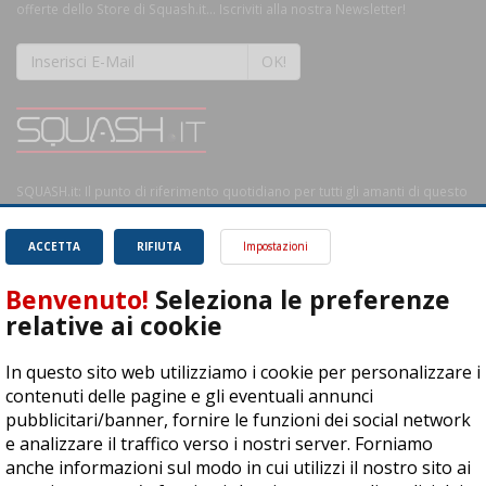
offerte dello Store di Squash.it... Iscriviti alla nostra Newsletter!
OK!
SQUASH.it: Il punto di riferimento quotidiano per tutti gli amanti di questo
magnifico sport.
Leggi
ACCETTA
RIFIUTA
Impostazioni
Benvenuto!
Seleziona le preferenze
relative ai cookie
ASD Let's Sport - Via T. Olivelli 3, 25014 Castenedolo (BS) - P. Iva:
In questo sito web utilizziamo i cookie per personalizzare i
04278030988
contenuti delle pagine e gli eventuali annunci
© Copyright 2015 | All Rights Reserved - Powered by
DynDevice
pubblicitari/banner, fornire le funzioni dei social network
e analizzare il traffico verso i nostri server. Forniamo
Privacy Policy
Cookie Policy
Accessibilità
Sitemap
anche informazioni sul modo in cui utilizzi il nostro sito ai