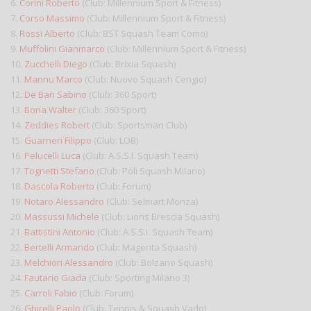
6.
Corini Roberto
(Club: Millennium Sport & Fitness)
7.
Corso Massimo
(Club: Millennium Sport & Fitness)
8.
Rossi Alberto
(Club: BST Squash Team Como)
9.
Muffolini Gianmarco
(Club: Millennium Sport & Fitness)
10.
Zucchelli Diego
(Club: Brixia Squash)
11.
Mannu Marco
(Club: Nuovo Squash Cengio)
12.
De Bari Sabino
(Club: 360 Sport)
13.
Bona Walter
(Club: 360 Sport)
14.
Zeddies Robert
(Club: Sportsman Club)
15.
Guarneri Filippo
(Club: LOB)
16.
Pelucelli Luca
(Club: A.S.S.I. Squash Team)
17.
Tognetti Stefano
(Club: Poli Squash Milano)
18.
Dascola Roberto
(Club: Forum)
19.
Notaro Alessandro
(Club: Selmart Monza)
20.
Massussi Michele
(Club: Lions Brescia Squash)
21.
Battistini Antonio
(Club: A.S.S.I. Squash Team)
22.
Bertelli Armando
(Club: Magenta Squash)
23.
Melchiori Alessandro
(Club: Bolzano Squash)
24.
Fautario Giada
(Club: Sporting Milano 3)
25.
Carroli Fabio
(Club: Forum)
26.
Ghirelli Paolo
(Club: Tennis & Squash Vado)