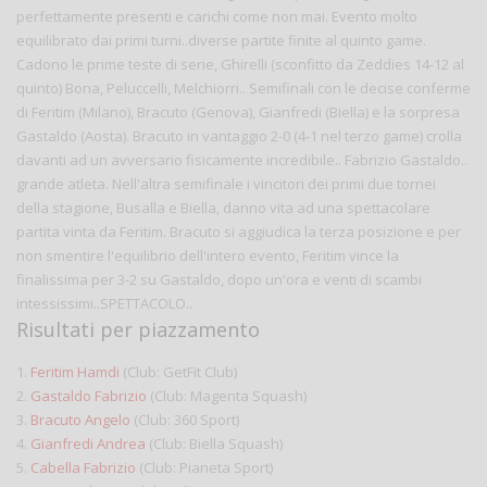
perfettamente presenti e carichi come non mai. Evento molto
equilibrato dai primi turni..diverse partite finite al quinto game.
Cadono le prime teste di serie, Ghirelli (sconfitto da Zeddies 14-12 al
quinto) Bona, Peluccelli, Melchiorri.. Semifinali con le decise conferme
di Feritim (Milano), Bracuto (Genova), Gianfredi (Biella) e la sorpresa
Gastaldo (Aosta). Bracuto in vantaggio 2-0 (4-1 nel terzo game) crolla
davanti ad un avversario fisicamente incredibile.. Fabrizio Gastaldo..
grande atleta. Nell'altra semifinale i vincitori dei primi due tornei
della stagione, Busalla e Biella, danno vita ad una spettacolare
partita vinta da Feritim. Bracuto si aggiudica la terza posizione e per
non smentire l'equilibrio dell'intero evento, Feritim vince la
finalissima per 3-2 su Gastaldo, dopo un'ora e venti di scambi
intessissimi..SPETTACOLO..
Risultati per piazzamento
1.
Feritim Hamdi
(Club: GetFit Club)
2.
Gastaldo Fabrizio
(Club: Magenta Squash)
3.
Bracuto Angelo
(Club: 360 Sport)
4.
Gianfredi Andrea
(Club: Biella Squash)
5.
Cabella Fabrizio
(Club: Pianeta Sport)