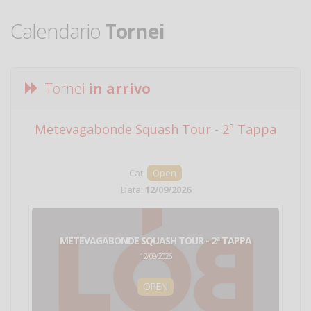
Calendario
Tornei
Tornei
in arrivo
Metevagabonde Squash Tour - 2ª Tappa
Ci
Cat:
Open
Data:
12/09/2026
METEVAGABONDE SQUASH TOUR - 2ª TAPPA
12/09/2026
OPEN