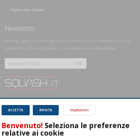
Regole dello Squash
Newsletter
Ricevi gli aggiornamenti sugli ultimi eventi nazionali e internazionali, e le
offerte dello Store di Squash.it... Iscriviti alla nostra Newsletter!
OK!
SQUASH.it: Il punto di riferimento quotidiano per tutti gli amanti di questo
magnifico sport.
Leggi
ACCETTA
RIFIUTA
Impostazioni
Benvenuto!
Seleziona le preferenze
relative ai cookie