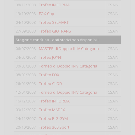
08/11/2008
Trofeo IN FORMA
CSAIN
IV
19/10/2008
FOX Cup
CSAIN
IV
04/10/2008
Trofeo SELMART
CSAIN
IV
27/09/2008
Trofeo GIOTRANS
CSAIN
Open
Stagione conclusa - dati storici non disponibili
06/07/2008
MASTER di Doppio III-IV Categoria
CSAIN
Doppio
24/05/2008
Trofeo JOYFIT
CSAIN
IV
30/03/2008
Torneo di Doppio III-IV Categoria
CSAIN
Doppio
08/03/2008
Trofeo FOX
CSAIN
II
26/01/2008
Trofeo CLOD
CSAIN
IV
12/01/2008
Torneo di Doppio III-IV Categoria
CSAIN
Doppio
16/12/2007
Trofeo IN FORMA
CSAIN
IV
09/12/2007
Trofeo MADEX
CSAIN
III
24/11/2007
Trofeo BIG GYM
CSAIN
IV
20/10/2007
Trofeo 360 Sport
CSAIN
IV