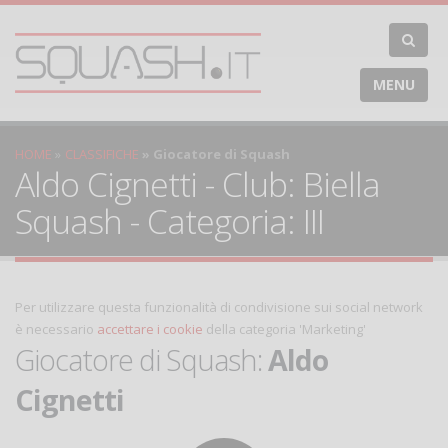
MENU
HOME
CLASSIFICHE
Giocatore di Squash
Aldo Cignetti - Club: Biella
Squash - Categoria: III
Per utilizzare questa funzionalità di condivisione sui social network
è necessario
accettare i cookie
della categoria 'Marketing'
Giocatore di Squash:
Aldo
Cignetti