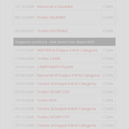
12/12/2009
Nazionali a Squadre
CSAIN
III
06/12/2009
Trofeo SELMART
CSAIN
Doppio
26/09/2009
Trofeo GIOTRANS
CSAIN
Open
Stagione conclusa - dati storici non disponibili
11/07/2009
MASTER di Doppio II-III-IV Categoria
CSAIN
Doppio
27/06/2009
Trofeo CSAIN
CSAIN
Open
25/04/2009
CAMPIONATI ITALIANI
CSAIN
IV
25/04/2009
Nazionali di Doppio II-III-IV Categoria
CSAIN
Doppio
14/02/2009
Torneo di Doppio II-III-IV Categoria
CSAIN
Doppio
07/02/2009
Trofeo SPORT CITY
CSAIN
IV
14/12/2008
Trofeo FOX
CSAIN
IV
06/12/2008
Torneo di Doppio II-III-IV Categoria
CSAIN
Doppio
29/11/2008
Trofeo SPORT CITY
CSAIN
IV
15/11/2008
Torneo di Doppio II-III-IV Categoria
CSAIN
Doppio