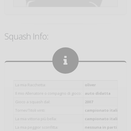
Squash Info:
La mia Racchetta:
oliver
Il mio Allenatore o compagno di gioco:
auto didatta
Gioco a squash dal:
2007
Tornei/Titoli vinti:
campionato italiano do
La mia vittoria più bella:
campionato italiano do
La mia peggior sconfitta:
nessuna in particolare 