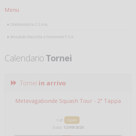
Menu
Dilettantistica C.S.A.In.
Mondiale Maschile e Femminile P.S.A.
Calendario
Tornei
Tornei
in arrivo
Metevagabonde Squash Tour - 2ª Tappa
Ci
Cat:
Open
Data:
12/09/2026