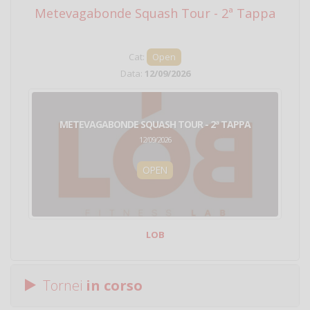
Metevagabonde Squash Tour - 2ª Tappa
Ci
Cat:
Open
Data:
12/09/2026
METEVAGABONDE SQUASH TOUR - 2ª TAPPA
12/09/2026
OPEN
LOB
Tornei
in corso