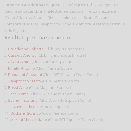
Roberto Caradonna
conquista il Trofeo JOYFIT di IV Categoria a
Cadorago battendo in finale Andrea Cassola... Terza piazza per
Giotto Alliata su Antonio Rinaldi, quinto classificato Giovanni
Romanini su Marco Zamprogno. Nono si claffifica Stefano Scarioni su
Aldo Cignetti.
Risultati per piazzamento
1.
Caradonna Roberto
(Club: JoyFit Cadorago)
2.
Cassola Andrea
(Club: Torino Squash Team)
3.
Alliata Giotto
(Club: Varese Squash)
4.
Rinaldi Antonio
(Club: Pianeta Sport)
5.
Romanini Giovanni
(Club: BST Squash Team Como)
6.
Zamprogno Marco
(Club: Selmart Monza)
7.
Bossi Carlo
(Club: Magenta Squash)
8.
Testi Marco
(Club: BST Squash Team Como)
9.
Scarioni Stefano
(Club: Albavilla Squash Como)
10.
Cignetti Aldo
(Club: Biella Squash)
11.
Oddone Riccardo
(Club: Pianeta Sport)
12.
Meroni Massimiliano
(Club: BST Squash Team Como)