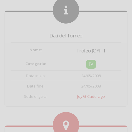
Dati del Torneo
Nome
:
Trofeo JOYFIT
IV
Categoria
:
Data inizio:
24/05/2008
Data fine:
24/05/2008
Sede di gara:
JoyFit Cadorago