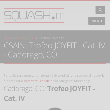
MENU
HOME
CALENDARIO
Torneo - Evento
CSAIN: Trofeo JOYFIT - Cat. IV
- Cadorago, CO
Per utilizzare questa funzionalità di condivisione sui social network
è necessario
accettare i cookie
della categoria 'Marketing'
Cadorago, CO:
Trofeo JOYFIT -
Cat. IV