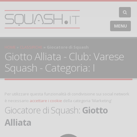
MENU
HOME
CLASSIFICHE
Giocatore di Squash
Giotto Alliata - Club: Varese
Squash - Categoria: I
Per utilizzare questa funzionalità di condivisione sui social network
è necessario
accettare i cookie
della categoria 'Marketing'
Giocatore di Squash:
Giotto
Alliata