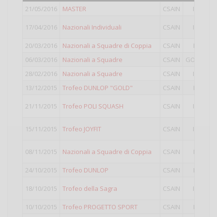
21/05/2016
MASTER
CSAIN
II
6°
c
1°
c
17/04/2016
Nazionali Individuali
CSAIN
II
Pun
20/03/2016
Nazionali a Squadre di Coppia
CSAIN
I
5°
c
06/03/2016
Nazionali a Squadre
CSAIN
GOLD
8°
c
28/02/2016
Nazionali a Squadre
CSAIN
II
4°
c
13/12/2015
Trofeo DUNLOP "GOLD"
CSAIN
I
10
5°
c
21/11/2015
Trofeo POLI SQUASH
CSAIN
II
Pun
1°
c
15/11/2015
Trofeo JOYFIT
CSAIN
II
Pun
2°
c
08/11/2015
Nazionali a Squadre di Coppia
CSAIN
I
Pun
24/10/2015
Trofeo DUNLOP
CSAIN
I
12
1°
c
18/10/2015
Trofeo della Sagra
CSAIN
II
Pun
10/10/2015
Trofeo PROGETTO SPORT
CSAIN
I
10