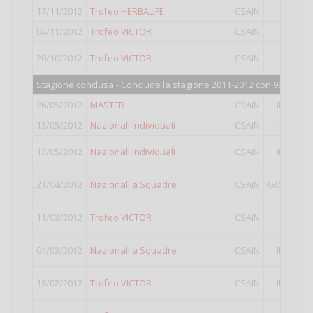
17/11/2012
Trofeo HERBALIFE
CSAIN
II
9°
c
04/11/2012
Trofeo VICTOR
CSAIN
II
15
3°
c
20/10/2012
Trofeo VICTOR
CSAIN
II
Pun
Stagione conclusa - Conclude la stagione 2011-2012 con 991 punti
26/05/2012
MASTER
CSAIN
III
3°
c
13/05/2012
Nazionali Individuali
CSAIN
II
21
10
13/05/2012
Nazionali Individuali
CSAIN
III
Pun
15
21/04/2012
Nazionali a Squadre
CSAIN
GOLD
Pun
5°
c
11/03/2012
Trofeo VICTOR
CSAIN
II
Pun
3°
c
04/03/2012
Nazionali a Squadre
CSAIN
III
Pun
6°
c
18/02/2012
Trofeo VICTOR
CSAIN
III
Pun
4°
c