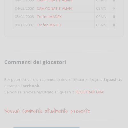
04/05/2008
CAMPIONATI ITALIANI
CSAIN
III
38
04/05/2008
CAMPIONATI ITALIANI
CSAIN
IV
48
05/04/2008
Trofeo MADEX
CSAIN
III
11
09/12/2007
Trofeo MADEX
CSAIN
III
22
Commenti dei giocatori
Per poter scrivere un commento devi effettuare il Login a
Squash.it
o tramite
Facebook
.
Se non sei ancora registrato a Squash.it,
REGISTRATI ORA!
Nessun commento attualmente presente