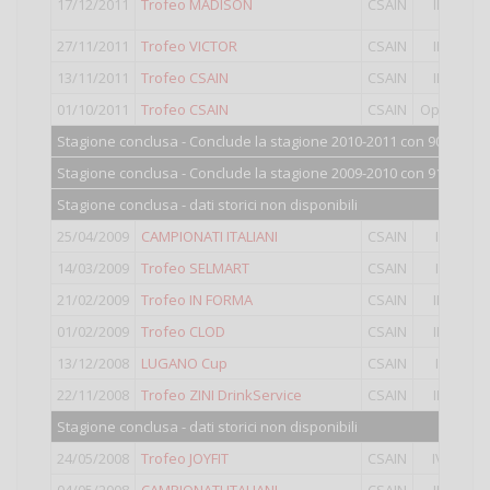
17/12/2011
Trofeo MADISON
CSAIN
III
Pun
27/11/2011
Trofeo VICTOR
CSAIN
III
9°
c
13/11/2011
Trofeo CSAIN
CSAIN
III
17
01/10/2011
Trofeo CSAIN
CSAIN
Open
22
Stagione conclusa - Conclude la stagione 2010-2011 con 908 punti
Stagione conclusa - Conclude la stagione 2009-2010 con 915 punti
Stagione conclusa - dati storici non disponibili
25/04/2009
CAMPIONATI ITALIANI
CSAIN
II
31
14/03/2009
Trofeo SELMART
CSAIN
II
10
21/02/2009
Trofeo IN FORMA
CSAIN
III
11
01/02/2009
Trofeo CLOD
CSAIN
III
18
13/12/2008
LUGANO Cup
CSAIN
II
9°
c
22/11/2008
Trofeo ZINI DrinkService
CSAIN
III
16
Stagione conclusa - dati storici non disponibili
24/05/2008
Trofeo JOYFIT
CSAIN
IV
3°
c