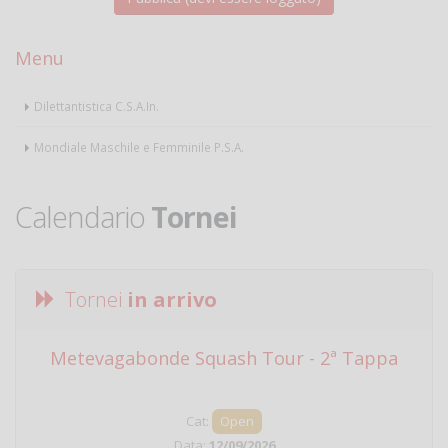
Menu
Dilettantistica C.S.A.In.
Mondiale Maschile e Femminile P.S.A.
Calendario
Tornei
Tornei
in arrivo
Metevagabonde Squash Tour - 2ª Tappa
Ci
Cat:
Open
Data:
12/09/2026