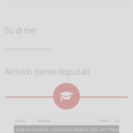
Su di me:
Informazione non inserita
Archivio tornei disputati:
Data
Nome
Ente
Cat.
Pi
Stagione conclusa - Conclude la stagione 2025 con 1700 punti.