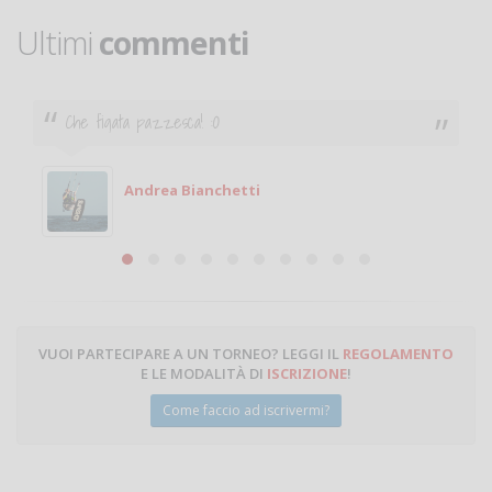
Ultimi
commenti
 pazzesca! :O
Ciao. Sono a Tre
giocare. Se sei
Michele
ndrea Bianchetti
Miche
VUOI PARTECIPARE A UN TORNEO? LEGGI IL
REGOLAMENTO
E LE MODALITÀ DI
ISCRIZIONE
!
Come faccio ad iscrivermi?