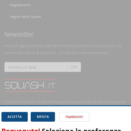
Regolamento
Regole dello Squash
Newsletter
Ricevi gli aggiornamenti sugli ultimi eventi nazionali e internazionali, e le
offerte dello Store di Squash.it... Iscriviti alla nostra Newsletter!
OK!
SQUASH.it: Il punto di riferimento quotidiano per tutti gli amanti di questo
magnifico sport.
Leggi
ACCETTA
RIFIUTA
Impostazioni