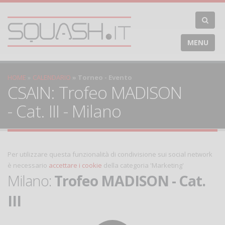
MENU
HOME
CALENDARIO
Torneo - Evento
CSAIN: Trofeo MADISON
- Cat. III - Milano
Per utilizzare questa funzionalità di condivisione sui social network
è necessario
accettare i cookie
della categoria 'Marketing'
Milano:
Trofeo MADISON - Cat.
III