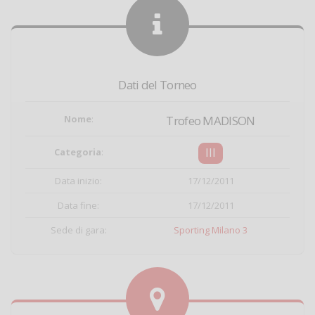
Dati del Torneo
Nome
:
Trofeo MADISON
III
Categoria
:
Data inizio:
17/12/2011
Data fine:
17/12/2011
Sede di gara:
Sporting Milano 3