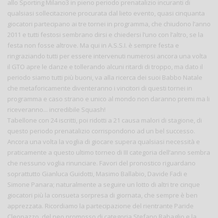
allo Sporting Milano3 in pieno periodo prenatalizio incuranti di
qualsiasi sollecitazione procurata dal lieto evento, quasi cinquanta
giocatori partecipano ai tre tornei in programma, che chiudono l’anno
2011 e tutti festosi sembrano dirsi e chiedersi l’uno con l’altro, se la
festa non fosse altrove. Ma qui in A.S.S.I. è sempre festa e
ringraziando tutti per essere intervenuti numerosi ancora una volta
il GTO apre le danze e tollerando alcuni ritardi di troppo, ma dato il
periodo siamo tutti più buoni, va alla ricerca dei suoi Babbo Natale
che metaforicamente diventeranno i vincitori di questi tornei in
programma e caso strano e unico al mondo non daranno premi ma li
riceveranno... incredibile Squash!
Tabellone con 24 iscritti, poi ridotti a 21 causa malori di stagione, di
questo periodo prenatalizio corrispondono ad un bel successo.
Ancora una volta la voglia di giocare supera qualsiasi necessità e
praticamente a questo ultimo torneo di III categoria dell’anno sembra
che nessuno voglia rinunciare. Favori del pronostico riguardano
soprattutto Gianluca Guidotti, Masimo Ballabio, Davide Fadi e
Simone Panara; naturalmente a seguire un lotto di altri tre cinque
giocatori più la consueta sorpresa di giornata, che sempre è ben
apprezzata. Ricordiamo la partecipazione del rientrante Paride
Cleopazzo, del neo promosso di categoria Stefano Rabaglio e la