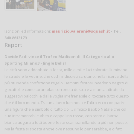
Iscrizioni ed informazioni:
maurizio.valerani@squash.it
- Tel.
340.8613179
Report
Davide Fadi vince il Trofeo Madison di III Categoria allo
Sporting Milano3 - Jingle Bells!
Le città sono addobbate a festa, mille e mille luci colorate illuminano
le strade e le vetrine, che occhi indiscreti scrutano, nella ricerca della
più stupenda confezione regalo. Bambini festosi invadono negozi di
giocattoli e come tarantolati corrono a destra e a manca attratti da
suggestivi balocchi e dalla voglia irrefrenabile di toccare tutto questo
che è il loro mondo. Tra un albero luminoso e l’altro ecco comparire
una figura che è simbolo di tutto ciò … il mitico Babbo Natale che col
suo intramontabile abito e cappellino rosso, con tanto di barba
bianca augura a tutti buone feste scampanellando a più non posso.
Ma la festa si sposta anche ove nessuno lo penserebbe, e difatti