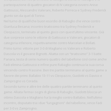
partecipazione di quattro giocatori di IV categoria ovvero Anise
Gattoussi, Alessandro Valerani, Roberto Porreca e Sydney Frederick
giunto sin da quel di Torino.
Nel turno di qualifiche buon esordio di Rabaglio che vince contro
Gianluca Besana; incontro tiratissimo tra Sydney Frederick e
Cleopazzo, terminato al quinto gioco con quest’ultimo vincente. Già
due sorprese sono le vittorie di Gattoussi e Valerani, giocatori di
categoria inferiore, rispettivamente contro Marcelan e Bollati.
Primo turno: vittorie per 3-0 di Magliano vs Valerani e Roberto
Dascola vs il giovane Bignotti. Aliatta con un “tiratissimo” 3-1 batte
Panara, testa di serie numero quattro del tabellone così come anche
Fadi elimina Gattoussi e infine pure Rabaglio continua la sua corsa
vincendo contro Frassine. Ben tre partite terminano al quinto game a
favore dei primi: Ballabio 13-11 vs Cleopazzo, Guidotti vs Davico e
Zamprogno vs Corada.
Secondo turno e altre tre delle quattro partite terminano al quinto
game. Alliata ferma i sogni di gloria di Rabaglio, Guidotti blocca un
ottimo Dascola e Magliano ha la meglio contro Ballabio. Nell’ultimo
incontro, disputato tra i due “lungagnoni” del tabellone, vince Fadi
per 3-0 vs Zamprogno.