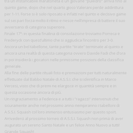
tra un instancabile maratoneta e un giovane “puledro” arriva fino al
quinto game, dopo che nel quarto gioco Valerani perde addirittura
per 1-11. Forse si è solo riposato e infatti nel quinto e decisivo game
sul sei pari forza molto il ritmo e riesce nell’impresa di battere il suo
avversario di categoria superiore.
Finale 17°: in questa finalina di consolazione troviamo Porreca e
Frederyck con quest’ultimo che si aggiudica l’incontro per 3-0.
Ancora un bel tabellone, tante partite “tirate” terminate al quinto e
ancora una realtà di questa categoria ovvero Davide Fadi che d’ora
in poi insidierà i giocatori nelle primissime posizioni della classifica
generale.
Alla fine delle partite rituali foto e premiazioni per tutti naturalmente
effettuate dal Babbo Natale di A.S.S.I. che si identifica in Marco
Vercesi, visto che di premi ne elargisce in quantità sempre e in
questa occasione ancora di più.
Un ringraziamento a Federica e a tutti i “ragazzi” intervenuti che
sicuramente anche nel prossimo anno riempiranno i tabelloni di
A.S.S.I. Squash col loro immenso entusiasmo per questo sport.
Arrivederci al prossimo torneo di A.S.S.I. Squash non prima di aver
augurato un sereno Santo Natale e un felice Anno Nuovo a tutti!
Grande Squash!