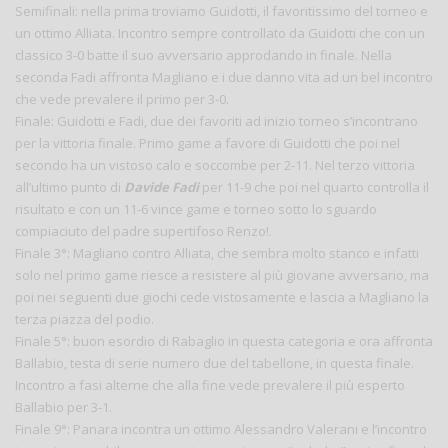
Semifinali: nella prima troviamo Guidotti, il favoritissimo del torneo e
un ottimo Alliata. Incontro sempre controllato da Guidotti che con un
classico 3-0 batte il suo avversario approdando in finale. Nella
seconda Fadi affronta Magliano e i due danno vita ad un bel incontro
che vede prevalere il primo per 3-0.
Finale: Guidotti e Fadi, due dei favoriti ad inizio torneo s’incontrano
per la vittoria finale. Primo game a favore di Guidotti che poi nel
secondo ha un vistoso calo e soccombe per 2-11. Nel terzo vittoria
all’ultimo punto di
Davide Fadi
per 11-9 che poi nel quarto controlla il
risultato e con un 11-6 vince game e torneo sotto lo sguardo
compiaciuto del padre supertifoso Renzo!.
Finale 3°: Magliano contro Alliata, che sembra molto stanco e infatti
solo nel primo game riesce a resistere al più giovane avversario, ma
poi nei seguenti due giochi cede vistosamente e lascia a Magliano la
terza piazza del podio.
Finale 5°: buon esordio di Rabaglio in questa categoria e ora affronta
Ballabio, testa di serie numero due del tabellone, in questa finale.
Incontro a fasi alterne che alla fine vede prevalere il più esperto
Ballabio per 3-1.
Finale 9°: Panara incontra un ottimo Alessandro Valerani e l’incontro