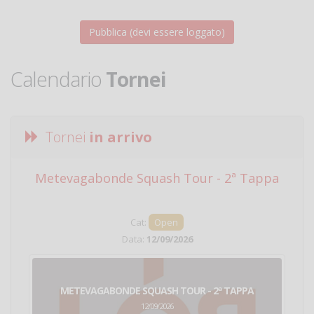
Calendario
Tornei
Tornei
in arrivo
Metevagabonde Squash Tour - 2ª Tappa
Ci
Cat:
Open
Data:
12/09/2026
METEVAGABONDE SQUASH TOUR - 2ª TAPPA
12/09/2026