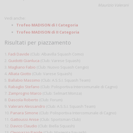
Maurizio Valerani
Vedi anche:
Trofeo MADISON di I Categoria
Trofeo MADISON di II Categoria
Risultati per piazzamento
1.
Fadi Davide
(Club: Albavilla Squash Como)
2.
Guidotti Gianluca
(Club: Varese Squash)
3.
Magliano Fabio
(Club: Nuovo Squash Cengio)
4.
Alliata Giotto
(Club: Varese Squash)
5.
Ballabio Massimo
(Club: A.S.S.I. Squash Team)
6.
Rabaglio Stefano
(Club: Polisportiva Intercomunale di Cagno)
7.
Zamprogno Marco
(Club: Selmart Monza)
8.
Dascola Roberto
(Club: Forum)
9.
Valerani Alessandro
(Club: A.S.S.I. Squash Team)
10.
Panara Simone
(Club: Polisportiva Intercomunale di Cagno)
11.
Gattoussi Anise
(Club: Sportsman Club)
12.
Davico Claudio
(Club: Biella Squash)
13.
Cleopazzo Paride
(Club: Magenta Squash)