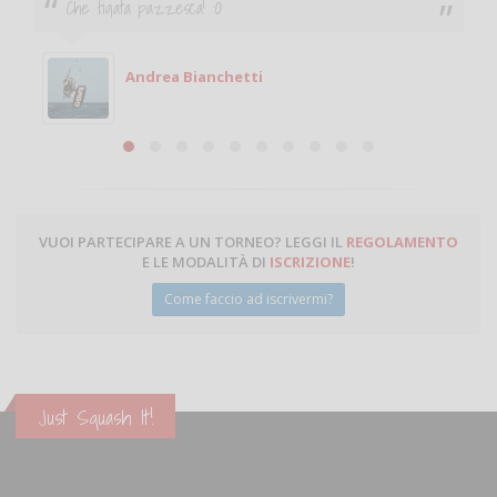
Ciao. Sono a Treviglio da poco e vorrei tornare a
giocare. Se sei in zona e puoi giocare fammi sapere.
Michele
Michele Miglionico
VUOI PARTECIPARE A UN TORNEO? LEGGI IL
REGOLAMENTO
E LE MODALITÀ DI
ISCRIZIONE
!
Come faccio ad iscrivermi?
Just Squash It!