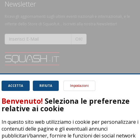
Newsletter
Ricevi gli aggiornamenti sugli ultimi eventi nazionali e internazionali, e le
offerte dello Store di Squash.it... Iscriviti alla nostra Newsletter!
OK!
SQUASH.it: Il punto di riferimento quotidiano per tutti gli amanti di questo
magnifico sport.
Leggi
ACCETTA
RIFIUTA
Impostazioni
Benvenuto!
Seleziona le preferenze
relative ai cookie
In questo sito web utilizziamo i cookie per personalizzare i
ASD Let's Sport - Via T. Olivelli 3, 25014 Castenedolo (BS) - P. Iva:
contenuti delle pagine e gli eventuali annunci
04278030988
pubblicitari/banner, fornire le funzioni dei social network
© Copyright 2015 | All Rights Reserved - Powered by
DynDevice