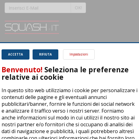
OK!
SQUASH.it: Il punto di riferimento quotidiano per tutti gli amanti di questo
magnifico sport.
Leggi
ACCETTA
RIFIUTA
Impostazioni
Benvenuto!
Seleziona le preferenze
relative ai cookie
In questo sito web utilizziamo i cookie per personalizzare i
ASD Let's Sport - Via T. Olivelli 3, 25014 Castenedolo (BS) - P. Iva:
contenuti delle pagine e gli eventuali annunci
04278030988
pubblicitari/banner, fornire le funzioni dei social network
© Copyright 2015 | All Rights Reserved - Powered by
DynDevice
e analizzare il traffico verso i nostri server. Forniamo
anche informazioni sul modo in cui utilizzi il nostro sito ai
Privacy Policy
Cookie Policy
Accessibilità
Sitemap
nostri partner e/o fornitori che si occupano di analisi dei
dati di navigazione e pubblicità, i quali potrebbero altresì
combinarle con ulteriori informazioni che hai fornito loro