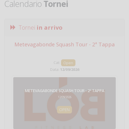
Calendario
Tornei
Tornei
in arrivo
Metevagabonde Squash Tour - 2ª Tappa
Ci
Cat:
Open
Data:
12/09/2026
METEVAGABONDE SQUASH TOUR - 2ª TAPPA
12/09/2026
OPEN