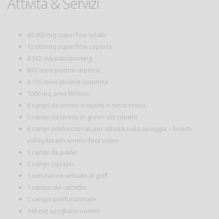
Attività & Servizi
49.000 mq superficie totale
12.000 mq superficie coperta
4.532 mq palasporting
830 area piscina coperta
8.150 area piscina scoperta
1000 mq area fitness
8 campi da tennis scoperti in terra rossa
5 campi da tennis in green set coperti
6 campi polifunzionali per attività sulla spiaggia – beach
volley/beach tennis/foot volley
3 campi da padel
3 campi squash
1 simulatore virtuale di golf
1 campo da calcetto
1 campo polifunzionale
340 mq spogliatoi uomini