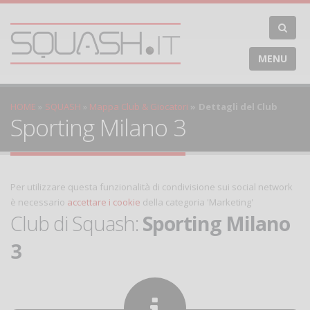
MENU
HOME
SQUASH
Mappa Club & Giocatori
Dettagli del Club
Sporting Milano 3
Per utilizzare questa funzionalità di condivisione sui social network
è necessario
accettare i cookie
della categoria 'Marketing'
Club di Squash:
Sporting Milano
3