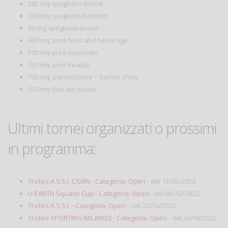
285 mq spogliatoi donne
120 mq spogliatoi bambini
30 mq spogliatoi tennis
600 mq area food and beverage
500 mq area corporate
150 mq area beauty
100 mq parrucchiere – barber shop
350 mq club dei piccoli
Ultimi tornei organizzati o prossimi
in programma:
Trofeo A.S.S.I. CSAIN - Categoria: Open
- del 13/05/2023
U-EARTH Squash Cup - Categoria: Open
- del 02/12/2022
Trofeo A.S.S.I. - Categoria: Open
- del 22/10/2022
Trofeo SPORTING MILANO3 - Categoria: Open
- del 26/06/2022