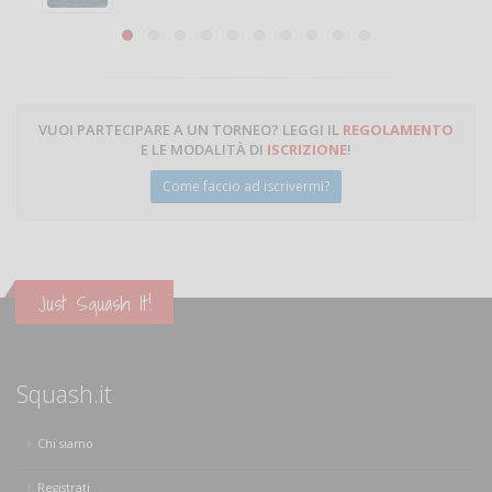
Michele Miglionico
VUOI PARTECIPARE A UN TORNEO? LEGGI IL
REGOLAMENTO
E LE MODALITÀ DI
ISCRIZIONE
!
Come faccio ad iscrivermi?
Just Squash It!
Squash.it
Chi siamo
Registrati