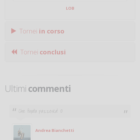
LOB
Tornei
in corso
Tornei
conclusi
Ultimi
commenti
Ciao. Sono a Treviglio da poco e vorrei tornare a
giocare. Se sei in zona e puoi giocare fammi sapere.
Michele