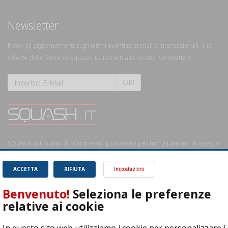
Newsletter
Ricevi gli aggiornamenti sugli ultimi eventi nazionali e internazionali, e le
offerte dello Store di Squash.it... Iscriviti alla nostra Newsletter!
OK!
SQUASH.it: Il punto di riferimento quotidiano per tutti gli amanti di questo
magnifico sport.
Leggi
ACCETTA
RIFIUTA
Impostazioni
Benvenuto!
Seleziona le preferenze
relative ai cookie
ASD Let's Sport - Via T. Olivelli 3, 25014 Castenedolo (BS) - P. Iva: