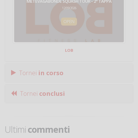
METEVAGABONDE SQUASH TOUR - 2ª TAPPA
12/09/2026
OPEN
LOB
Tornei
in corso
Tornei
conclusi
Ultimi
commenti