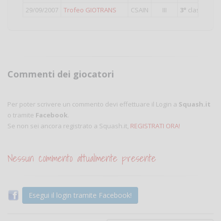
29/09/2007
Trofeo GIOTRANS
CSAIN
III
3°
classificat
Commenti dei giocatori
Per poter scrivere un commento devi effettuare il Login a
Squash.it
o tramite
Facebook
.
Se non sei ancora registrato a Squash.it,
REGISTRATI ORA!
Nessun commento attualmente presente
Esegui il login tramite Facebook!