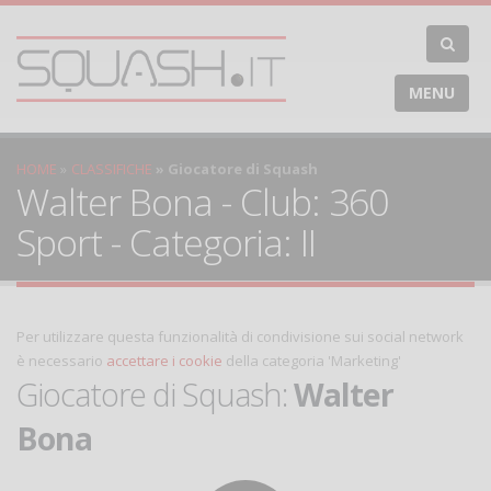
MENU
HOME
CLASSIFICHE
Giocatore di Squash
Walter Bona - Club: 360
Sport - Categoria: II
Per utilizzare questa funzionalità di condivisione sui social network
è necessario
accettare i cookie
della categoria 'Marketing'
Giocatore di Squash:
Walter
Bona