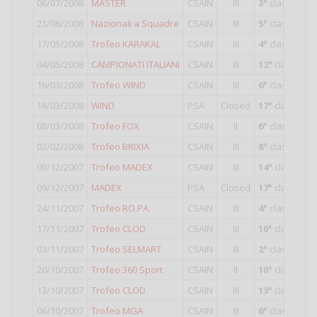
06/07/2008
MASTER
CSAIN
III
3°
classificato
21/06/2008
Nazionali a Squadre
CSAIN
III
5°
classificato
17/05/2008
Trofeo KARAKAL
CSAIN
III
4°
classificat
04/05/2008
CAMPIONATI ITALIANI
CSAIN
III
12°
classifica
16/03/2008
Trofeo WIND
CSAIN
III
6°
classificat
16/03/2008
WIND
PSA
Closed
17°
classifica
08/03/2008
Trofeo FOX
CSAIN
II
6°
classificat
02/02/2008
Trofeo BRIXIA
CSAIN
III
8°
classificat
09/12/2007
Trofeo MADEX
CSAIN
III
14°
classifica
09/12/2007
MADEX
PSA
Closed
17°
classifica
24/11/2007
Trofeo RO.PA.
CSAIN
III
4°
classificat
17/11/2007
Trofeo CLOD
CSAIN
III
10°
classifica
03/11/2007
Trofeo SELMART
CSAIN
III
2°
classificat
20/10/2007
Trofeo 360 Sport
CSAIN
II
10°
classifica
13/10/2007
Trofeo CLOD
CSAIN
III
13°
classifica
06/10/2007
Trofeo MGA
CSAIN
III
6°
classificat