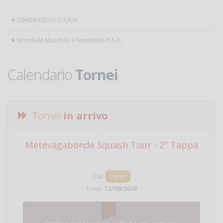
Dilettantistica C.S.A.In.
Mondiale Maschile e Femminile P.S.A.
Calendario
Tornei
Tornei
in arrivo
Metevagabonde Squash Tour - 2ª Tappa
Ci
Cat:
Open
Data:
12/09/2026