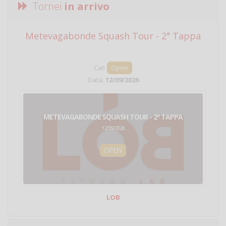
Tornei
in arrivo
Metevagabonde Squash Tour - 2ª Tappa
Ci
Cat:
Open
Data:
12/09/2026
METEVAGABONDE SQUASH TOUR - 2ª TAPPA
12/09/2026
OPEN
LOB