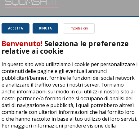
SQUASH.it: Il punto di riferimento quotidiano per tutti gli amanti di questo
magnifico sport.
Leggi
ACCETTA
RIFIUTA
Impostazioni
Benvenuto!
Seleziona le preferenze
relative ai cookie
In questo sito web utilizziamo i cookie per personalizzare i
ASD Let's Sport - Via T. Olivelli 3, 25014 Castenedolo (BS) - P. Iva:
contenuti delle pagine e gli eventuali annunci
04278030988
pubblicitari/banner, fornire le funzioni dei social network
© Copyright 2015 | All Rights Reserved - Powered by
DynDevice
e analizzare il traffico verso i nostri server. Forniamo
anche informazioni sul modo in cui utilizzi il nostro sito ai
Privacy Policy
Cookie Policy
Accessibilità
Sitemap
nostri partner e/o fornitori che si occupano di analisi dei
dati di navigazione e pubblicità, i quali potrebbero altresì
combinarle con ulteriori informazioni che hai fornito loro
o che hanno raccolto in base al tuo utilizzo dei loro servizi.
Per maggiori informazioni prendere visione della
cookie
policy
.