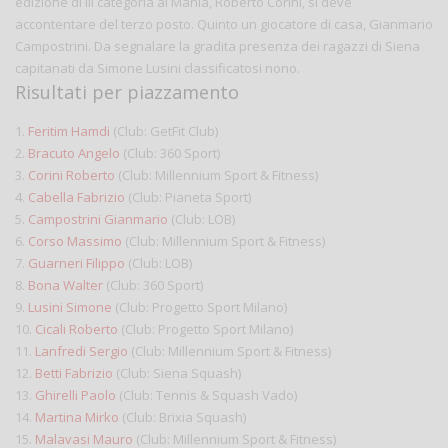
edizione di III categoria al Mania, Roberto Corini, si deve
accontentare del terzo posto. Quinto un giocatore di casa, Gianmario
Campostrini. Da segnalare la gradita presenza dei ragazzi di Siena
capitanati da Simone Lusini classificatosi nono.
Risultati per piazzamento
1.
Feritim Hamdi
(Club: GetFit Club)
2.
Bracuto Angelo
(Club: 360 Sport)
3.
Corini Roberto
(Club: Millennium Sport & Fitness)
4.
Cabella Fabrizio
(Club: Pianeta Sport)
5.
Campostrini Gianmario
(Club: LOB)
6.
Corso Massimo
(Club: Millennium Sport & Fitness)
7.
Guarneri Filippo
(Club: LOB)
8.
Bona Walter
(Club: 360 Sport)
9.
Lusini Simone
(Club: Progetto Sport Milano)
10.
Cicali Roberto
(Club: Progetto Sport Milano)
11.
Lanfredi Sergio
(Club: Millennium Sport & Fitness)
12.
Betti Fabrizio
(Club: Siena Squash)
13.
Ghirelli Paolo
(Club: Tennis & Squash Vado)
14.
Martina Mirko
(Club: Brixia Squash)
15.
Malavasi Mauro
(Club: Millennium Sport & Fitness)