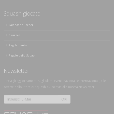
Squash giocato
Calendario Tornei
Classifica
Regolamento
Regole dello Squash
Newsletter
Ricevi gli aggiornamenti sugli ultimi eventi nazionali e internazionali, e le
offerte dello Store di Squash.it... Iscriviti alla nostra Newsletter!
OK!