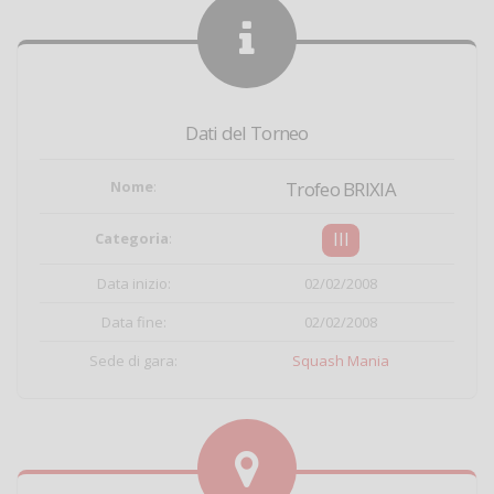
Dati del Torneo
Nome
:
Trofeo BRIXIA
III
Categoria
:
Data inizio:
02/02/2008
Data fine:
02/02/2008
Sede di gara:
Squash Mania