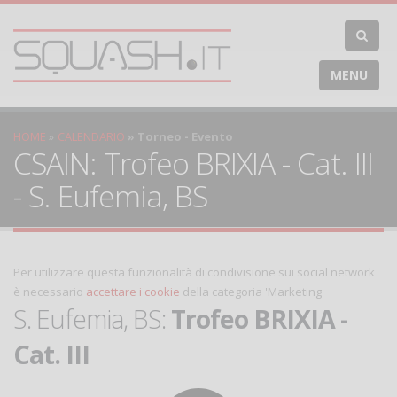
MENU
HOME
CALENDARIO
Torneo - Evento
CSAIN: Trofeo BRIXIA - Cat. III
- S. Eufemia, BS
Per utilizzare questa funzionalità di condivisione sui social network
è necessario
accettare i cookie
della categoria 'Marketing'
S. Eufemia, BS:
Trofeo BRIXIA -
Cat. III