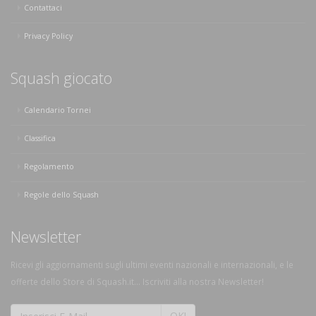
Contattaci
Privacy Policy
Squash giocato
Calendario Tornei
Classifica
Regolamento
Regole dello Squash
Newsletter
Ricevi gli aggiornamenti sugli ultimi eventi nazionali e internazionali, e le
offerte dello Store di Squash.it... Iscriviti alla nostra Newsletter!
OK!