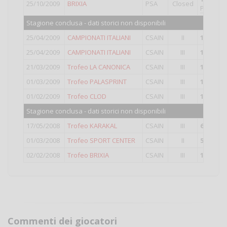
25/10/2009
BRIXIA
PSA
Closed
Punti val
Stagione conclusa - dati storici non disponibili
25/04/2009
CAMPIONATI ITALIANI
CSAIN
II
18°
class
25/04/2009
CAMPIONATI ITALIANI
CSAIN
III
1°
classi
21/03/2009
Trofeo LA CANONICA
CSAIN
III
1°
classi
01/03/2009
Trofeo PALASPRINT
CSAIN
III
1°
classi
01/02/2009
Trofeo CLOD
CSAIN
III
1°
classi
Stagione conclusa - dati storici non disponibili
17/05/2008
Trofeo KARAKAL
CSAIN
III
6°
classi
01/03/2008
Trofeo SPORT CENTER
CSAIN
II
5°
classi
02/02/2008
Trofeo BRIXIA
CSAIN
III
10°
class
Commenti dei giocatori