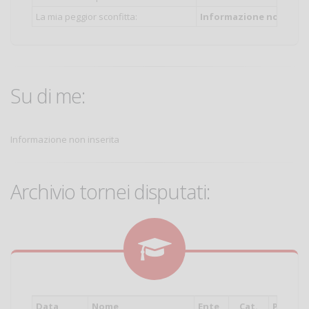
La mia peggior sconfitta:
Informazione non inser
Su di me:
Informazione non inserita
Archivio tornei disputati:
Data
Nome
Ente
Cat.
Piazza