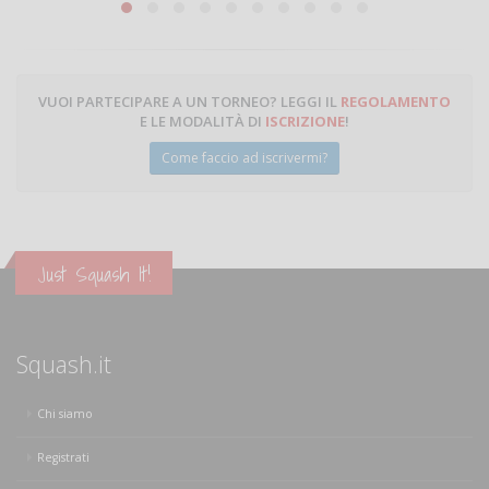
VUOI PARTECIPARE A UN TORNEO? LEGGI IL
REGOLAMENTO
E LE MODALITÀ DI
ISCRIZIONE
!
Come faccio ad iscrivermi?
Just Squash It!
Squash.it
Chi siamo
Registrati