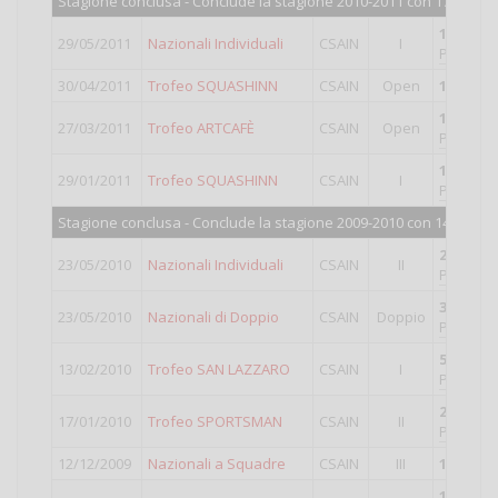
Stagione conclusa - Conclude la stagione 2010-2011 con 1726 punt
18°
class
29/05/2011
Nazionali Individuali
CSAIN
I
Punti val
30/04/2011
Trofeo SQUASHINN
CSAIN
Open
12°
class
11°
class
27/03/2011
Trofeo ARTCAFÈ
CSAIN
Open
Punti val
11°
class
29/01/2011
Trofeo SQUASHINN
CSAIN
I
Punti val
Stagione conclusa - Conclude la stagione 2009-2010 con 1440 pun
2°
classi
23/05/2010
Nazionali Individuali
CSAIN
II
Punti val
3°
classi
23/05/2010
Nazionali di Doppio
CSAIN
Doppio
Punti val
5°
classi
13/02/2010
Trofeo SAN LAZZARO
CSAIN
I
Punti val
2°
classi
17/01/2010
Trofeo SPORTSMAN
CSAIN
II
Punti val
12/12/2009
Nazionali a Squadre
CSAIN
III
1°
classi
10°
class