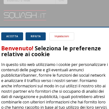
SQUASH.it: Il punto di riferimento quotidiano per tutti gli amanti di questo
magnifico sport.
Leggi
ACCETTA
RIFIUTA
Impostazioni
Benvenuto!
Seleziona le preferenze
relative ai cookie
In questo sito web utilizziamo i cookie per personalizzare i
ASD Let's Sport - Via T. Olivelli 3, 25014 Castenedolo (BS) - P. Iva:
contenuti delle pagine e gli eventuali annunci
04278030988
pubblicitari/banner, fornire le funzioni dei social network
© Copyright 2015 | All Rights Reserved - Powered by
DynDevice
e analizzare il traffico verso i nostri server. Forniamo
anche informazioni sul modo in cui utilizzi il nostro sito ai
Privacy Policy
Cookie Policy
Accessibilità
Sitemap
nostri partner e/o fornitori che si occupano di analisi dei
dati di navigazione e pubblicità, i quali potrebbero altresì
combinarle con ulteriori informazioni che hai fornito loro
o che hanno raccolto in base al tuo utilizzo dei loro servizi.