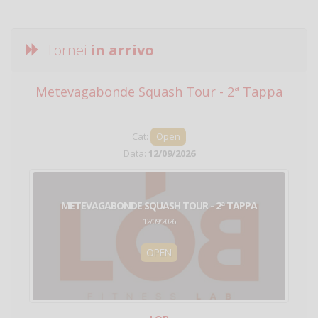
Tornei
in arrivo
Metevagabonde Squash Tour - 2ª Tappa
Ci
Cat:
Open
Data:
12/09/2026
METEVAGABONDE SQUASH TOUR - 2ª TAPPA
12/09/2026
OPEN