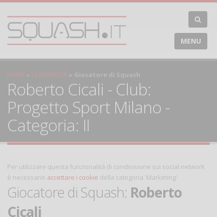
MENU
HOME
CLASSIFICHE
Giocatore di Squash
Roberto Cicali - Club:
Progetto Sport Milano -
Categoria: II
Per utilizzare questa funzionalità di condivisione sui social network
è necessario
accettare i cookie
della categoria 'Marketing'
Giocatore di Squash:
Roberto
Cicali