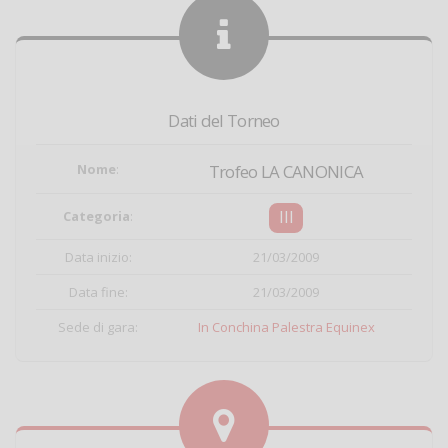
Dati del Torneo
Nome
:
Trofeo LA CANONICA
III
Categoria
:
Data inizio:
21/03/2009
Data fine:
21/03/2009
Sede di gara:
In Conchina Palestra Equinex