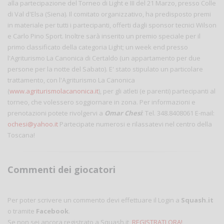
alla partecipazione del Torneo di Light e III del 21 Marzo, presso Colle
di Val d'Elsa (Siena). Il comitato organizzativo, ha predisposto premi
in materiale per tutti i partecipanti, offerti dagli sponsor tecnici Wilson
e Carlo Pino Sport. Inoltre sarà inserito un premio speciale per il
primo classificato della categoria Light; un week end presso
l'Agriturismo La Canonica di Certaldo (un appartamento per due
persone per la notte del Sabato). E' stato stipulato un particolare
trattamento, con l'Agriturismo La Canonica
(
www.agriturismolacanonica.it
), per gli atleti (e parenti) partecipanti al
torneo, che volessero soggiornare in zona. Per informazioni e
prenotazioni potete rivolgervi a
Omar Chesi
: Tel. 348.8408061 E-mail:
ochesi@yahoo.it
Partecipate numerosi e rilassatevi nel centro della
Toscana!
Commenti dei giocatori
Per poter scrivere un commento devi effettuare il Login a
Squash.it
o tramite
Facebook
.
Se non sei ancora registrato a Squash.it,
REGISTRATI ORA!