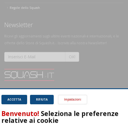
Regole dello Squash
Newsletter
Ricevi gli aggiornamenti sugli ultimi eventi nazionali e internazionali, e le
offerte dello Store di Squash.it... Iscriviti alla nostra Newsletter!
OK!
SQUASH.it: Il punto di riferimento quotidiano per tutti gli amanti di questo
magnifico sport.
Leggi
ACCETTA
RIFIUTA
Impostazioni
Benvenuto!
Seleziona le preferenze
relative ai cookie