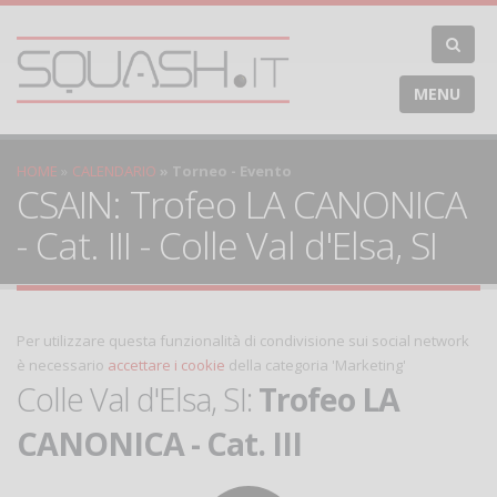
MENU
HOME
CALENDARIO
Torneo - Evento
CSAIN: Trofeo LA CANONICA
- Cat. III - Colle Val d'Elsa, SI
Per utilizzare questa funzionalità di condivisione sui social network
è necessario
accettare i cookie
della categoria 'Marketing'
Colle Val d'Elsa, SI:
Trofeo LA
CANONICA - Cat. III