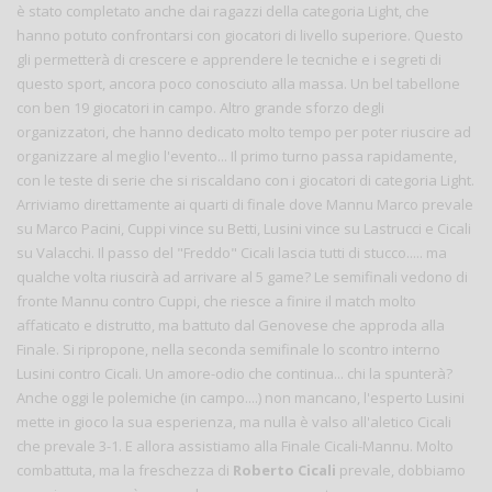
è stato completato anche dai ragazzi della categoria Light, che
hanno potuto confrontarsi con giocatori di livello superiore. Questo
gli permetterà di crescere e apprendere le tecniche e i segreti di
questo sport, ancora poco conosciuto alla massa. Un bel tabellone
con ben 19 giocatori in campo. Altro grande sforzo degli
organizzatori, che hanno dedicato molto tempo per poter riuscire ad
organizzare al meglio l'evento... Il primo turno passa rapidamente,
con le teste di serie che si riscaldano con i giocatori di categoria Light.
Arriviamo direttamente ai quarti di finale dove Mannu Marco prevale
su Marco Pacini, Cuppi vince su Betti, Lusini vince su Lastrucci e Cicali
su Valacchi. Il passo del "Freddo" Cicali lascia tutti di stucco..... ma
qualche volta riuscirà ad arrivare al 5 game? Le semifinali vedono di
fronte Mannu contro Cuppi, che riesce a finire il match molto
affaticato e distrutto, ma battuto dal Genovese che approda alla
Finale. Si ripropone, nella seconda semifinale lo scontro interno
Lusini contro Cicali. Un amore-odio che continua... chi la spunterà?
Anche oggi le polemiche (in campo....) non mancano, l'esperto Lusini
mette in gioco la sua esperienza, ma nulla è valso all'aletico Cicali
che prevale 3-1. E allora assistiamo alla Finale Cicali-Mannu. Molto
combattuta, ma la freschezza di
Roberto Cicali
prevale, dobbiamo