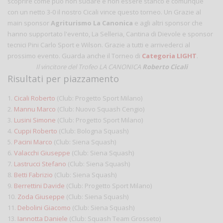
scoprire come può non sudare e non essere stanco e comunque
con un netto 3-0 il nostro Cicali vince questo torneo. Un Grazie al
main sponsor
Agriturismo La Canonica
e agli altri sponsor che
hanno supportato l'evento, La Selleria, Cantina di Dievole e sponsor
tecnici Pini Carlo Sport e Wilson. Grazie a tutti e arrivederci al
prossimo evento. Guarda anche il Torneo di
Categoria LIGHT
.
Il vincitore del Trofeo LA CANONICA
Roberto Cicali
Risultati per piazzamento
1.
Cicali Roberto
(Club: Progetto Sport Milano)
2.
Mannu Marco
(Club: Nuovo Squash Cengio)
3.
Lusini Simone
(Club: Progetto Sport Milano)
4.
Cuppi Roberto
(Club: Bologna Squash)
5.
Pacini Marco
(Club: Siena Squash)
6.
Valacchi Giuseppe
(Club: Siena Squash)
7.
Lastrucci Stefano
(Club: Siena Squash)
8.
Betti Fabrizio
(Club: Siena Squash)
9.
Berrettini Davide
(Club: Progetto Sport Milano)
10.
Zoda Giuseppe
(Club: Siena Squash)
11.
Debolini Giacomo
(Club: Siena Squash)
13.
Iannotta Daniele
(Club: Squash Team Grosseto)