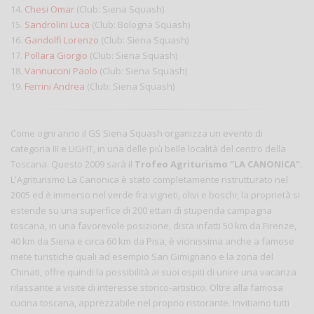
14.
Chesi Omar
(Club: Siena Squash)
15.
Sandrolini Luca
(Club: Bologna Squash)
16.
Gandolfi Lorenzo
(Club: Siena Squash)
17.
Pollara Giorgio
(Club: Siena Squash)
18.
Vannuccini Paolo
(Club: Siena Squash)
19.
Ferrini Andrea
(Club: Siena Squash)
Come ogni anno il GS Siena Squash organizza un evento di
categoria III e LIGHT, in una delle più belle località del centro della
Toscana. Questo 2009 sarà il
Trofeo Agriturismo "LA CANONICA"
.
L'Agriturismo La Canonica è stato completamente ristrutturato nel
2005 ed è immerso nel verde fra vigneti, olivi e boschi; la proprietà si
estende su una superfice di 200 ettari di stupenda campagna
toscana, in una favorevole posizione, dista infatti 50 km da Firenze,
40 km da Siena e circa 60 km da Pisa, è vicinissima anche a famose
mete turistiche quali ad esempio San Gimignano e la zona del
Chinati, offre quindi la possibilità ai suoi ospiti di unire una vacanza
rilassante a visite di interesse storico-artistico. Oltre alla famosa
cucina toscana, apprezzabile nel proprio ristorante. Invitiamo tutti