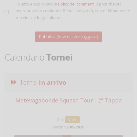
Ho letto e approvato la
Policy dei commenti
. Il post che sto
inserendo non contiene offese e volgarità, non è diffamante e
non viola le leggi italiane.
Calendario
Tornei
Tornei
in arrivo
Metevagabonde Squash Tour - 2ª Tappa
Ci
Cat:
Open
Data:
12/09/2026