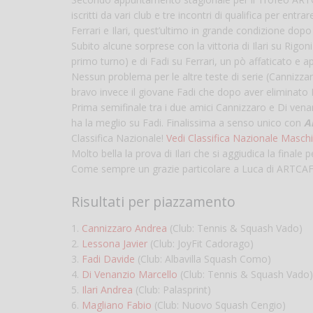
iscritti da vari club e tre incontri di qualifica per entr
Ferrari e Ilari, quest’ultimo in grande condizione dop
Subito alcune sorprese con la vittoria di Ilari su Rigo
primo turno) e di Fadi su Ferrari, un pò affaticato e 
Nessun problema per le altre teste di serie (Cannizza
bravo invece il giovane Fadi che dopo aver eliminato F
Prima semifinale tra i due amici Cannizzaro e Di vena
ha la meglio su Fadi. Finalissima a senso unico con
A
Classifica Nazionale!
Vedi Classifica Nazionale Maschi
Molto bella la prova di Ilari che si aggiudica la finale 
Come sempre un grazie particolare a Luca di ARTCAFÈ 
Risultati per piazzamento
1.
Cannizzaro Andrea
(Club: Tennis & Squash Vado)
2.
Lessona Javier
(Club: JoyFit Cadorago)
3.
Fadi Davide
(Club: Albavilla Squash Como)
4.
Di Venanzio Marcello
(Club: Tennis & Squash Vado)
5.
Ilari Andrea
(Club: Palasprint)
6.
Magliano Fabio
(Club: Nuovo Squash Cengio)