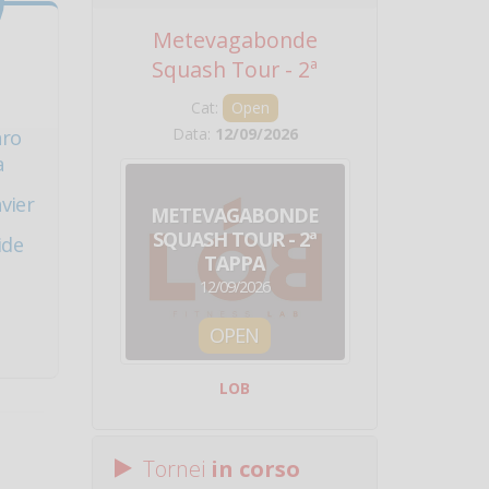
Metevagabonde
Circuito Na
Squash Tour - 2ª
Squadre - 
Tappa
Cat:
Open
Cat:
Squ
Data:
12/09/2026
Data:
19/0
aro
a
vier
METEVAGABONDE
CIRCU
SQUASH TOUR - 2ª
NAZION
ide
TAPPA
SQUADRE - 
12/09/2026
19/09/
OPEN
SQUA
LOB
Centro Sporti
Tornei
in corso