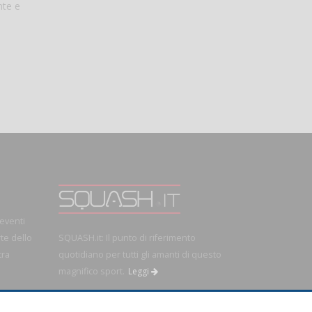
nte e
 eventi
rte dello
SQUASH.it: Il punto di riferimento
tra
quotidiano per tutti gli amanti di questo
magnifico sport.
Leggi
OK!