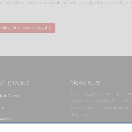
 post che sto inserendo non contiene offese e volgarità, non è diffama
sh giocato
Newsletter
Ricevi gli aggiornamenti sugli ultimi
dario Tornei
nazionali e internazionali, e le offe
ica
Store di Squash.it... Iscriviti alla nos
Newsletter!
amento
e dello Squash