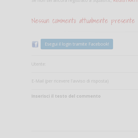
Se non sei ancora registrato a Squash.it,
REGISTRATI
Nessun commento attualmente presente
Esegui il login tramite Facebook!
Utente:
E-Mail (per ricevere l'avviso di risposta)
Inserisci il testo del commento