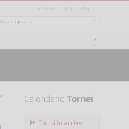
Registrati
Squash Map
Calendario
Tornei
ng'
Tornei
in arrivo