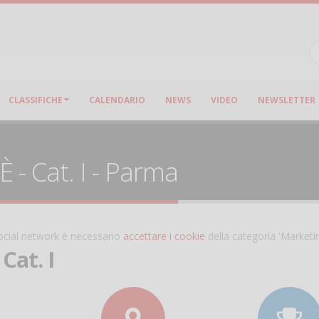
CLASSIFICHE
CALENDARIO
NEWS
VIDEO
NEWSLETTER
- Cat. I - Parma
 social network è necessario
accettare i cookie
della categoria 'Marketi
Cat. I