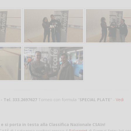
Salve,
come fare per pren
il campo per giocare
un mio amico?
Devo chiamare il nu
- Tel. 333.2697627
Torneo con formula "
SPECIAL PLATE
" -
Vedi
telefonico o si può f
online?
Grazie
si porta in testa alla Classifica Nazionale CSAIn!
FÈ di I categoria svoltosi presso il
Palasprint
di Parma! Entry-list co