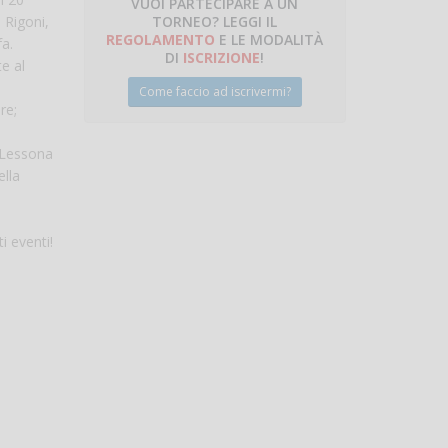
VUOI PARTECIPARE A UN
TORNEO? LEGGI IL
, Rigoni,
talano
REGOLAMENTO
E LE MODALITÀ
fa.
DI
ISCRIZIONE
!
e al
Come faccio ad iscrivermi?
re;
a Lessona
ella
i eventi!