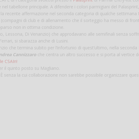
are nel tabellone principale. A difendere i colori parmigiani del Palasprint
Vanessa Ca
o la recente affermazione nel seconda categoria di qualche settimana 
ni (compagni di club e di allenamento che il sorteggio ha messo di front
apparso non in ottima condizione.
ro, Lessona, Di Venanzio) che approdavano alle semifinali senza soffri
errari, si sbarazza anche di Lusini.
nzio che termina subito per l’infortunio di quest’ultimo, nella second
ndrea Cannizzaro
che centra un altro successo e si porta al vertice d
le CSAIn!
per il quinto posto su Magliano.
senza la cui collaborazione non sarebbe possibile organizzare quest