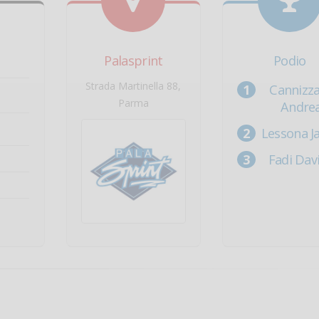
Palasprint
Podio
Strada Martinella 88,
Cannizz
Parma
Andre
Lessona Ja
Fadi Dav