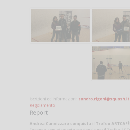
Iscrizioni ed informazioni:
sandro.rigoni@squash.it
Regolamento
Report
Andrea Cannizzaro conquista il Trofeo ARTCAFÈ e 
Secondo appuntamento stagionale per il Trofeo ARTCA