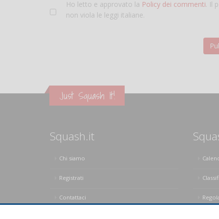
Ho letto e approvato la
Policy dei commenti
. Il
non viola le leggi italiane.
Just Squash It!
Squash.it
Squa
Chi siamo
Calen
Registrati
Classif
Contattaci
Regol
Privacy Policy
Regol