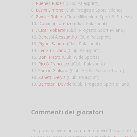
7.
Ruenes Ruben
(Club: Palasprint)
8.
Lusini Simone
(Club: Progetto Sport Milano)
9.
Zweier Robert
(Club: Millennium Sport & Fitness)
10.
Donarini Lorenzo
(Club: Palasprint)
11.
Cicali Roberto
(Club: Progetto Sport Milano)
12.
Benassi Alessandro
(Club: Palasprint)
13.
Rigoni Sandro
(Club: Palasprint)
14.
Ferrari Silvano
(Club: Palasprint)
15.
Boni Pietro
(Club: Wide Sports)
16.
Riccò Francesco
(Club: Palasprint)
17.
Sartori Giuliano
(Club: A.S.S.I. Squash Team)
18.
Zanetti Delvis
(Club: Palasprint)
19.
Berrettini Davide
(Club: Progetto Sport Milano)
Commenti dei giocatori
Per poter scrivere un commento devi effettuare il Lo