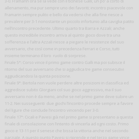
3-0. Framarin ora se la vede con il ticinese Galli, un po’ a corto di
allenamento, ma pur sempre uno dei favoriti; incontro piacevole con
Framarin sempre pulito e bello da vedersi che alla fine riesce a
prevalere per 3-1 nonostante un piccolo infortunio alla caviglia patito
nell’incontro precedente. Ultimo quarto tra Barra e Azzali; anche
questo incredibile incontro arriva al quinto gioco dove tra una
sofferenza e l’altra Azzali riesce a piegare le resistenze del suo
avversario, che così come in precedenza Ferrari e Corso, tutti
insieme terminano il loro ruolo di sorprese.
Finale 5°: Corso vince il primo game contro Galli ma poi subisce il
ritorno del suo avversario che si aggiudica tre game consecutivi
aggiudicandosi la quinta posizione.
Finale 9°: Bertola non vuole perdere altre posizioni in classifica ed
aggredisce subito GIorgiani col suo gioco aggressivo, ma il suo
avversario non è da meno, anche se nel primo game deve subire un
11-2. Nei susseguenti due giochi l’incontro procede sempre a favore
del ligure che conclude l’incontro vincendo per 3-0.
Finale 17°: Cicali e Pavesi già nel primo game si presentano a questa
finale di consolazione con l’intento di vincerla ad ogni costo. Primo
gioco e 13-11 per il senese che bissa la vittoria anche nel secondo
parziale. A questo punto Pavesi si riprende e nel terzo game vince