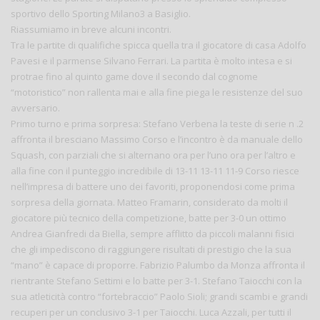
sportivo dello Sporting Milano3 a Basiglio.
Riassumiamo in breve alcuni incontri.
Tra le partite di qualifiche spicca quella tra il giocatore di casa Adolfo
Pavesi e il parmense Silvano Ferrari. La partita è molto intesa e si
protrae fino al quinto game dove il secondo dal cognome
“motoristico” non rallenta mai e alla fine piega le resistenze del suo
avversario.
Primo turno e prima sorpresa: Stefano Verbena la teste di serie n .2
affronta il bresciano Massimo Corso e l’incontro è da manuale dello
Squash, con parziali che si alternano ora per l’uno ora per l’altro e
alla fine con il punteggio incredibile di 13-11 13-11 11-9 Corso riesce
nell’impresa di battere uno dei favoriti, proponendosi come prima
sorpresa della giornata. Matteo Framarin, considerato da molti il
giocatore più tecnico della competizione, batte per 3-0 un ottimo
Andrea Gianfredi da Biella, sempre afflitto da piccoli malanni fisici
che gli impediscono di raggiungere risultati di prestigio che la sua
“mano” è capace di proporre. Fabrizio Palumbo da Monza affronta il
rientrante Stefano Settimi e lo batte per 3-1. Stefano Taiocchi con la
sua atleticità contro “fortebraccio” Paolo Sioli; grandi scambi e grandi
recuperi per un conclusivo 3-1 per Taiocchi. Luca Azzali, per tutti il