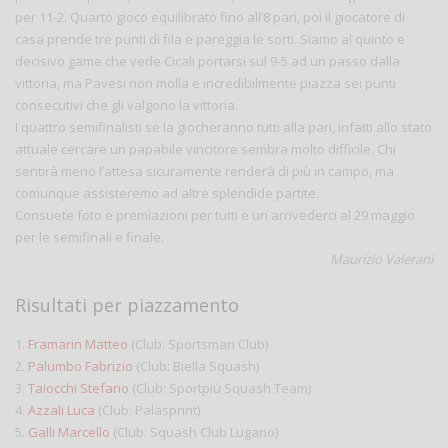
per 11-2. Quarto gioco equilibrato fino all’8 pari, poi il giocatore di
casa prende tre punti di fila e pareggia le sorti. Siamo al quinto e
decisivo game che vede Cicali portarsi sul 9-5 ad un passo dalla
vittoria, ma Pavesi non molla e incredibilmente piazza sei punti
consecutivi che gli valgono la vittoria.
I quattro semifinalisti se la giocheranno tutti alla pari, infatti allo stato
attuale cercare un papabile vincitore sembra molto difficile. Chi
sentirà meno l’attesa sicuramente renderà di più in campo, ma
comunque assisteremo ad altre splendide partite.
Consuete foto e premiazioni per tutti e un arrivederci al 29 maggio
per le semifinali e finale.
Maurizio Valerani
Risultati per piazzamento
1.
Framarin Matteo
(Club: Sportsman Club)
2.
Palumbo Fabrizio
(Club: Biella Squash)
3.
Taiocchi Stefano
(Club: Sportpiù Squash Team)
4.
Azzali Luca
(Club: Palasprint)
5.
Galli Marcello
(Club: Squash Club Lugano)