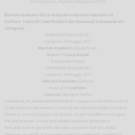
Cannizzaro (II), Fadi (IV), Ottaviani (LIGHT)
Matteo Framarin VS Luca Azzali e Fabrizio Palumbo VS
Stefano Taiocchi I semifinalisti dei Nazionali Individuali di I
categoria
SEMIFINALE Nazionali di I
Categoria: 29 Maggio 2011
Matteo Framarin
(Squashman
Milano) VS
Luca Azzali
(Palasprint Parma)
SEMIFINALE Nazionali di I
Categoria: 29 Maggio 2011
Fabrizio Palumbo
(Selmart
Monza) VS
Stefano
Taiocchi
(Sportpiù Curno)
Il tabellone dei Nazionali Individuali di I categoria vede l’adesione di
20 giocatori e praticamente ci sono quasi tutti i primi della classifica.
Stilare un pronostico pare azzardato, sia per l’equilibrio che regna
tra i partecipanti, sia per le probabili sorprese destinate a
destabilizzare le gerarchie dei valor espresse nell’arco della
stagione. Le partite si disputano presso lo splendido complesso