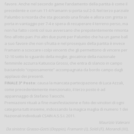
favore. Anche nel secondo game l’andamento della partita è come il
precedente e con un 11-4 Framarin si porta sul 2-0. Nel terzo parziale
Palumbo si ricorda che sta giocando una finale e allora con grinta si
porta in vantaggio per 7-4 e spera di recuperare il terreno perso, ma
non ha fatto i conti col suo avversario che prepotentemente rimonta
fino all’otto pari. Poi altri due punti per Palumbo che ha un game ball
a suo favore che non sfrutta e nel prosequio della partita è invece
Framarin a scoccare i colpi vincenti che gli permettono di vincere per
12-10 sotto lo sguardo della moglie, giocatrice della nazionale
femminile azzurra Katiuscia Grossi, che entra di slancio in campo
baciandolo “copiosamente” accompagnata da bordo campo dagli
applausi dei presenti.
FINALE 3° Posto:
causa la mancata partecipazione di Luca Azzali,
come precedentemente menzionato, il terzo posto è ad
appannaggio di Stefano Taiocchi.
Premiazioni rituali a fine manifestazione e foto dei vincitori di ogni
categoria tutti insieme, indossando la magica maglia di numero 1 dei
Nazionali Individuali CSAIN A.S.S.I. 2011.
Maurizio Valerani
Da sinistra: Grasso-Gotti (Doppio), Framarin (I), Soldi (F), Morandi (III),