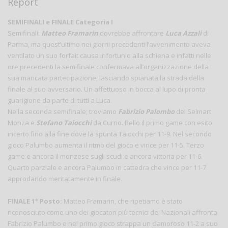
Report
SEMIFINALI e FINALE Categoria I
Semifinali:
Matteo Framarin
dovrebbe affrontare
Luca Azzali
di
Parma, ma quest’ultimo nei giorni precedenti l’avvenimento aveva
ventilato un suo forfait causa infortunio alla schiena e infatti nelle
ore precedenti la semifinale confermava all’organizzazione della
sua mancata partecipazione, lasciando spianata la strada della
finale al suo avversario. Un affettuoso in bocca al lupo di pronta
guarigione da parte di tutti a Luca.
Nella seconda semifinale; troviamo
Fabrizio Palombo
del Selmart
Monza e
Stefano Taiocchi
da Curno. Bello il primo game con esito
incerto fino alla fine dove la spunta Taiocchi per 11-9. Nel secondo
gioco Palumbo aumenta il ritmo del gioco e vince per 11-5. Terzo
game e ancora il monzese sugli scudi e ancora vittoria per 11-6.
Quarto parziale e ancora Palumbo in cattedra che vince per 11-7
approdando meritatamente in finale.
FINALE 1° Posto:
Matteo Framarin, che ripetiamo è stato
riconosciuto come uno dei giocatori più tecnici dei Nazionali affronta
Fabrizio Palumbo e nel primo gioco strappa un clamoroso 11-2 a suo