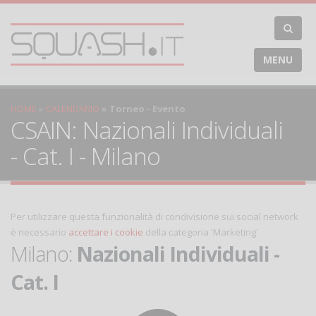
MENU
HOME
CALENDARIO
Torneo - Evento
CSAIN: Nazionali Individuali
- Cat. I - Milano
Per utilizzare questa funzionalità di condivisione sui social network
è necessario
accettare i cookie
della categoria 'Marketing'
Milano:
Nazionali Individuali -
Cat. I