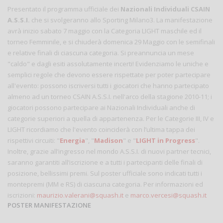
Presentato il programma ufficiale dei
Nazionali Individuali CSAIN
A.S.S.I.
che si svolgeranno allo Sporting Milano3. La manifestazione
avrà inizio sabato 7 maggio con la Categoria LIGHT maschile ed il
torneo Femminile, e si chiuderà domenica 29 Maggio con le semifinali
e relative finali di ciascuna categoria. Si preannuncia un mese
"caldo" e dagli esiti assolutamente incerti! Evidenziamo le uniche e
semplici regole che devono essere rispettate per poter partecipare
all'evento: possono iscriversi tutti i giocatori che hanno partecipato
almeno ad un torneo CSAIN A.S.S.I. nell'arco della stagione 2010-11; i
giocatori possono partecipare ai Nazionali Individuali anche di
categorie superiori a quella di appartenenza. Per le Categorie III, IV e
LIGHT ricordiamo che l'evento coinciderà con l’ultima tappa dei
rispettivi circuiti: "
Energia
", "
Madison
" e "
LIGHT in Progress
".
Inoltre, grazie all’ingresso nel mondo A.S.S.I. di nuovi partner tecnici,
saranno garantiti all’iscrizione e a tutti i partecipanti delle finali di
posizione, bellissimi premi. Sul poster ufficiale sono indicati tutti i
montepremi (MM e RS) di ciascuna categoria. Per informazioni ed
iscrizioni:
maurizio.valerani@squash.it
e
marco.vercesi@squash.it
POSTER MANIFESTAZIONE