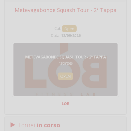
Metevagabonde Squash Tour - 2ª Tappa
Ci
Cat:
Open
Data:
12/09/2026
METEVAGABONDE SQUASH TOUR - 2ª TAPPA
12/09/2026
OPEN
LOB
Tornei
in corso