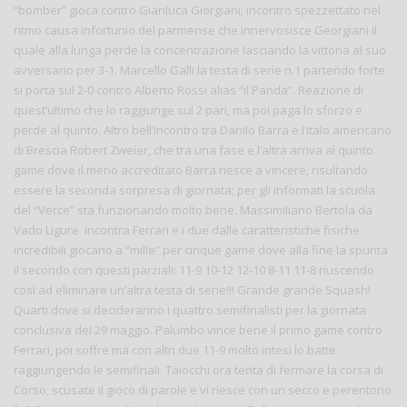
“bomber” gioca contro Gianluca Giorgiani; incontro spezzettato nel
ritmo causa infortunio del parmense che innervosisce Georgiani il
quale alla lunga perde la concentrazione lasciando la vittoria al suo
avversario per 3-1. Marcello Galli la testa di serie n.1 partendo forte
si porta sul 2-0 contro Alberto Rossi alias “il Panda”. Reazione di
quest’ultimo che lo raggiunge sul 2 pari, ma poi paga lo sforzo e
perde al quinto. Altro bell’incontro tra Danilo Barra e l’italo americano
di Brescia Robert Zweier, che tra una fase e l’altra arriva al quinto
game dove il meno accreditato Barra riesce a vincere, risultando
essere la seconda sorpresa di giornata; per gli informati la scuola
del “Verce” sta funzionando molto bene. Massimiliano Bertola da
Vado Ligure incontra Ferrari e i due dalle caratteristiche fisiche
incredibili giocano a “mille” per cinque game dove alla fine la spunta
il secondo con questi parziali: 11-9 10-12 12-10 8-11 11-8 riuscendo
così ad eliminare un’altra testa di serie!!! Grande grande Squash!
Quarti dove si decideranno i quattro semifinalisti per la giornata
conclusiva del 29 maggio. Palumbo vince bene il primo game contro
Ferrari, poi soffre ma con altri due 11-9 molto intesi lo batte
raggiungendo le semifinali. Taiocchi ora tenta di fermare la corsa di
Corso, scusate il gioco di parole e vi riesce con un secco e perentorio