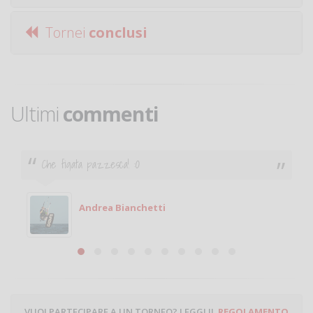
Tornei
conclusi
Ultimi
commenti
Ciao. Sono a Treviglio da poco e vorrei tornare a
giocare. Se sei in zona e puoi giocare fammi sapere.
Michele
Michele Miglionico
VUOI PARTECIPARE A UN TORNEO? LEGGI IL
REGOLAMENTO