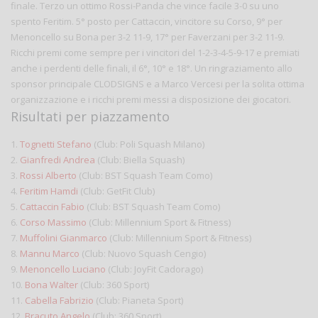
finale. Terzo un ottimo Rossi-Panda che vince facile 3-0 su uno
spento Feritim. 5° posto per Cattaccin, vincitore su Corso, 9° per
Menoncello su Bona per 3-2 11-9, 17° per Faverzani per 3-2 11-9.
Ricchi premi come sempre per i vincitori del 1-2-3-4-5-9-17 e premiati
anche i perdenti delle finali, il 6°, 10° e 18°. Un ringraziamento allo
sponsor principale CLODSIGNS e a Marco Vercesi per la solita ottima
organizzazione e i ricchi premi messi a disposizione dei giocatori.
Risultati per piazzamento
1.
Tognetti Stefano
(Club: Poli Squash Milano)
2.
Gianfredi Andrea
(Club: Biella Squash)
3.
Rossi Alberto
(Club: BST Squash Team Como)
4.
Feritim Hamdi
(Club: GetFit Club)
5.
Cattaccin Fabio
(Club: BST Squash Team Como)
6.
Corso Massimo
(Club: Millennium Sport & Fitness)
7.
Muffolini Gianmarco
(Club: Millennium Sport & Fitness)
8.
Mannu Marco
(Club: Nuovo Squash Cengio)
9.
Menoncello Luciano
(Club: JoyFit Cadorago)
10.
Bona Walter
(Club: 360 Sport)
11.
Cabella Fabrizio
(Club: Pianeta Sport)
12.
Bracuto Angelo
(Club: 360 Sport)