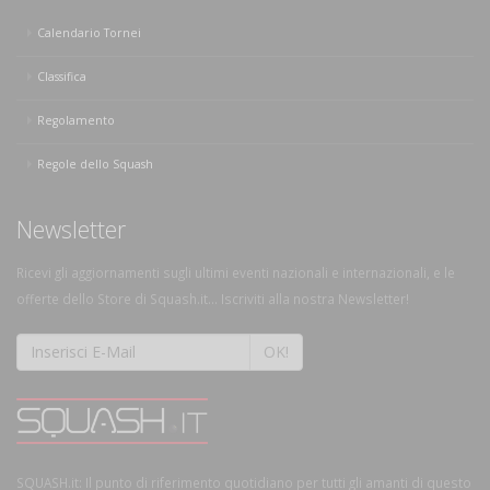
Calendario Tornei
Classifica
Regolamento
Regole dello Squash
Newsletter
Ricevi gli aggiornamenti sugli ultimi eventi nazionali e internazionali, e le
offerte dello Store di Squash.it... Iscriviti alla nostra Newsletter!
OK!
SQUASH.it: Il punto di riferimento quotidiano per tutti gli amanti di questo