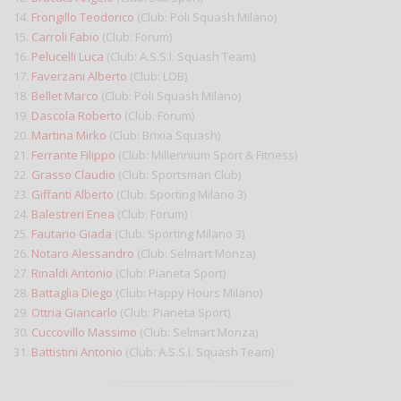
14.
Frongillo Teodorico
(Club: Poli Squash Milano)
15.
Carroli Fabio
(Club: Forum)
16.
Pelucelli Luca
(Club: A.S.S.I. Squash Team)
17.
Faverzani Alberto
(Club: LOB)
18.
Bellet Marco
(Club: Poli Squash Milano)
19.
Dascola Roberto
(Club: Forum)
20.
Martina Mirko
(Club: Brixia Squash)
21.
Ferrante Filippo
(Club: Millennium Sport & Fitness)
22.
Grasso Claudio
(Club: Sportsman Club)
23.
Giffanti Alberto
(Club: Sporting Milano 3)
24.
Balestreri Enea
(Club: Forum)
25.
Fautario Giada
(Club: Sporting Milano 3)
26.
Notaro Alessandro
(Club: Selmart Monza)
27.
Rinaldi Antonio
(Club: Pianeta Sport)
28.
Battaglia Diego
(Club: Happy Hours Milano)
29.
Ottria Giancarlo
(Club: Pianeta Sport)
30.
Cuccovillo Massimo
(Club: Selmart Monza)
31.
Battistini Antonio
(Club: A.S.S.I. Squash Team)