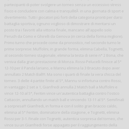
partecipanti di poter svolgere un torneo senza un eccessivo stress
fisico e concludere con calma e tranquillitÃ in una giornata di sport e
divertimento. Tutti i giocatori più forti della categoria pronti per darsi
battaglia sportiva, ognuno voglioso di dimostrare di meritarsi un
posto tra i favoriti alla vittoria finale, mancano all'appello solo
Peruch da Como e Ghirelli da Genova (in cerca della forma migliore).
Primo turno che procede come da pronostico, nel secondo turno le
prime sorprese: Muffolini, in grande forma, elimina Cabella, Tognetti,
al secondo torneo stagionale, elimina la testa di serie n° 2 Bona, che
veniva dalla gran prestazione di Monza. Rossi-Pelucelli finisce al 5°
12-10 per il Panda lariano, e Mannu elimina la 3 Bracuto dopo aver
annullato 2 Match Ball!!!. Ma sono i quarti di finale la vera chicca del
torneo. 3 delle 4 partite finite al 5°, Mannu si infortuna contro Rossi,
in vantaggio 2 set a 1, Gianfredi annulla 2 Match ball a Muffolini e
vince 12-10 al 5°, Feritim vince un'autentica battaglia contro l'ostico
Cattaccin, annullando un match ball e vincendo 13-11 al 5°. Semifinali
a sorpresa!!! Gianfredi, in forma e con il solito gran braccio caldo,
elimina al 5° Feritim, dominatore della stagione, e Tognetti, elimina
Rossi per 3-1. Finale con Tognetti, autentica sorpresa del torneo, che
vince su un Gianfredi forse appagato per il raggiungimento della