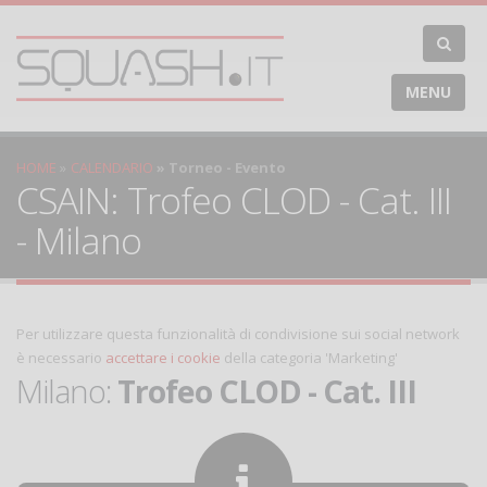
MENU
HOME
CALENDARIO
Torneo - Evento
CSAIN: Trofeo CLOD - Cat. III
- Milano
Per utilizzare questa funzionalità di condivisione sui social network
è necessario
accettare i cookie
della categoria 'Marketing'
Milano:
Trofeo CLOD - Cat. III