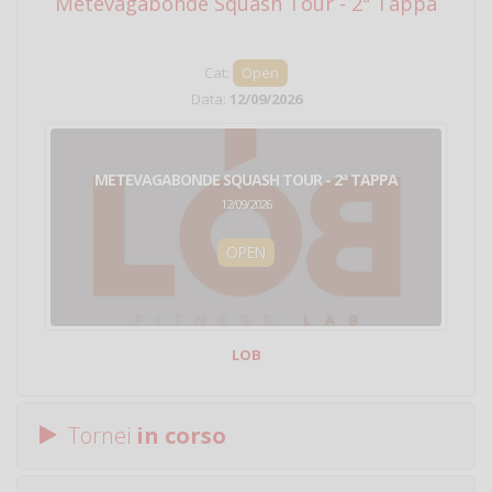
Metevagabonde Squash Tour - 2ª Tappa
Ci
Cat:
Open
Data:
12/09/2026
METEVAGABONDE SQUASH TOUR - 2ª TAPPA
12/09/2026
OPEN
LOB
Tornei
in corso