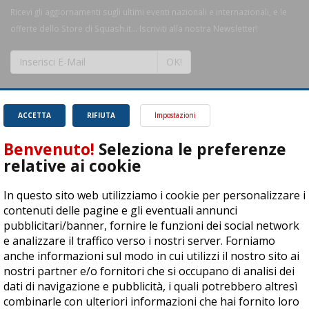
Ricevi gli aggiornamenti sugli ultimi eventi nazionali e internazionali, e le
offerte dello Store di Squash.it... Iscriviti alla nostra Newsletter!
OK!
ACCETTA
RIFIUTA
Impostazioni
Benvenuto!
Seleziona le preferenze
SQUASH.it: Il punto di riferimento quotidiano per tutti gli amanti di questo
relative ai cookie
magnifico sport.
Leggi
In questo sito web utilizziamo i cookie per personalizzare i
contenuti delle pagine e gli eventuali annunci
pubblicitari/banner, fornire le funzioni dei social network
e analizzare il traffico verso i nostri server. Forniamo
ASD Let's Sport - Via T. Olivelli 3, 25014 Castenedolo (BS) - P. Iva:
anche informazioni sul modo in cui utilizzi il nostro sito ai
04278030988
nostri partner e/o fornitori che si occupano di analisi dei
© Copyright 2015 | All Rights Reserved - Powered by
DynDevice
dati di navigazione e pubblicità, i quali potrebbero altresì
combinarle con ulteriori informazioni che hai fornito loro