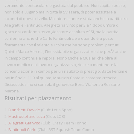
veramente spettacolare e gustata dal pubblico. Non capita spesso,
non solo a Lugano ma in tutta la Svizzera, di poter assistere a
incontri di questo livello. Ma interessante è stata anche la partita tra
Allegretti e Fantinuoli. Allegretti ha vinto per 3 a 1 dopo un'ora di
gioco e si conferma terzo giocatore assoluto ASSI, ma la partita
conferma anche che Carlo Fantinuoli c'è e quando è a posto
fisicamente con il talento e i colpi che ha sono problemi per tutti.
Quinto Marco Vercesi, l'inossidabile organizzatore che perÃ² anche
in campo continua a imporsi. Nono Michele Musiari che oltre al
lavoro medico e al lavoro organizzativo, riesce a mantenere la
concentrazione in campo per un risultato di prestigio. Batte Feritim e
poi in finale, 11 9 al quinto, Maurizio Costa in costante crescita.
Diciassettesimo si consola il genovese Bona Walter su Rossano
Marone.
Risultati per piazzamento
1.
Bianchetti Davide
(Club: Let´s Sport)
2.
Mastrostefano Luca
(Club: LOB)
3.
Allegretti Gianvito
(Club: Crazy Team Torino)
4.
Fantinuoli Carlo
(Club: BST Squash Team Como)