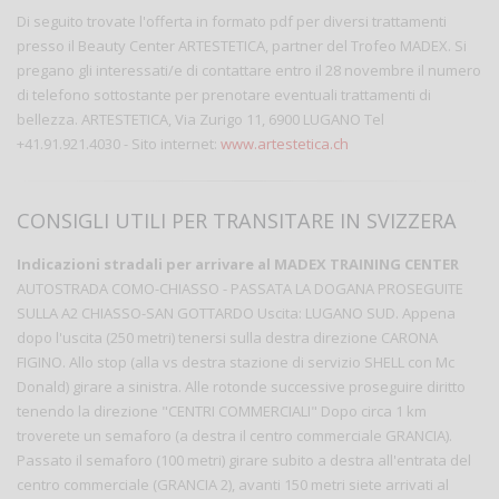
Di seguito trovate l'offerta in formato pdf per diversi trattamenti
presso il Beauty Center ARTESTETICA, partner del Trofeo MADEX. Si
pregano gli interessati/e di contattare entro il 28 novembre il numero
di telefono sottostante per prenotare eventuali trattamenti di
bellezza. ARTESTETICA, Via Zurigo 11, 6900 LUGANO Tel
+41.91.921.4030 - Sito internet:
www.artestetica.ch
CONSIGLI UTILI PER TRANSITARE IN SVIZZERA
Indicazioni stradali per arrivare al MADEX TRAINING CENTER
AUTOSTRADA COMO-CHIASSO - PASSATA LA DOGANA PROSEGUITE
SULLA A2 CHIASSO-SAN GOTTARDO Uscita: LUGANO SUD. Appena
dopo l'uscita (250 metri) tenersi sulla destra direzione CARONA
FIGINO. Allo stop (alla vs destra stazione di servizio SHELL con Mc
Donald) girare a sinistra. Alle rotonde successive proseguire diritto
tenendo la direzione "CENTRI COMMERCIALI" Dopo circa 1 km
troverete un semaforo (a destra il centro commerciale GRANCIA).
Passato il semaforo (100 metri) girare subito a destra all'entrata del
centro commerciale (GRANCIA 2), avanti 150 metri siete arrivati al