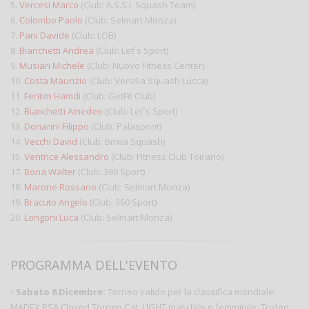
5.
Vercesi Marco
(Club: A.S.S.I. Squash Team)
6.
Colombo Paolo
(Club: Selmart Monza)
7.
Pani Davide
(Club: LOB)
8.
Bianchetti Andrea
(Club: Let´s Sport)
9.
Musiari Michele
(Club: Nuovo Fitness Center)
10.
Costa Maurizio
(Club: Versilia Squash Lucca)
11.
Feritim Hamdi
(Club: GetFit Club)
12.
Bianchetti Amedeo
(Club: Let´s Sport)
13.
Donarini Filippo
(Club: Palasprint)
14.
Vecchi David
(Club: Brixia Squash)
15.
Ventrice Alessandro
(Club: Fitness Club Toirano)
17.
Bona Walter
(Club: 360 Sport)
18.
Marone Rossano
(Club: Selmart Monza)
19.
Bracuto Angelo
(Club: 360 Sport)
20.
Longoni Luca
(Club: Selmart Monza)
PROGRAMMA DELL'EVENTO
- Sabato 8 Dicembre:
Torneo valido per la classifica mondiale:
MADEX PSA Closed Torneo Cat. LIGHT maschile e femminile: Trofeo