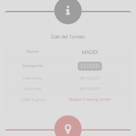
Dati del Torneo
Nome
:
MADEX
CLOSED
Categoria
:
Data inizio:
08/12/2007
Data fine:
09/12/2007
Sede di gara:
Madex Training Center