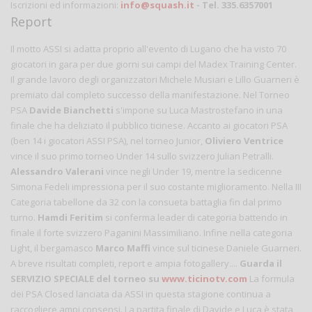
Iscrizioni ed informazioni:
info@squash.it
- Tel. 335.6357001
Report
Il motto ASSI si adatta proprio all'evento di Lugano che ha visto 70
giocatori in gara per due giorni sui campi del Madex Training Center.
Il grande lavoro degli organizzatori Michele Musiari e Lillo Guarneri è
premiato dal completo successo della manifestazione. Nel Torneo
PSA
Davide Bianchetti
s'impone su Luca Mastrostefano in una
finale che ha deliziato il pubblico ticinese. Accanto ai giocatori PSA
(ben 14 i giocatori ASSI PSA), nel torneo Junior,
Oliviero Ventrice
vince il suo primo torneo Under 14 sullo svizzero Julian Petralli.
Alessandro Valerani
vince negli Under 19, mentre la sedicenne
Simona Fedeli impressiona per il suo costante miglioramento. Nella III
Categoria tabellone da 32 con la consueta battaglia fin dal primo
turno.
Hamdi Feritim
si conferma leader di categoria battendo in
finale il forte svizzero Paganini Massimiliano. Infine nella categoria
Light, il bergamasco
Marco Maffi
vince sul ticinese Daniele Guarneri.
A breve risultati completi, report e ampia fotogallery....
Guarda il
SERVIZIO SPECIALE del torneo su
www.ticinotv.com
La formula
dei PSA Closed lanciata da ASSI in questa stagione continua a
raccogliere ampi consensi. La partita finale di Davide e Luca è stata