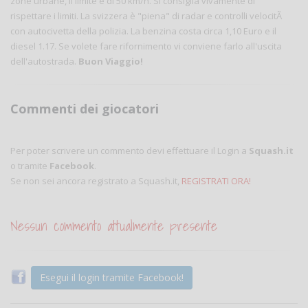
zone urbane, il limite è di 50 km/h. Si consiglia vivamente di
rispettare i limiti. La svizzera è "piena" di radar e controlli velocitÃ
con autocivetta della polizia. La benzina costa circa 1,10 Euro e il
diesel 1.17. Se volete fare rifornimento vi conviene farlo all'uscita
dell'autostrada.
Buon Viaggio!
Commenti dei giocatori
Per poter scrivere un commento devi effettuare il Login a
Squash.it
o tramite
Facebook
.
Se non sei ancora registrato a Squash.it,
REGISTRATI ORA!
Nessun commento attualmente presente
Esegui il login tramite Facebook!