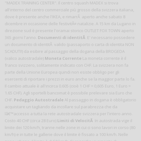
"MADEX TRAINING CENTER". Il centro squash MADEX si trova
all'interno del centro commerciale più grosso della svizzera italiana,
dove è presente anche l'IKEA, e rimarrÃ aperto anche sabato 8
dicembre in occasione delle festivitÃ¤ natalizie. A 15 km da Lugano in
direzione sud è presente l'oramai storico OUTLET FOX TOWN aperto
365 giorni l'anno.
Documenti di identitÃ
E' necessario possedere
un documento di identitÃ valido (passaporto o carta di identita NON
SCADUTI!) da esibire al passaggio della dogana della BROGEDA
(valico autostradale)
Moneta Corrente
La moneta corrente è il
franco svizzero, solitamente indicato con CHF. La svizzera non fa
parte della Unione Europea quindi non esiste obbligo per gli
esercenti di riportare i prezzi in euro anche se la maggior parte lo fa.
Il cambio attuale è all'incirca 0.605 (cioè 1 CHF = 0,605 Euro, 1 Euro =
1.65 CHF). Agli sportelli bancomat è possibile prelevare sia Euro che
CHF.
Pedaggio Autostradale
Al passaggio in dogana è obbligatorio
acquistare un tagliando da incollare sul parabrezza che da
lâ€™accesso a tutta la rete autostradale svizzera per l'intero anno.
Costo 40 CHF (circa 28 Euro)
Limiti di VelocitÃ
In autostrada vige il
limite dei 120 km/h, tranne nelle zone in cui ci sono lavori in corso (80
km/h) e in tutte le gallerie dove il limite è fissato a 100 km/h. Nelle