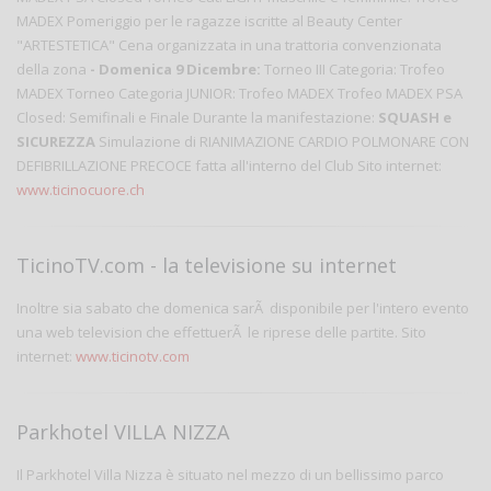
MADEX Pomeriggio per le ragazze iscritte al Beauty Center
"ARTESTETICA" Cena organizzata in una trattoria convenzionata
della zona
- Domenica 9 Dicembre:
Torneo III Categoria: Trofeo
MADEX Torneo Categoria JUNIOR: Trofeo MADEX Trofeo MADEX PSA
Closed: Semifinali e Finale Durante la manifestazione:
SQUASH e
SICUREZZA
Simulazione di RIANIMAZIONE CARDIO POLMONARE CON
DEFIBRILLAZIONE PRECOCE fatta all'interno del Club
Sito internet:
www.ticinocuore.ch
TicinoTV.com - la televisione su internet
Inoltre sia sabato che domenica sarÃ disponibile per l'intero evento
una web television che effettuerÃ le riprese delle partite. Sito
internet:
www.ticinotv.com
Parkhotel VILLA NIZZA
Il Parkhotel Villa Nizza è situato nel mezzo di un bellissimo parco