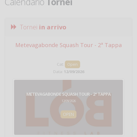
Calendario
Tornei
Tornei
in arrivo
Metevagabonde Squash Tour - 2ª Tappa
Ci
Cat:
Open
Data:
12/09/2026
METEVAGABONDE SQUASH TOUR - 2ª TAPPA
12/09/2026
OPEN