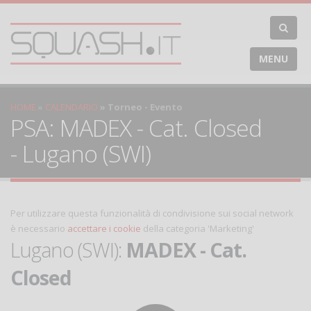
MENU
HOME
CALENDARIO
Torneo - Evento
PSA: MADEX - Cat. Closed
- Lugano (SWI)
Per utilizzare questa funzionalità di condivisione sui social network
è necessario
accettare i cookie
della categoria 'Marketing'
Lugano (SWI):
MADEX - Cat.
Closed