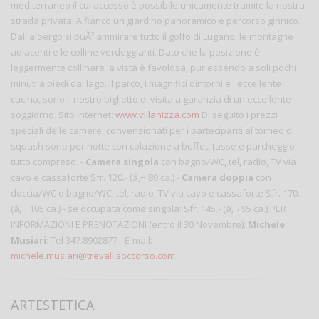
mediterraneo il cui accesso è possibile unicamente tramite la nostra
strada privata. A fianco un giardino panoramico e percorso ginnico.
Dall'albergo si puÃ² ammirare tutto il golfo di Lugano, le montagne
adiacenti e le colline verdeggianti. Dato che la posizione è
leggermente collinare la vista è favolosa, pur essendo a soli pochi
minuti a piedi dal lago. Il parco, i magnifici dintorni e l'eccellente
cucina, sono il nostro biglietto di visita a garanzia di un eccellente
soggiorno.
Sito internet:
www.villanizza.com
Di seguito i prezzi
speciali delle camere, convenzionati per i partecipanti al torneo di
squash sono per notte con colazione a buffet, tasse e parcheggio,
tutto compreso. -
Camera singola
con bagno/WC, tel, radio, TV via
cavo e cassaforte Sfr. 120.- (â‚¬ 80 ca.) -
Camera doppia
con
doccia/WC o bagno/WC, tel, radio, TV via cavo e cassaforte Sfr. 170.-
(â‚¬ 105 ca.) - se occupata come singola: Sfr. 145.- (â‚¬ 95 ca.) PER
INFORMAZIONI E PRENOTAZIONI (entro il 30 Novembre):
Michele
Musiari
: Tel 347.8902877 - E-mail:
michele.musiari@trevallisoccorso.com
ARTESTETICA