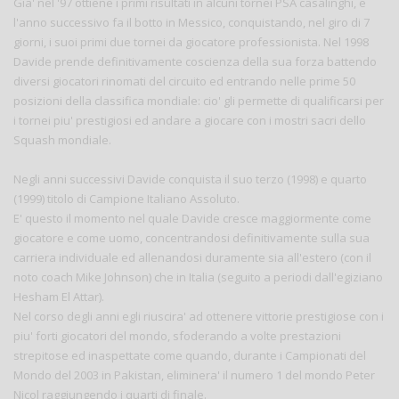
Gia' nel '97 ottiene i primi risultati in alcuni tornei PSA casalinghi, e
l'anno successivo fa il botto in Messico, conquistando, nel giro di 7
giorni, i suoi primi due tornei da giocatore professionista. Nel 1998
Davide prende definitivamente coscienza della sua forza battendo
diversi giocatori rinomati del circuito ed entrando nelle prime 50
posizioni della classifica mondiale: cio' gli permette di qualificarsi per
i tornei piu' prestigiosi ed andare a giocare con i mostri sacri dello
Squash mondiale.
Negli anni successivi Davide conquista il suo terzo (1998) e quarto
(1999) titolo di Campione Italiano Assoluto.
E' questo il momento nel quale Davide cresce maggiormente come
giocatore e come uomo, concentrandosi definitivamente sulla sua
carriera individuale ed allenandosi duramente sia all'estero (con il
noto coach Mike Johnson) che in Italia (seguito a periodi dall'egiziano
Hesham El Attar).
Nel corso degli anni egli riuscira' ad ottenere vittorie prestigiose con i
piu' forti giocatori del mondo, sfoderando a volte prestazioni
strepitose ed inaspettate come quando, durante i Campionati del
Mondo del 2003 in Pakistan, eliminera' il numero 1 del mondo Peter
Nicol raggiungendo i quarti di finale.