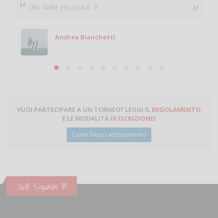
 pazzesca! :O
Ciao. Sono a Tre
giocare. Se sei
Michele
ndrea Bianchetti
Miche
VUOI PARTECIPARE A UN TORNEO? LEGGI IL
REGOLAMENTO
E LE MODALITÀ DI
ISCRIZIONE
!
Come faccio ad iscrivermi?
Just Squash It!