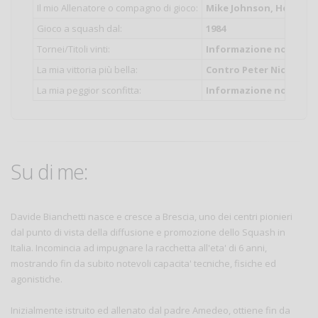
Il mio Allenatore o compagno di gioco:
Mike Johnson, Hesham E
Gioco a squash dal:
1984
Tornei/Titoli vinti:
Informazione non inser
La mia vittoria più bella:
Contro Peter Nicol, ai
La mia peggior sconfitta:
Informazione non inser
Su di me:
Davide Bianchetti nasce e cresce a Brescia, uno dei centri pionieri
dal punto di vista della diffusione e promozione dello Squash in
Italia. Incomincia ad impugnare la racchetta all'eta' di 6 anni,
mostrando fin da subito notevoli capacita' tecniche, fisiche ed
agonistiche.
Inizialmente istruito ed allenato dal padre Amedeo, ottiene fin da