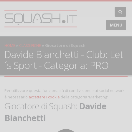
MENU
HOME
CLASSIFICHE
Giocatore di Squash
Davide Bianchetti - Club: Let
´s Sport - Categoria: PRO
Per utilizzare questa funzionalità di condivisione sui social network
è necessario
accettare i cookie
della categoria 'Marketing'
Giocatore di Squash:
Davide
Bianchetti