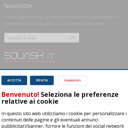
Newsletter
Ricevi gli aggiornamenti sugli ultimi eventi nazionali e internazionali, e le
offerte dello Store di Squash.it... Iscriviti alla nostra Newsletter!
OK!
SQUASH.it: Il punto di riferimento quotidiano per tutti gli amanti di questo
magnifico sport.
Leggi
ACCETTA
RIFIUTA
Impostazioni
Benvenuto!
Seleziona le preferenze
relative ai cookie
In questo sito web utilizziamo i cookie per personalizzare i
ASD Let's Sport - Via T. Olivelli 3, 25014 Castenedolo (BS) - P. Iva:
contenuti delle pagine e gli eventuali annunci
04278030988
pubblicitari/banner, fornire le funzioni dei social network
© Copyright 2015 | All Rights Reserved - Powered by
DynDevice