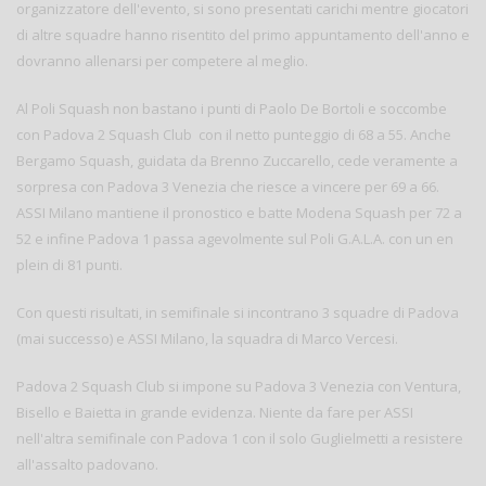
organizzatore dell'evento, si sono presentati carichi mentre giocatori
di altre squadre hanno risentito del primo appuntamento dell'anno e
dovranno allenarsi per competere al meglio.
Al Poli Squash non bastano i punti di Paolo De Bortoli e soccombe
con Padova 2 Squash Club con il netto punteggio di 68 a 55. Anche
Bergamo Squash, guidata da Brenno Zuccarello, cede veramente a
sorpresa con Padova 3 Venezia che riesce a vincere per 69 a 66.
ASSI Milano mantiene il pronostico e batte Modena Squash per 72 a
52 e infine Padova 1 passa agevolmente sul Poli G.A.L.A. con un en
plein di 81 punti.
Con questi risultati, in semifinale si incontrano 3 squadre di Padova
(mai successo) e ASSI Milano, la squadra di Marco Vercesi.
Padova 2 Squash Club si impone su Padova 3 Venezia con Ventura,
Bisello e Baietta in grande evidenza. Niente da fare per ASSI
nell'altra semifinale con Padova 1 con il solo Guglielmetti a resistere
all'assalto padovano.