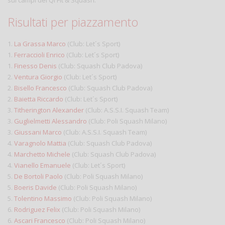
Risultati per piazzamento
1.
La Grassa Marco
(Club: Let´s Sport)
1.
Ferraccioli Enrico
(Club: Let´s Sport)
1.
Finesso Denis
(Club: Squash Club Padova)
2.
Ventura Giorgio
(Club: Let´s Sport)
2.
Bisello Francesco
(Club: Squash Club Padova)
2.
Baietta Riccardo
(Club: Let´s Sport)
3.
Titherington Alexander
(Club: A.S.S.I. Squash Team)
3.
Guglielmetti Alessandro
(Club: Poli Squash Milano)
3.
Giussani Marco
(Club: A.S.S.I. Squash Team)
4.
Varagnolo Mattia
(Club: Squash Club Padova)
4.
Marchetto Michele
(Club: Squash Club Padova)
4.
Vianello Emanuele
(Club: Let´s Sport)
5.
De Bortoli Paolo
(Club: Poli Squash Milano)
5.
Boeris Davide
(Club: Poli Squash Milano)
5.
Tolentino Massimo
(Club: Poli Squash Milano)
6.
Rodriguez Felix
(Club: Poli Squash Milano)
6.
Ascari Francesco
(Club: Poli Squash Milano)