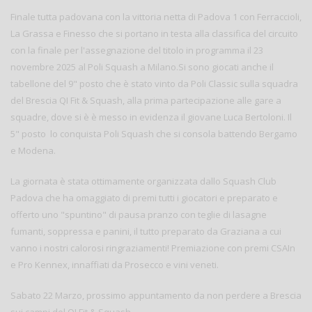
Finale tutta padovana con la vittoria netta di Padova 1 con Ferraccioli,
La Grassa e Finesso che si portano in testa alla classifica del circuito
con la finale per l'assegnazione del titolo in programma il 23
novembre 2025 al Poli Squash a Milano.Si sono giocati anche il
tabellone del 9" posto che è stato vinto da Poli Classic sulla squadra
del Brescia QI Fit & Squash, alla prima partecipazione alle gare a
squadre, dove si è è messo in evidenza il giovane Luca Bertoloni. Il
5" posto lo conquista Poli Squash che si consola battendo Bergamo
e Modena.
La giornata è stata ottimamente organizzata dallo Squash Club
Padova che ha omaggiato di premi tutti i giocatori e preparato e
offerto uno "spuntino" di pausa pranzo con teglie di lasagne
fumanti, soppressa e panini, il tutto preparato da Graziana a cui
vanno i nostri calorosi ringraziamenti! Premiazione con premi CSAIn
e Pro Kennex, innaffiati da Prosecco e vini veneti.
Sabato 22 Marzo, prossimo appuntamento da non perdere a Brescia
sui campi del QI Fit & Squash.