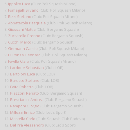
6.
Ippolito Luca
(Club: Poli Squash Milano)
7.
Fumagalli Silvano
(Club: Poli Squash Milano)
7.
Rizzi Stefano
(Club: Poli Squash Milano)
7.
Abbatecola Pasquale
(Club: Poli Squash Milano)
8.
Giussani Mattia
(Club: Bergamo Squash)
8.
Zuccarello Brenno
(Club: Bergamo Squash)
8.
Cucchi Marco
(Club: Bergamo Squash)
9.
Germann Camilo
(Club: Poli Squash Milano)
9.
Di Ronza Gennaro
(Club: Poli Squash Milano)
9.
Favilla Clara
(Club: Poli Squash Milano)
10.
Lardone Sebastian
(Club: LOB)
10.
Bertoloni Luca
(Club: LOB)
10.
Barucco Stefano
(Club: LOB)
10.
Faita Roberto
(Club: LOB)
11.
Piazzoni Renato
(Club: Bergamo Squash)
11.
Brescianini Andrea
(Club: Bergamo Squash)
11.
Ramponi Giorgio
(Club: Bergamo Squash)
12.
Millozzi Enrico
(Club: Let´s Sport)
12.
Mastella Carlo
(Club: Squash Club Padova)
12.
Dal Prà Alessandro
(Club: Let´s Sport)