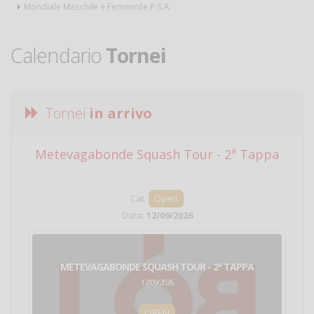
Mondiale Maschile e Femminile P.S.A.
Calendario
Tornei
Tornei
in arrivo
Metevagabonde Squash Tour - 2ª Tappa
Ci
Cat:
Open
Data:
12/09/2026
METEVAGABONDE SQUASH TOUR - 2ª TAPPA
12/09/2026
OPEN