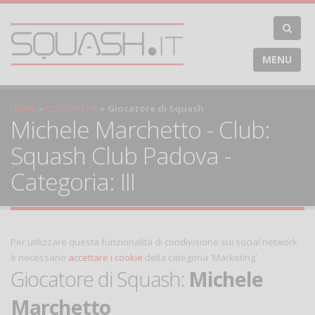
MENU
HOME
CLASSIFICHE
Giocatore di Squash
Michele Marchetto - Club:
Squash Club Padova -
Categoria: III
Per utilizzare questa funzionalità di condivisione sui social network
è necessario
accettare i cookie
della categoria 'Marketing'
Giocatore di Squash:
Michele
Marchetto