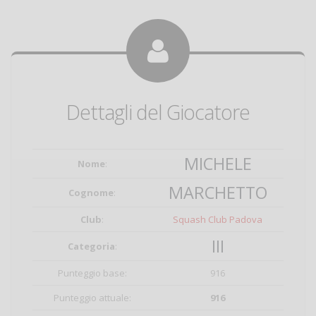
Dettagli del Giocatore
MICHELE
Nome
:
MARCHETTO
Cognome
:
Club
:
Squash Club Padova
III
Categoria
:
Punteggio base:
916
Punteggio attuale:
916