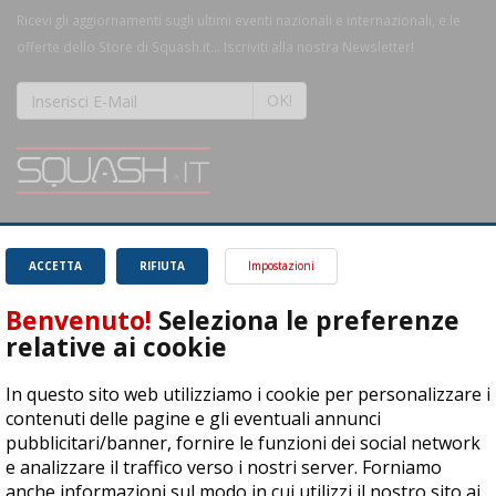
Ricevi gli aggiornamenti sugli ultimi eventi nazionali e internazionali, e le
offerte dello Store di Squash.it... Iscriviti alla nostra Newsletter!
OK!
SQUASH.it: Il punto di riferimento quotidiano per tutti gli amanti di questo
magnifico sport.
Leggi
ACCETTA
RIFIUTA
Impostazioni
Benvenuto!
Seleziona le preferenze
relative ai cookie
In questo sito web utilizziamo i cookie per personalizzare i
ASD Let's Sport - Via T. Olivelli 3, 25014 Castenedolo (BS) - P. Iva:
contenuti delle pagine e gli eventuali annunci
04278030988
pubblicitari/banner, fornire le funzioni dei social network
© Copyright 2015 | All Rights Reserved - Powered by
DynDevice
e analizzare il traffico verso i nostri server. Forniamo
anche informazioni sul modo in cui utilizzi il nostro sito ai