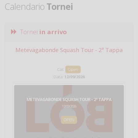
Calendario
Tornei
Tornei
in arrivo
Metevagabonde Squash Tour - 2ª Tappa
Ci
Cat:
Open
Data:
12/09/2026
METEVAGABONDE SQUASH TOUR - 2ª TAPPA
12/09/2026
OPEN