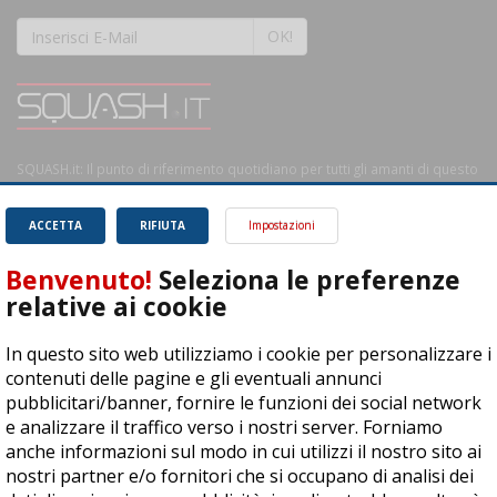
OK!
SQUASH.it: Il punto di riferimento quotidiano per tutti gli amanti di questo
magnifico sport.
Leggi
ACCETTA
RIFIUTA
Impostazioni
Benvenuto!
Seleziona le preferenze
relative ai cookie
ASD Let's Sport - Via T. Olivelli 3, 25014 Castenedolo (BS) - P. Iva:
In questo sito web utilizziamo i cookie per personalizzare i
04278030988
contenuti delle pagine e gli eventuali annunci
© Copyright 2015 | All Rights Reserved - Powered by
DynDevice
pubblicitari/banner, fornire le funzioni dei social network
e analizzare il traffico verso i nostri server. Forniamo
Privacy Policy
Cookie Policy
Accessibilità
Sitemap
anche informazioni sul modo in cui utilizzi il nostro sito ai
nostri partner e/o fornitori che si occupano di analisi dei