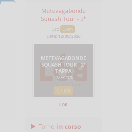
Metevagabonde
Circuito Na
Squash Tour - 2ª
Squadre - 
Tappa
Cat:
Open
Cat:
Squ
Data:
12/09/2026
Data:
19/0
METEVAGABONDE
CIRCU
SQUASH TOUR - 2ª
NAZION
TAPPA
SQUADRE - 
12/09/2026
19/09/
OPEN
SQUA
LOB
Centro Sporti
Tornei
in corso