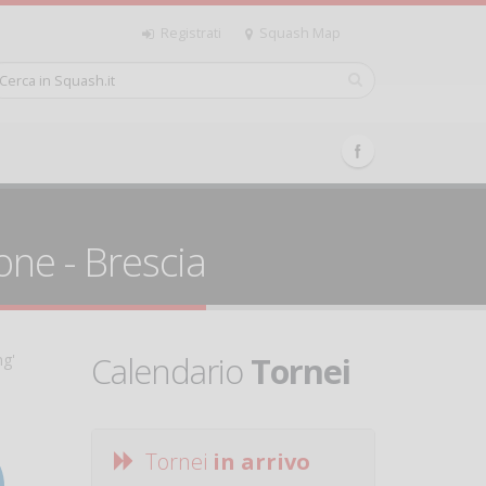
Registrati
Squash Map
one - Brescia
Calendario
Tornei
ng'
Tornei
in arrivo