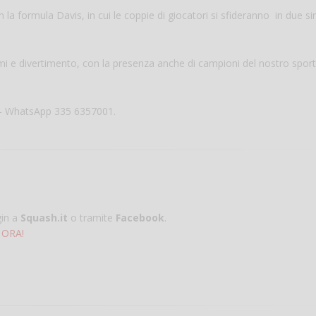
la formula Davis, in cui le coppie di giocatori si sfideranno in due si
mi e divertimento, con la presenza anche di campioni del nostro sport.
o - WhatsApp 335 6357001.
gin a
Squash.it
o tramite
Facebook
.
 ORA!