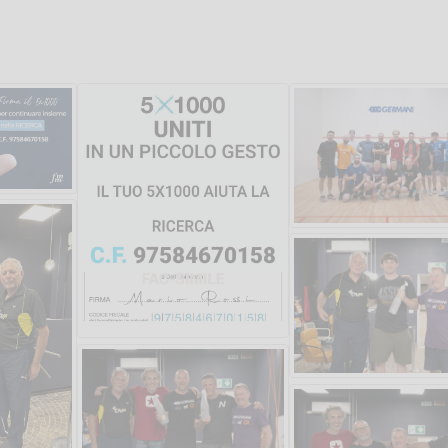
Salve,
come fare per pren
il campo per giocare
un mio amico?
Devo chiamare il nu
telefonico o si può f
online?
Grazie