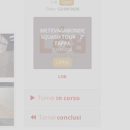
Cat:
Open
Cat:
Squ
Data:
12/09/2026
Data:
19/0
METEVAGABONDE
CIRCU
SQUASH TOUR - 2ª
NAZION
TAPPA
SQUADRE - 
12/09/2026
19/09/
OPEN
SQUA
LOB
Centro Sporti
Tornei
in corso
Tornei
conclusi