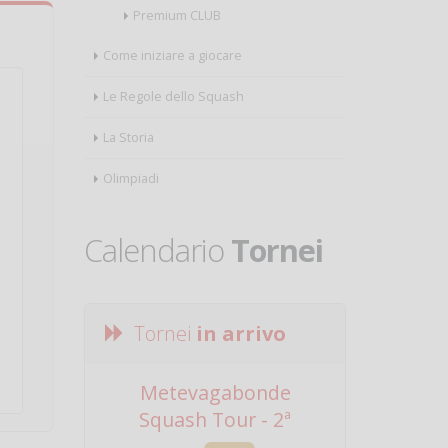
Premium CLUB
Come iniziare a giocare
Le Regole dello Squash
La Storia
Olimpiadi
Calendario
Tornei
Tornei
in arrivo
Metevagabonde
Circuito Na
Squash Tour - 2ª
Squadre - 
Tappa