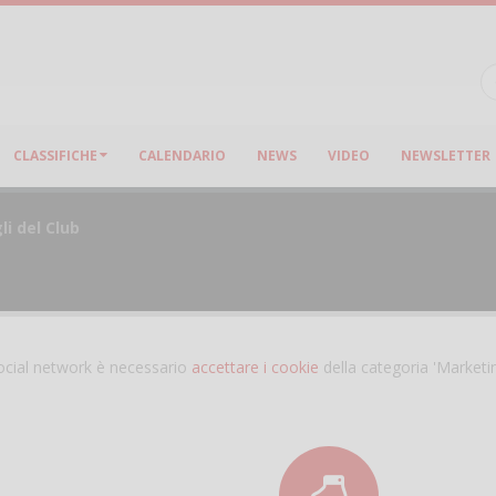
CLASSIFICHE
CALENDARIO
NEWS
VIDEO
NEWSLETTER
li del Club
 social network è necessario
accettare i cookie
della categoria 'Marketi