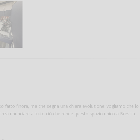
Salve,
come fare per pren
il campo per giocare
un mio amico?
Devo chiamare il nu
telefonico o si può f
online?
Grazie
so fatto finora, ma che segna una chiara evoluzione: vogliamo che lo
 senza rinunciare a tutto ciò che rende questo spazio unico a Brescia.
Vanessa Ca