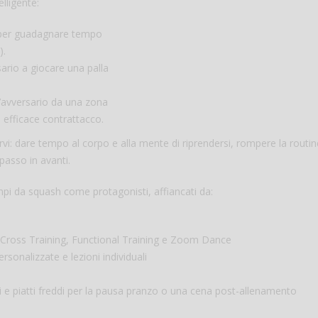
lligente:
e per guadagnare tempo
).
sario a giocare una palla
l’avversario da una zona
n efficace contrattacco.
i: dare tempo al corpo e alla mente di riprendersi, rompere la routin
passo in avanti.
pi da squash come protagonisti, affiancati da:
s, Cross Training, Functional Training e Zoom Dance
rsonalizzate e lezioni individuali
i e piatti freddi per la pausa pranzo o una cena post-allenamento