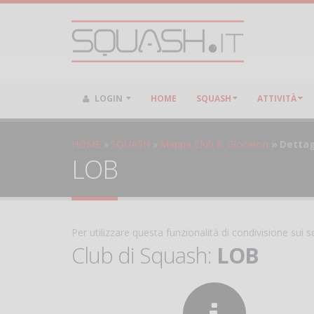
LOGIN
HOME
SQUASH
ATTIVITÀ
HOME
SQUASH
Mappa Club & Giocatori
Dettag
LOB
Per utilizzare questa funzionalità di condivisione sui
Club di Squash:
LOB