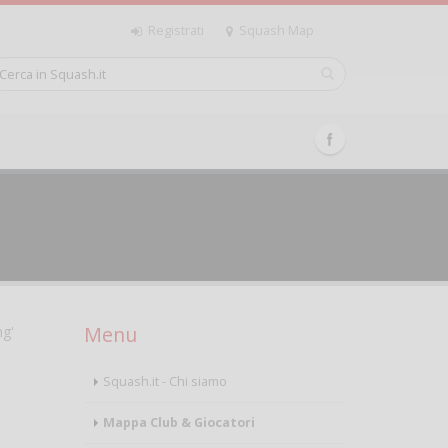
Registrati
Squash Map
Menu
ng'
Squash.it - Chi siamo
Mappa Club & Giocatori