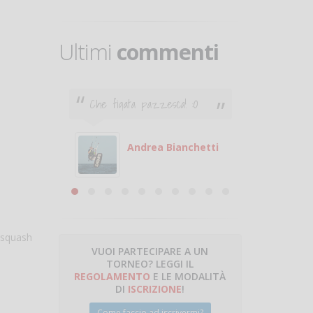
Ultimi
commenti
Che figata pazzesca! :O
Ciao. Son
poco e v
otare
giocare.
 con
puoi gio
Andrea Bianchetti
mero
Michele
are
 squash
VUOI PARTECIPARE A UN
TORNEO? LEGGI IL
talano
REGOLAMENTO
E LE MODALITÀ
DI
ISCRIZIONE
!
Come faccio ad iscrivermi?