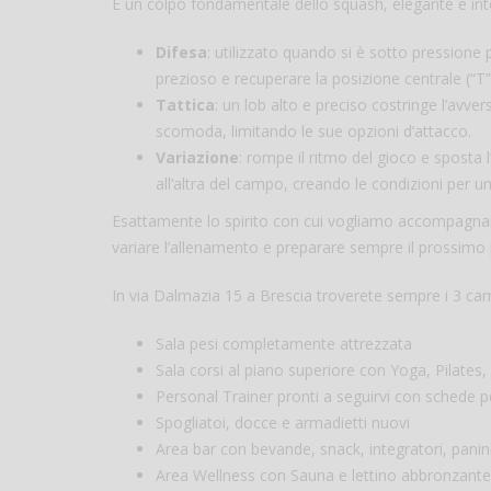
È un colpo fondamentale dello squash, elegante e inte
Difesa
: utilizzato quando si è sotto pression
prezioso e recuperare la posizione centrale (“T”
Tattica
: un lob alto e preciso costringe l’avver
scomoda, limitando le sue opzioni d’attacco.
Variazione
: rompe il ritmo del gioco e sposta 
all’altra del campo, creando le condizioni per u
Esattamente lo spirito con cui vogliamo accompagnarv
variare l’allenamento e preparare sempre il prossimo 
In via Dalmazia 15 a Brescia troverete sempre i 3 cam
Sala pesi completamente attrezzata
Sala corsi al piano superiore con Yoga, Pilate
Personal Trainer pronti a seguirvi con schede pe
Spogliatoi, docce e armadietti nuovi
Area bar con bevande, snack, integratori, panin
Area Wellness con Sauna e lettino abbronzante