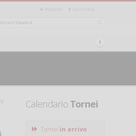
Registrati
Squash Map
Calendario
Tornei
ng'
Tornei
in arrivo