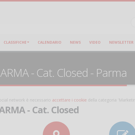
CLASSIFICHE
CALENDARIO
NEWS
VIDEO
NEWSLETTER
RMA - Cat. Closed - Parma
 social network è necessario
accettare i cookie
della categoria 'Marketi
MA - Cat. Closed