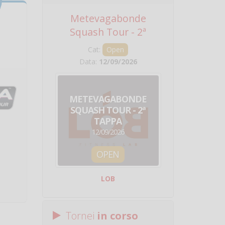
Metevagabonde
Circuito Na
Squash Tour - 2ª
Squadre - 
Tappa
Cat:
Open
Cat:
Squ
Data:
12/09/2026
Data:
19/0
METEVAGABONDE
CIRCU
SQUASH TOUR - 2ª
NAZION
TAPPA
SQUADRE - 
12/09/2026
19/09/
OPEN
SQUA
LOB
Centro Sporti
Tornei
in corso