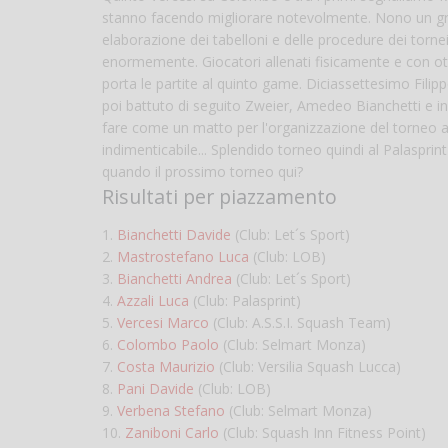
stanno facendo migliorare notevolmente. Nono un gra
elaborazione dei tabelloni e delle procedure dei tornei 
enormemente. Giocatori allenati fisicamente e con ot
porta le partite al quinto game. Diciassettesimo Filip
poi battuto di seguito Zweier, Amedeo Bianchetti e in 
fare come un matto per l'organizzazione del torneo a
indimenticabile... Splendido torneo quindi al Palaspr
quando il prossimo torneo qui?
Risultati per piazzamento
1.
Bianchetti Davide
(Club: Let´s Sport)
2.
Mastrostefano Luca
(Club: LOB)
3.
Bianchetti Andrea
(Club: Let´s Sport)
4.
Azzali Luca
(Club: Palasprint)
5.
Vercesi Marco
(Club: A.S.S.I. Squash Team)
6.
Colombo Paolo
(Club: Selmart Monza)
7.
Costa Maurizio
(Club: Versilia Squash Lucca)
8.
Pani Davide
(Club: LOB)
9.
Verbena Stefano
(Club: Selmart Monza)
10.
Zaniboni Carlo
(Club: Squash Inn Fitness Point)