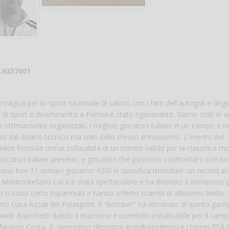
5.6357001
agica per lo sport nazionale (il calcio) con i fatti dell'autogrill e degli
 di sport e divertimento a Parma è stato rigenerante. Siamo stati in u
i ottimamente organizzati, i migliori giocatori italiani in un campo e n
isi dal divario tecnico ma uniti dallo stesso entusiasmo. L'evento del
lice formula ormai collaudata di un torneo valido per la classifica m
i giocatori italiani presenti, e giocatori che possono confrontarsi con lo
 Sono ben 11 ormai i giocatori ASSI in classifica mondiale: un record as
 su Mastrostefano Luca è stata spettacolare e ha divertito il numeroso 
 si sono certo risparmiati e hanno offerto scambi di altissimo livello.
mo Luca Azzali del Palasprint. Il "bomber" ha eliminato al quinto gam
avide Bianchetti dando il massimo e correndo instancabile per il camp
urizio Costa. IL viareggino dimostra grandi progressi e i tornei PSA 