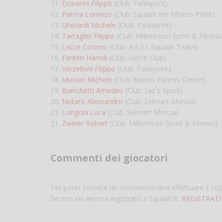
11.
Donarini Filippo
(Club: Palasprint)
12.
Parma Lorenzo
(Club: Squash Inn Fitness Point)
13.
Gherardi Michele
(Club: Palasprint)
14.
Tartaglini Filippo
(Club: Millennium Sport & Fitness
15.
Lecce Cosimo
(Club: A.S.S.I. Squash Team)
16.
Feritim Hamdi
(Club: GetFit Club)
17.
Verzelloni Filippo
(Club: Palasprint)
18.
Musiari Michele
(Club: Nuovo Fitness Center)
19.
Bianchetti Amedeo
(Club: Let´s Sport)
20.
Notaro Alessandro
(Club: Selmart Monza)
21.
Longoni Luca
(Club: Selmart Monza)
21.
Zweier Robert
(Club: Millennium Sport & Fitness)
Commenti dei giocatori
Per poter scrivere un commento devi effettuare il Lo
Se non sei ancora registrato a Squash.it,
REGISTRATI