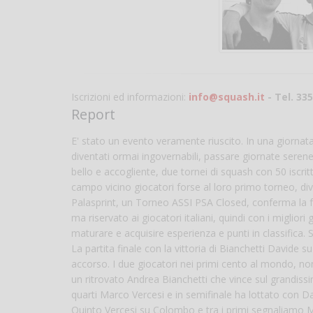
Iscrizioni ed informazioni:
info@squash.it
- Tel. 33
Report
E' stato un evento veramente riuscito. In una giornata tr
diventati ormai ingovernabili, passare giornate serene
bello e accogliente, due tornei di squash con 50 iscritt
campo vicino giocatori forse al loro primo torneo, div
Palasprint, un Torneo ASSI PSA Closed, conferma la fe
ma riservato ai giocatori italiani, quindi con i miglior
maturare e acquisire esperienza e punti in classifica.
La partita finale con la vittoria di Bianchetti Davide
accorso. I due giocatori nei primi cento al mondo, non
un ritrovato Andrea Bianchetti che vince sul grandissi
quarti Marco Vercesi e in semifinale ha lottato con D
Quinto Vercesi su Colombo e tra i primi segnaliamo Ma