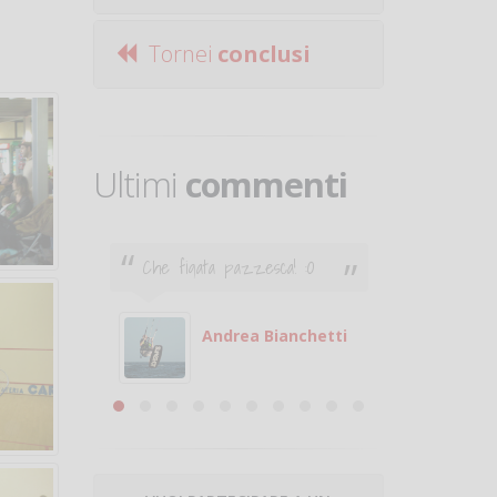
Tornei
conclusi
Ultimi
commenti
 pazzesca! :O
Ciao. Sono a Treviglio da
poco e vorrei tornare a
giocare. Se sei in zona e
puoi giocare fammi sapere.
drea Bianchetti
Michele
Michele Miglionico