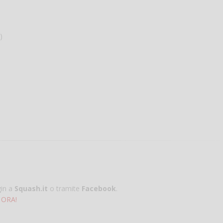
)
gin a
Squash.it
o tramite
Facebook
.
 ORA!