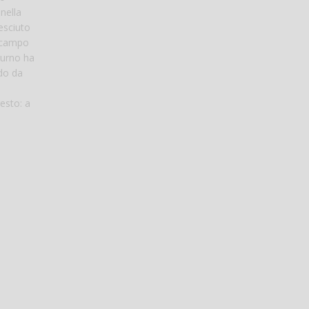
nella
resciuto
n campo
turno ha
ndo da
esto: a