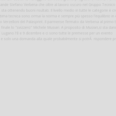
nde Stefano Verbena che oltre al lavoro oscuro nel Gruppo Tecnico 
sta ottenendo buoni risultati. Il livello medio in tutte le categorie è c
tima tecnica sono ormai la norma e sempre più spesso l'equilibrio i
po Verzelloni del Palasprint. Il parmense fermato da Verbena al primo 
finale lo "svizzero" Michele Musiari. A proposito di Musiari,si sta da
 Lugano l'8 e 9 dicembre e ci sono tutte le premesse per un evento
int e solo una domanda alla quale probabilmente si potrÃ rispondere pr