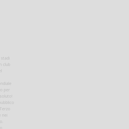
 stadi
n club
el
ondiale
ro per
soluto!
pubblico
 Terzo
e nei
o.
lo