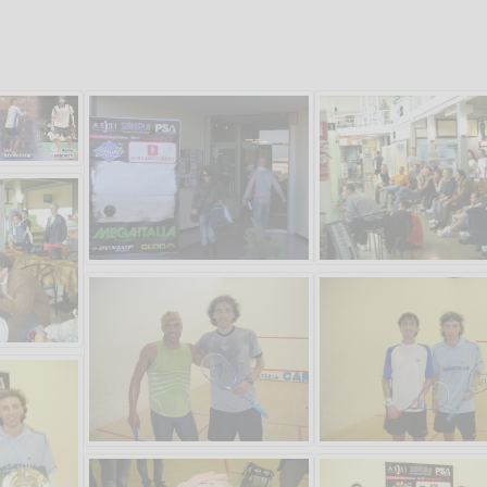
Salve,
Che figata
come fare per prenotare
il campo per giocare con
An
un mio amico?
Devo chiamare il numero
telefonico o si può fare
online?
Grazie