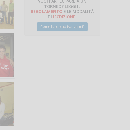
VUOI PARTECIPARE A UN
TORNEO? LEGGI IL
REGOLAMENTO
E LE MODALITÀ
DI
ISCRIZIONE
!
Come faccio ad iscrivermi?