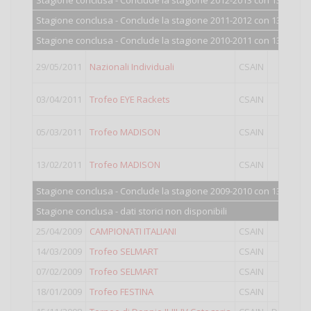
Stagione conclusa - Conclude la stagione 2012-2013 con 1309 punt
Stagione conclusa - Conclude la stagione 2011-2012 con 1327 punt
Stagione conclusa - Conclude la stagione 2010-2011 con 1354 punt
29/05/2011
Nazionali Individuali
CSAIN
II
03/04/2011
Trofeo EYE Rackets
CSAIN
II
05/03/2011
Trofeo MADISON
CSAIN
II
13/02/2011
Trofeo MADISON
CSAIN
II
Stagione conclusa - Conclude la stagione 2009-2010 con 1330 punt
Stagione conclusa - dati storici non disponibili
25/04/2009
CAMPIONATI ITALIANI
CSAIN
II
14/03/2009
Trofeo SELMART
CSAIN
II
07/02/2009
Trofeo SELMART
CSAIN
II
18/01/2009
Trofeo FESTINA
CSAIN
II