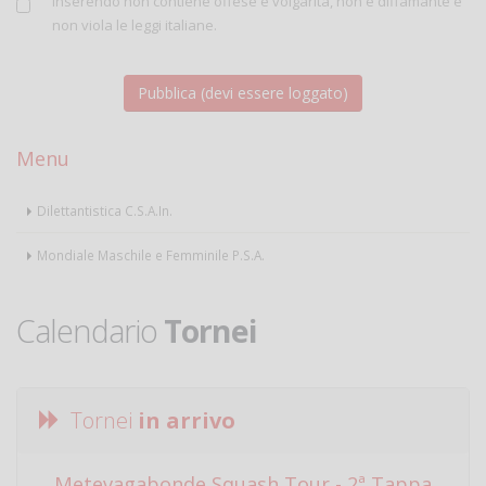
inserendo non contiene offese e volgarità, non è diffamante e
non viola le leggi italiane.
Menu
Dilettantistica C.S.A.In.
Mondiale Maschile e Femminile P.S.A.
Calendario
Tornei
Tornei
in arrivo
Metevagabonde Squash Tour - 2ª Tappa
Ci