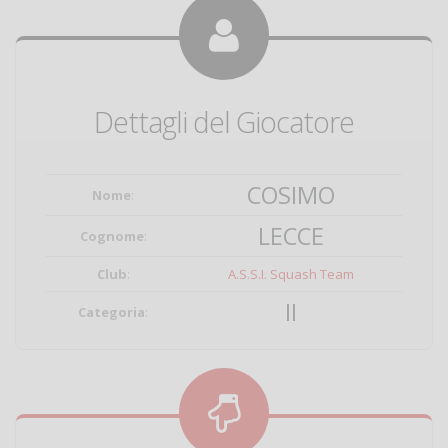
Dettagli del Giocatore
COSIMO
Nome
:
LECCE
Cognome
:
Club
:
A.S.S.I. Squash Team
II
Categoria
: