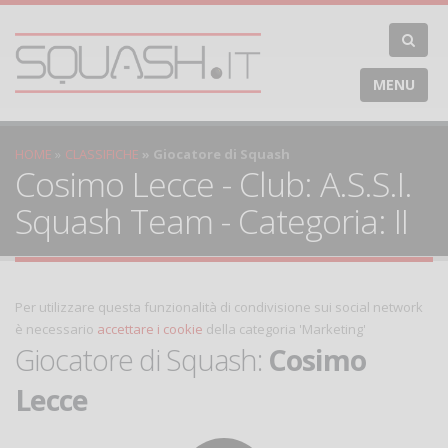
MENU
HOME
CLASSIFICHE
Giocatore di Squash
Cosimo Lecce - Club: A.S.S.I.
Squash Team - Categoria: II
Per utilizzare questa funzionalità di condivisione sui social network
è necessario
accettare i cookie
della categoria 'Marketing'
Giocatore di Squash:
Cosimo
Lecce