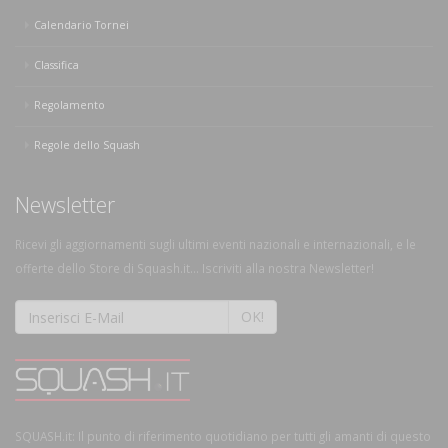
Calendario Tornei
Classifica
Regolamento
Regole dello Squash
Newsletter
Ricevi gli aggiornamenti sugli ultimi eventi nazionali e internazionali, e le
offerte dello Store di Squash.it... Iscriviti alla nostra Newsletter!
OK!
SQUASH.it: Il punto di riferimento quotidiano per tutti gli amanti di questo