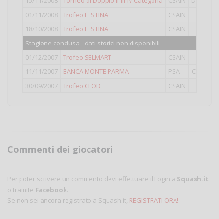
15/11/2008
Torneo di Doppio II-III-IV Categoria
CSAIN
Doppio
01/11/2008
Trofeo FESTINA
CSAIN
II
18/10/2008
Trofeo FESTINA
CSAIN
II
Stagione conclusa - dati storici non disponibili
01/12/2007
Trofeo SELMART
CSAIN
II
11/11/2007
BANCA MONTE PARMA
PSA
Closed
30/09/2007
Trofeo CLOD
CSAIN
II
Commenti dei giocatori
Per poter scrivere un commento devi effettuare il Login a
Squash.it
o tramite
Facebook
.
Se non sei ancora registrato a Squash.it,
REGISTRATI ORA!