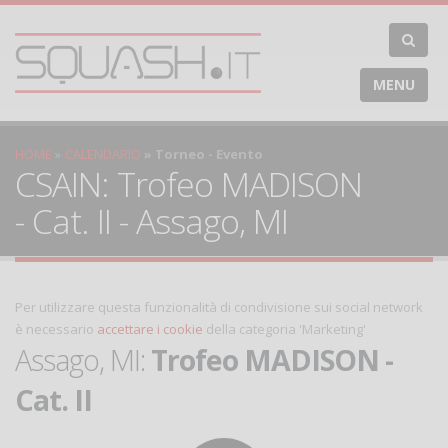
MENU
HOME
CALENDARIO
Torneo - Evento
CSAIN: Trofeo MADISON
- Cat. II - Assago, MI
Per utilizzare questa funzionalità di condivisione sui social network
è necessario
accettare i cookie
della categoria 'Marketing'
Assago, MI:
Trofeo MADISON -
Cat. II