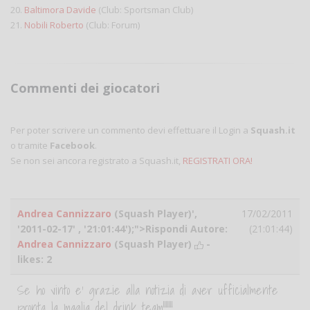
20.
Baltimora Davide
(Club: Sportsman Club)
21.
Nobili Roberto
(Club: Forum)
Commenti dei giocatori
Per poter scrivere un commento devi effettuare il Login a
Squash.it
o tramite
Facebook
.
Se non sei ancora registrato a Squash.it,
REGISTRATI ORA!
Andrea Cannizzaro
(Squash Player)',
17/02/2011
'2011-02-17' , '21:01:44');">Rispondi Autore:
(21:01:44)
Andrea Cannizzaro
(Squash Player)
-
likes:
2
Se ho vinto e' grazie alla notizia di aver ufficialmente
pronta la maglia del drink team!!!!!!!