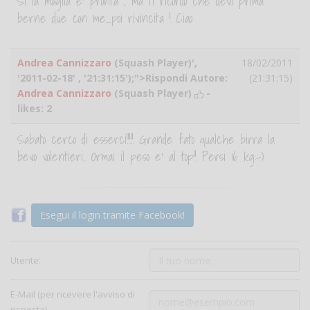
Si la maglia e' pronta , ma ti ricordo che devi prima
berne due con me....poi rivincita ! Ciao
Andrea Cannizzaro
(Squash Player)',
18/02/2011
'2011-02-18' , '21:31:15');">Rispondi Autore:
(21:31:15)
Andrea Cannizzaro
(Squash Player)
-
likes:
2
Sabato cerco di esserci!!!!! Grande fato qualche birra la
bevo volentieri.. Ormai il peso e' al top!! Persi 16 kg:-)
Esegui il login tramite Facebook!
Utente:
E-Mail (per ricevere l'avviso di
risposta)