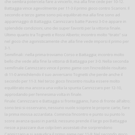
che sembra potercela fare a vincerlo, ma alla fine cede per 10-12.
Battaggia vince agevolmente per 11-3 il primo gioco contro Scarioni. Il
secondo e terzo game sono più equilibrati ma alla fine sono ad
appannaggio di Battaggia. Cannizzaro batte Pavesi 3-0 e appare in
splendide condizioni, uno dei super favoriti per la vittoria finale.
Ultimo quarto tra Tognetti e Rossi Alberto; incontro molto “tirato” sia
nel gioco che agonisticamente che alla fine vede imporsi il primo per
3-1.
Semifinali : nella prima troviamo Corso e Battaggia; incontro molto
bello che vede alla fine la vittoria di Battaggia per 3-0. Nella seconda
semifinale Cannizzaro vince il primo game con l’incredibile risultato
di 11-0 annichilendo il suo avversario Tognetti che perde anche il
secondo per 11-3. Nel terzo gioco l’incontro risulta essere molto
equilibrato ma ancora una volta la spunta Cannizzaro per 12-10,
approdando per l’ennesima volta in finale.
Finale: Cannizzaro e Battaggia si fronteggiano, l’uno di fronte all’altro;
sono tesi si osservano, nessuno vuole scoprire le proprie carte, fare
la prima mossa azzardata. Comincia l’incontro e punto su punto lo
score avanza quasi in parità; nessuno prende il largo poi Battaggia
riesce a piazzare due colpi ben assestati che sorprendono
Cannizzaro e si aggiudica il primo game per 11-8. Nel secondo gioco,