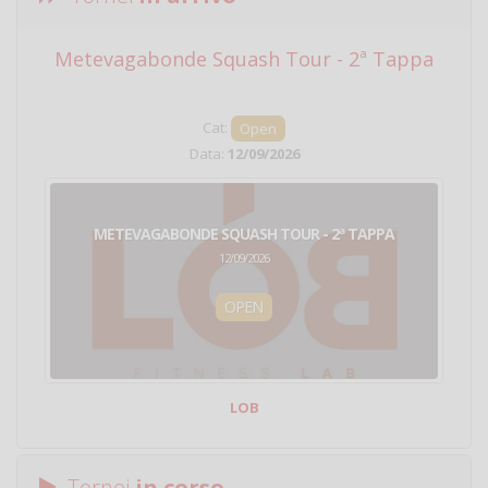
Metevagabonde Squash Tour - 2ª Tappa
Ci
Cat:
Open
Data:
12/09/2026
METEVAGABONDE SQUASH TOUR - 2ª TAPPA
12/09/2026
OPEN
LOB
Tornei
in corso