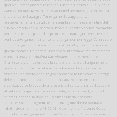
quello più emozionante, regna l’equilibrio e si arriva sul 12-12 dove
Cannizzaro questa volta riesce ad inanellare due colpi consecutivi
che stendono Battaggia. Terzo game; Battaggia ferito
precedentemente è claudicante e sembra non reggere il ritmo del
suo avversario che lo incalza a ritmo elevatissimo e vince facilmente
per 11-5. A questo punto il colpo di scena: Battaggia rientra in campo
per il quarto game, ma non ce la fa, la gamba non regge. Cannizzaro
con un bel gesto lo invita a continuare il duello, non vuole vincere in
questo modo; nulla da fare l’incontro si interrompe impietosamente
e ancora una volta
Andrea Cannizzaro
ne esce trionfatore.
Ora finite le premiazioni cala la sera e le ombre si allungano nella
prateria; Cannizzaro scrollatasi la polvere di dosso estrae dal
taschino una matita e con ghigno sarcastico fa una croce sull’effige
dell’ennesimo suo avversario abbattuto. Poi si accende una
sigaretta, volge lo sguardo ai presenti e li saluta alzando il cappello
al cielo e si dirige dove tramonta il sole, la nel far west, la dove lo
chiama il destino, la dove c’è un’altra taglia da incassare.
Finale 3°: Corso e Tognetti nei primi due game danno spettacolo e
infatti i giochi terminano 11-9 2 12-10 per il primo. Nel terzo Corso
controlla bene il game e s’impone 11-6 vincendo l’incontro e salendo