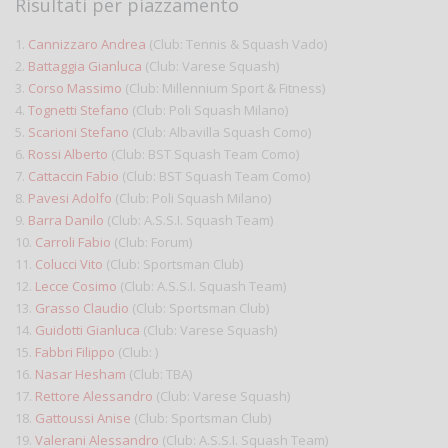
Risultati per piazzamento
1.
Cannizzaro Andrea
(Club: Tennis & Squash Vado)
2.
Battaggia Gianluca
(Club: Varese Squash)
3.
Corso Massimo
(Club: Millennium Sport & Fitness)
4.
Tognetti Stefano
(Club: Poli Squash Milano)
5.
Scarioni Stefano
(Club: Albavilla Squash Como)
6.
Rossi Alberto
(Club: BST Squash Team Como)
7.
Cattaccin Fabio
(Club: BST Squash Team Como)
8.
Pavesi Adolfo
(Club: Poli Squash Milano)
9.
Barra Danilo
(Club: A.S.S.I. Squash Team)
10.
Carroli Fabio
(Club: Forum)
11.
Colucci Vito
(Club: Sportsman Club)
12.
Lecce Cosimo
(Club: A.S.S.I. Squash Team)
13.
Grasso Claudio
(Club: Sportsman Club)
14.
Guidotti Gianluca
(Club: Varese Squash)
15.
Fabbri Filippo
(Club: )
16.
Nasar Hesham
(Club: TBA)
17.
Rettore Alessandro
(Club: Varese Squash)
18.
Gattoussi Anise
(Club: Sportsman Club)
19.
Valerani Alessandro
(Club: A.S.S.I. Squash Team)