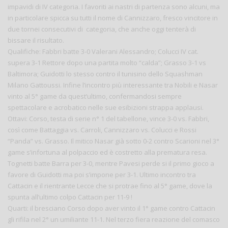
impavidi di IV categoria. I favoriti ai nastri di partenza sono alcuni, ma
in particolare spicca su tutti il nome di Cannizzaro, fresco vincitore in
due tornei consecutivi di categoria, che anche oggi tenterà di
bissare il risultato.
Qualifiche: Fabbri batte 3-0 Valerani Alessandro; Colucci IV cat.
supera 3-1 Rettore dopo una partita molto “calda”; Grasso 3-1 vs
Baltimora; Guidotti lo stesso contro il tunisino dello Squashman
Milano Gattoussi. Infine l’incontro più interessante tra Nobili e Nasar
vinto al 5° game da quest’ultimo, confermandosi sempre
spettacolare e acrobatico nelle sue esibizioni strappa applausi.
Ottavi: Corso, testa di serie n° 1 del tabellone, vince 3-0 vs. Fabbri,
così come Battaggia vs. Carroli, Cannizzaro vs. Colucci e Rossi
“Panda” vs. Grasso. Il mitico Nasar già sotto 0-2 contro Scarioni nel 3°
game s’infortuna al polpaccio ed è costretto alla prematura resa.
Tognetti batte Barra per 3-0, mentre Pavesi perde si il primo gioco a
favore di Guidotti ma poi s’impone per 3-1. Ultimo incontro tra
Cattacin e il rientrante Lecce che si protrae fino al 5° game, dove la
spunta all’ultimo colpo Cattacin per 11-9 !
Quarti: il bresciano Corso dopo aver vinto il 1° game contro Cattacin
gli rifila nel 2° un umiliante 11-1. Nel terzo fiera reazione del comasco