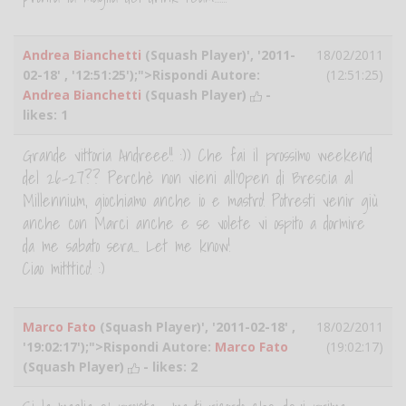
Andrea Bianchetti
(Squash Player)', '2011-
18/02/2011
02-18' , '12:51:25');">Rispondi Autore:
(12:51:25)
Andrea Bianchetti
(Squash Player)
-
likes:
1
Grande vittoria Andreee!! :)) Che fai il prossimo weekend
del 26-27?? Perchè non vieni all'Open di Brescia al
Millennium, giochiamo anche io e mastro! Potresti venir giù
anche con Marci anche e se volete vi ospito a dormire
da me sabato sera... Let me know!
Ciao mitttico! :)
Marco Fato
(Squash Player)', '2011-02-18' ,
18/02/2011
'19:02:17');">Rispondi Autore:
Marco Fato
(19:02:17)
(Squash Player)
- likes:
2