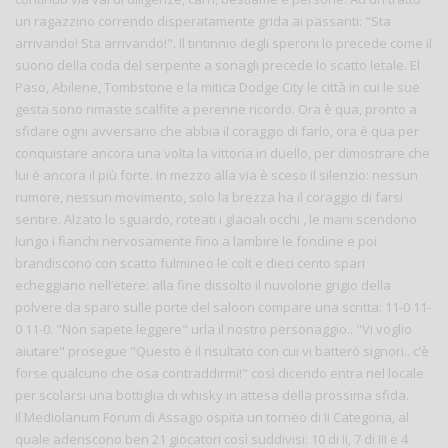
un ragazzino correndo disperatamente grida ai passanti: "Sta
arrivando! Sta arrivando!". Il tintinnio degli speroni lo precede come il
suono della coda del serpente a sonagli precede lo scatto letale. El
Paso, Abilene, Tombstone e la mitica Dodge City le città in cui le sue
gesta sono rimaste scalfite a perenne ricordo. Ora è qua, pronto a
sfidare ogni avversario che abbia il coraggio di farlo, ora è qua per
conquistare ancora una volta la vittoria in duello, per dimostrare che
lui è ancora il più forte. In mezzo alla via è sceso il silenzio: nessun
rumore, nessun movimento, solo la brezza ha il coraggio di farsi
sentire. Alzato lo sguardo, roteati i glaciali occhi , le mani scendono
lungo i fianchi nervosamente fino a lambire le fondine e poi
brandiscono con scatto fulmineo le colt e dieci cento spari
echeggiano nell’etere: alla fine dissolto il nuvolone grigio della
polvere da sparo sulle porte del saloon compare una scritta: 11-0 11-
0 11-0. "Non sapete leggere" urla il nostro personaggio.. "Vi voglio
aiutare" prosegue "Questo è il risultato con cui vi batterò signori.. c’è
forse qualcuno che osa contraddirmi!" così dicendo entra nel locale
per scolarsi una bottiglia di whisky in attesa della prossima sfida.
Il Mediolanum Forum di Assago ospita un torneo di II Categoria, al
quale aderiscono ben 21 giocatori così suddivisi: 10 di II, 7 di III e 4