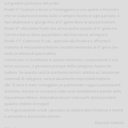
sul gradino più basso del podio.
Finale 5°: Scarioni e Rossi si fronteggiano a viso aperto e l’incontro
che ne scaturisce è molto bello e sempre incerto in ogni parziale. A
fasi altalenanti si giunge fino al 5° game dove la spunta Scarioni.
Finale 9°: altra bella finale che arriva anche questa al 5° game tra
Carroli e Barra, dove quest’ultimo alla fine riesce ad imporsi.
Finale 17°: Gattoussi, IV cat., approda alla finalina e affronta il
mancino di Alessandria Rettore; incontro terminato al 4° gioco che
vede la vittoria di quest’ultimo.
Cannizzaro si riconferma in questo momento, conquistando il suo
terzo successo, il giocatore principe della categoria, l’uomo da
battere. Se questa sarà la sua forma tecnico atletica ai Campionati
nazionali di categoria, sarà praticamente impossibile batterlo.
Alle 15 circa è stato sorteggiato un pail tra tutti i ragazzi partecipanti
al torneo, che per la cronaca è stato vinto da Baltimora Davide dello
Squashman Milano. Naturalmente per indossarlo dovrà perdere
qualche chiletto di troppo!
Un ringraziamento a tutti i giocatori, ai collaboratori Federica e Hamdi
e arrivederci al prossimo torneo.
Maurizio Valerani