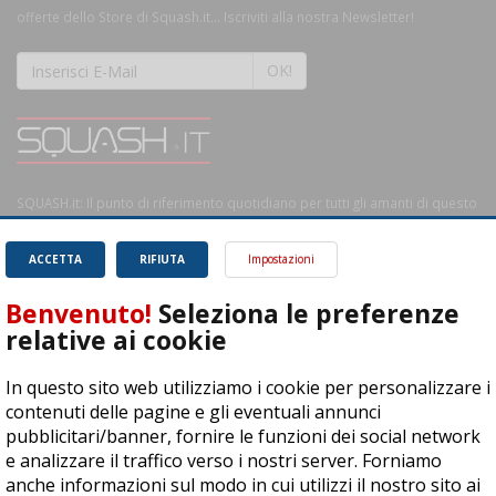
offerte dello Store di Squash.it... Iscriviti alla nostra Newsletter!
OK!
SQUASH.it: Il punto di riferimento quotidiano per tutti gli amanti di questo
magnifico sport.
Leggi
ACCETTA
RIFIUTA
Impostazioni
Benvenuto!
Seleziona le preferenze
relative ai cookie
ASD Let's Sport - Via T. Olivelli 3, 25014 Castenedolo (BS) - P. Iva:
In questo sito web utilizziamo i cookie per personalizzare i
04278030988
contenuti delle pagine e gli eventuali annunci
© Copyright 2015 | All Rights Reserved - Powered by
DynDevice
pubblicitari/banner, fornire le funzioni dei social network
e analizzare il traffico verso i nostri server. Forniamo
Privacy Policy
Cookie Policy
Accessibilità
Sitemap
anche informazioni sul modo in cui utilizzi il nostro sito ai