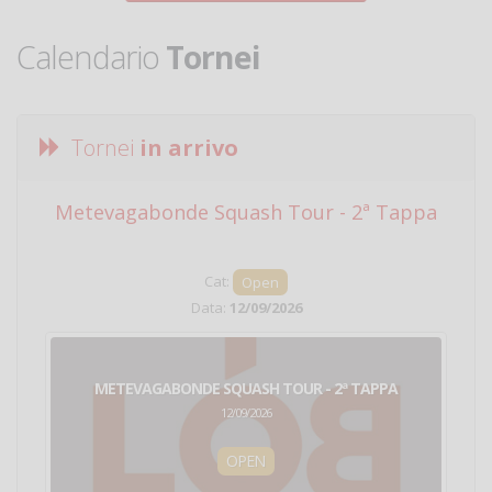
Calendario
Tornei
Tornei
in arrivo
Metevagabonde Squash Tour - 2ª Tappa
Ci
Cat:
Open
Data:
12/09/2026
METEVAGABONDE SQUASH TOUR - 2ª TAPPA
12/09/2026
OPEN