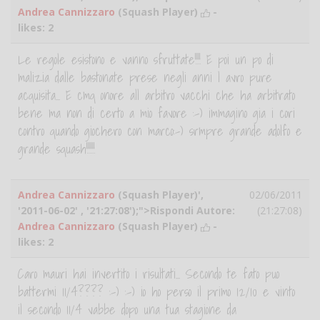
Andrea Cannizzaro
(Squash Player)
-
likes:
2
Le regole esistono e vanno sfruttate!!!! E poi un po di
malizia dalle bastonate prese negli anni l avro pure
acquisita... E cmq onore all arbitro vacchi che ha arbitrato
bene ma non di certo a mio favore :-) immagino gia i cori
contro quando giochero con marco:-) srmpre grande adolfo e
grande squash!!!!!!
Andrea Cannizzaro
(Squash Player)',
02/06/2011
'2011-06-02' , '21:27:08');">Rispondi Autore:
(21:27:08)
Andrea Cannizzaro
(Squash Player)
-
likes:
2
Caro mauri hai invertito i risultati... Secondo te fato puo
battermi 11/4???? :-) :-) io ho perso il primo 12/10 e vinto
il secondo 11/4 vabbe dopo una tua stagione da