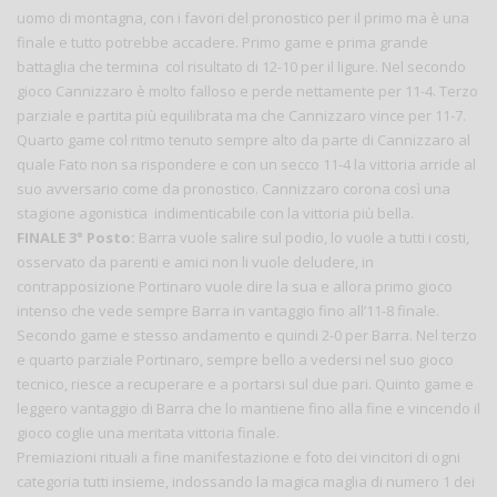
uomo di montagna, con i favori del pronostico per il primo ma è una
finale e tutto potrebbe accadere. Primo game e prima grande
battaglia che termina col risultato di 12-10 per il ligure. Nel secondo
gioco Cannizzaro è molto falloso e perde nettamente per 11-4. Terzo
parziale e partita più equilibrata ma che Cannizzaro vince per 11-7.
Quarto game col ritmo tenuto sempre alto da parte di Cannizzaro al
quale Fato non sa rispondere e con un secco 11-4 la vittoria arride al
suo avversario come da pronostico. Cannizzaro corona così una
stagione agonistica indimenticabile con la vittoria più bella.
FINALE 3° Posto:
Barra vuole salire sul podio, lo vuole a tutti i costi,
osservato da parenti e amici non li vuole deludere, in
contrapposizione Portinaro vuole dire la sua e allora primo gioco
intenso che vede sempre Barra in vantaggio fino all’11-8 finale.
Secondo game e stesso andamento e quindi 2-0 per Barra. Nel terzo
e quarto parziale Portinaro, sempre bello a vedersi nel suo gioco
tecnico, riesce a recuperare e a portarsi sul due pari. Quinto game e
leggero vantaggio di Barra che lo mantiene fino alla fine e vincendo il
gioco coglie una meritata vittoria finale.
Premiazioni rituali a fine manifestazione e foto dei vincitori di ogni
categoria tutti insieme, indossando la magica maglia di numero 1 dei