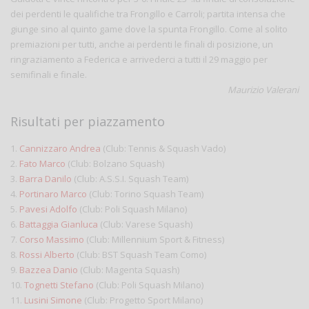
dei perdenti le qualifiche tra Frongillo e Carroli; partita intensa che
giunge sino al quinto game dove la spunta Frongillo. Come al solito
premiazioni per tutti, anche ai perdenti le finali di posizione, un
ringraziamento a Federica e arrivederci a tutti il 29 maggio per
semifinali e finale.
Maurizio Valerani
Risultati per piazzamento
1.
Cannizzaro Andrea
(Club: Tennis & Squash Vado)
2.
Fato Marco
(Club: Bolzano Squash)
3.
Barra Danilo
(Club: A.S.S.I. Squash Team)
4.
Portinaro Marco
(Club: Torino Squash Team)
5.
Pavesi Adolfo
(Club: Poli Squash Milano)
6.
Battaggia Gianluca
(Club: Varese Squash)
7.
Corso Massimo
(Club: Millennium Sport & Fitness)
8.
Rossi Alberto
(Club: BST Squash Team Como)
9.
Bazzea Danio
(Club: Magenta Squash)
10.
Tognetti Stefano
(Club: Poli Squash Milano)
11.
Lusini Simone
(Club: Progetto Sport Milano)