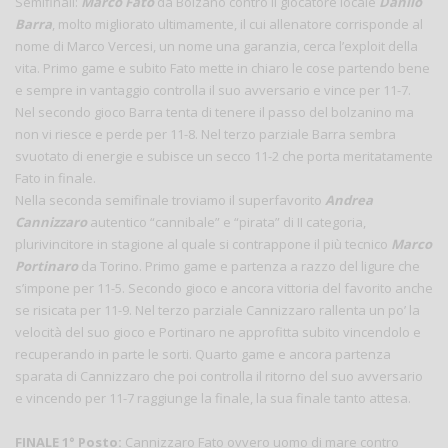
Semifinali:
Marco Fato
da Bolzano contro il giocatore locale
Danilo
Barra
, molto migliorato ultimamente, il cui allenatore corrisponde al
nome di Marco Vercesi, un nome una garanzia, cerca l’exploit della
vita. Primo game e subito Fato mette in chiaro le cose partendo bene
e sempre in vantaggio controlla il suo avversario e vince per 11-7.
Nel secondo gioco Barra tenta di tenere il passo del bolzanino ma
non vi riesce e perde per 11-8. Nel terzo parziale Barra sembra
svuotato di energie e subisce un secco 11-2 che porta meritatamente
Fato in finale.
Nella seconda semifinale troviamo il superfavorito
Andrea
Cannizzaro
autentico “cannibale” e “pirata” di II categoria,
plurivincitore in stagione al quale si contrappone il più tecnico
Marco
Portinaro
da Torino. Primo game e partenza a razzo del ligure che
s’impone per 11-5. Secondo gioco e ancora vittoria del favorito anche
se risicata per 11-9. Nel terzo parziale Cannizzaro rallenta un po’ la
velocità del suo gioco e Portinaro ne approfitta subito vincendolo e
recuperando in parte le sorti. Quarto game e ancora partenza
sparata di Cannizzaro che poi controlla il ritorno del suo avversario
e vincendo per 11-7 raggiunge la finale, la sua finale tanto attesa.
FINALE 1° Posto:
Cannizzaro Fato ovvero uomo di mare contro