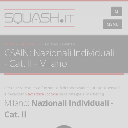
MENU
HOME
CALENDARIO
Torneo - Evento
CSAIN: Nazionali Individuali
- Cat. II - Milano
Per utilizzare questa funzionalità di condivisione sui social network
è necessario
accettare i cookie
della categoria 'Marketing'
Milano:
Nazionali Individuali -
Cat. II