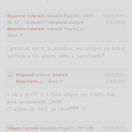
Maurizio Valerani
(Squash Player)', '2011-
12/05/2011
05-12' , '14:24:03');">Rispondi Autore:
(14:24:03)
Maurizio Valerani
(Squash Player)
-
likes:
2
Cannizzaro non te la prendere, per rendere più bello lo
spettacolo si tifa sempre contro il "superfavorito"!!!
Rispondi
Autore:
Andrea
12/05/2011
Bianchetti
- likes:
3
(14:29:36)
E chi lo dice?!? :)) Io tiferò sempre per il mitico Bove,
ormai soprannominato CANNA!
Ci vediamo alle finali, vai CANNA!!!!!!!!!!!!!! :D
Filippo Cazzola
(Squash Player)', '2011-05-
12/05/2011