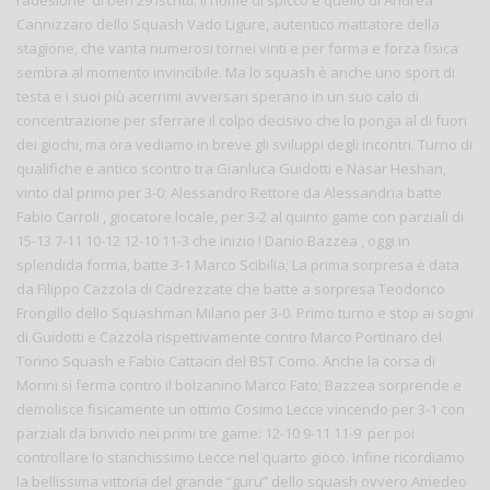
l’adesione di ben 29 iscritti. Il nome di spicco è quello di Andrea
Cannizzaro dello Squash Vado Ligure, autentico mattatore della
stagione, che vanta numerosi tornei vinti e per forma e forza fisica
sembra al momento invincibile. Ma lo squash è anche uno sport di
testa e i suoi più acerrimi avversari sperano in un suo calo di
concentrazione per sferrare il colpo decisivo che lo ponga al di fuori
dei giochi, ma ora vediamo in breve gli sviluppi degli incontri. Turno di
qualifiche e antico scontro tra Gianluca Guidotti e Nasar Heshan,
vinto dal primo per 3-0; Alessandro Rettore da Alessandria batte
Fabio Carroli , giocatore locale, per 3-2 al quinto game con parziali di
15-13 7-11 10-12 12-10 11-3 che inizio ! Danio Bazzea , oggi in
splendida forma, batte 3-1 Marco Scibilia; La prima sorpresa è data
da Filippo Cazzola di Cadrezzate che batte a sorpresa Teodorico
Frongillo dello Squashman Milano per 3-0. Primo turno e stop ai sogni
di Guidotti e Cazzola rispettivamente contro Marco Portinaro del
Torino Squash e Fabio Cattacin del BST Como. Anche la corsa di
Morini si ferma contro il bolzanino Marco Fato; Bazzea sorprende e
demolisce fisicamente un ottimo Cosimo Lecce vincendo per 3-1 con
parziali da brivido nei primi tre game: 12-10 9-11 11-9 per poi
controllare lo stanchissimo Lecce nel quarto gioco. Infine ricordiamo
la bellissima vittoria del grande “guru” dello squash ovvero Amedeo