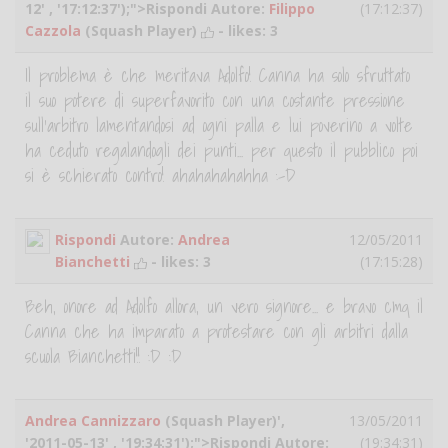
12' , '17:12:37');">Rispondi Autore:
Filippo
(17:12:37)
Cazzola
(Squash Player)
- likes:
3
Il problema è che meritava Adolfo! Canna ha solo sfruttato
il suo potere di superfavorito con una costante pressione
sull'arbitro lamentandosi ad ogni palla e lui poverino a volte
ha ceduto regalandogli dei punti... per questo il pubblico poi
si è schierato contro! ahahahahahha :-D
Rispondi
Autore:
Andrea
12/05/2011
Bianchetti
- likes:
3
(17:15:28)
Beh, onore ad Adolfo allora, un vero signore... e bravo cmq il
Canna che ha imparato a protestare con gli arbitri dalla
scuola Bianchetti!! :D :D
Andrea Cannizzaro
(Squash Player)',
13/05/2011
'2011-05-13' , '19:34:31');">Rispondi Autore:
(19:34:31)