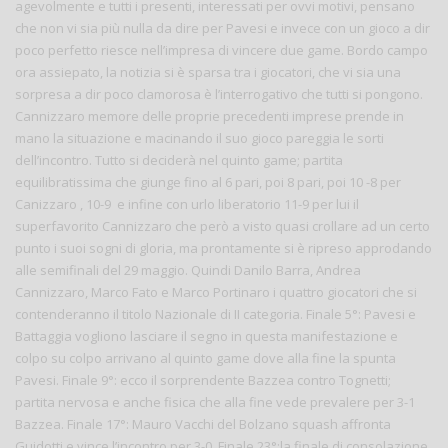
agevolmente e tutti i presenti, interessati per ovvi motivi, pensano
che non vi sia più nulla da dire per Pavesi e invece con un gioco a dir
poco perfetto riesce nell’impresa di vincere due game. Bordo campo
ora assiepato, la notizia si è sparsa tra i giocatori, che vi sia una
sorpresa a dir poco clamorosa è l’interrogativo che tutti si pongono.
Cannizzaro memore delle proprie precedenti imprese prende in
mano la situazione e macinando il suo gioco pareggia le sorti
dell’incontro. Tutto si deciderà nel quinto game; partita
equilibratissima che giunge fino al 6 pari, poi 8 pari, poi 10 -8 per
Canizzaro , 10-9 e infine con urlo liberatorio 11-9 per lui il
superfavorito Cannizzaro che però a visto quasi crollare ad un certo
punto i suoi sogni di gloria, ma prontamente si è ripreso approdando
alle semifinali del 29 maggio. Quindi Danilo Barra, Andrea
Cannizzaro, Marco Fato e Marco Portinaro i quattro giocatori che si
contenderanno il titolo Nazionale di II categoria. Finale 5°: Pavesi e
Battaggia vogliono lasciare il segno in questa manifestazione e
colpo su colpo arrivano al quinto game dove alla fine la spunta
Pavesi. Finale 9°: ecco il sorprendente Bazzea contro Tognetti;
partita nervosa e anche fisica che alla fine vede prevalere per 3-1
Bazzea. Finale 17°: Mauro Vacchi del Bolzano squash affronta
Guidotti e vince l’incontro per 3-0. Finale 23°:la finale di consolazione