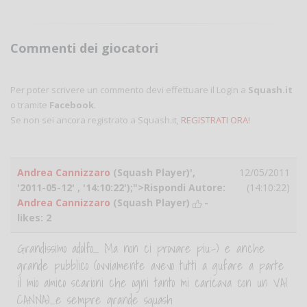
Commenti dei giocatori
Per poter scrivere un commento devi effettuare il Login a
Squash.it
o tramite
Facebook
.
Se non sei ancora registrato a Squash.it,
REGISTRATI ORA!
Andrea Cannizzaro
(Squash Player)',
12/05/2011
'2011-05-12' , '14:10:22');">Rispondi Autore:
(14:10:22)
Andrea Cannizzaro
(Squash Player)
-
likes:
2
Grandissimo adolfo.... Ma non ci provare piu:-) e anche
grande pubblico (ovviamente avevo tutti a gufare a parte
il mio amico scarioni che ogni tanto mi caricava con un VAI
CANNA)....e sempre grande squash