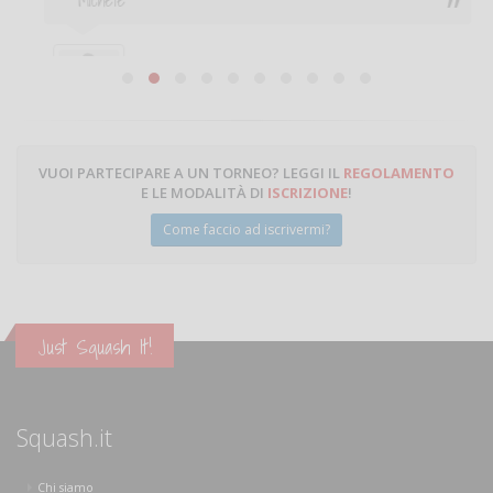
Michele
Michele Miglionico
VUOI PARTECIPARE A UN TORNEO? LEGGI IL
REGOLAMENTO
E LE MODALITÀ DI
ISCRIZIONE
!
Come faccio ad iscrivermi?
Just Squash It!
Squash.it
Chi siamo