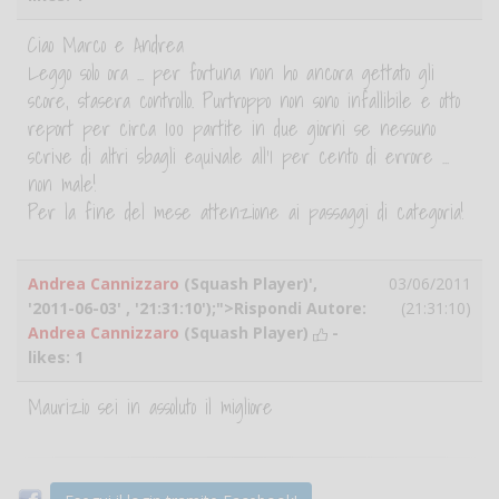
Ciao Marco e Andrea
Leggo solo ora ... per fortuna non ho ancora gettato gli
score, stasera controllo. Purtroppo non sono infallibile e otto
report per circa 100 partite in due giorni se nessuno
scrive di altri sbagli equivale all'1 per cento di errore ...
non male!
Per la fine del mese attenzione ai passaggi di categoria!
Andrea Cannizzaro
(Squash Player)',
03/06/2011
'2011-06-03' , '21:31:10');">Rispondi Autore:
(21:31:10)
Andrea Cannizzaro
(Squash Player)
-
likes:
1
Maurizio sei in assoluto il migliore