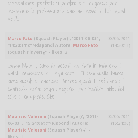
commentatore perfetto ti perdono e ti ringrazio per l
impegno e la professionalita che hai messo in tutti questi
mesi!!!!
Marco Fato
(Squash Player)', '2011-06-03' ,
03/06/2011
'14:30:11');">Rispondi Autore:
Marco Fato
(14:30:11)
(Squash Player)
- likes:
2
...bravo Mauri , come da accordi hai fatto in modo che il
match sembrasse piu' equilibrato . Ti devo quella famosa
birra quando ci rivediamo ....Andrea quando ti definiscono il
cannibale hanno proprio ragione ...ps : mandami video del
colpo di collo-piede. Ciao
Maurizio Valerani
(Squash Player)', '2011-
03/06/2011
06-03' , '15:24:06');">Rispondi Autore:
(15:24:06)
Maurizio Valerani
(Squash Player)
-
likes:
1