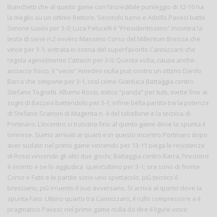
Bianchetti che al quinto game con l’incredibile punteggio di 12-10 ha
la meglio su un ottimo Rettore. Secondo turno e Adolfo Pavesi batte
Simone Lusini per 3-0; Luca Pelucelli il “Presidentissimo” incontra la
testa di serie n.2 ovvero Massimo Corso del Millenium Brescia che
vince per 3-1; entrata in scena del superfavorito Cannizzaro che
regola agevolmente Cattacin per 3-0. Questa volta, causa anche
acciacco fisico, il “vecio” Amedeo nulla può contro un ottimo Danilo
Barra che simpone per 3-1, così come Gianluca Battaggia contro
Stefano Tognetti. Alberto Rossi, mitico “panda” per tutti, mette fine ai
sogni di Bazzea battendolo per 3-1; infine bella partita tra la potenza
di Stefano Scarioni di Magenta n. 4 del tabellone e la tecnica di
Portinaro. L’incontro si trascina fino al quinto game dove la spunta il
torinese. Siamo arrivati ai quarti e in questo incontro Portinaro dopo
aver sudato nel primo game vincendo per 13-11 piega le resistenze
di Rossi vincendo gli altri due giochi; Battaggia contro Barra, l’incontro
è incerto e se lo aggiudica quest’ultimo per 3-1; ora sono di fronte
Corso e Fato e le partite sono uno spettacolo, più tecnico il
bresciano, più irruento il suo avversario. Si arriva al quinto dove la
spunta Fato. Ultimo quarto tra Cannizzaro, il rullo compressore e il
pragmatico Pavesi; nel primo game nulla da dire il ligure vince