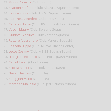
12.
Morini Roberto
(Club: Forum)
13.
Scarioni Stefano
(Club: Albavilla Squash Como)
14.
Pelucelli Luca
(Club: A.S.S.I. Squash Team)
15.
Bianchetti Amedeo
(Club: Let´s Sport)
16.
Cattaccin Fabio
(Club: BST Squash Team Como)
17.
Vacchi Mauro
(Club: Bolzano Squash)
18.
Guidotti Gianluca
(Club: Varese Squash)
19.
Rettore Alessandro
(Club: Varese Squash)
20.
Cazzola Filippo
(Club: Nuovo Fitness Center)
21.
Lecce Cosimo
(Club: A.S.S.I. Squash Team)
23.
Frongillo Teodorico
(Club: Poli Squash Milano)
24.
Carroli Fabio
(Club: Forum)
25.
Scibilia Marco
(Club: Bolzano Squash)
26.
Nasar Hesham
(Club: TBA)
27.
Spaggiari Mario
(Club: TBA)
28.
Morabito Maurizio
(Club: Jedi Squash Milano)