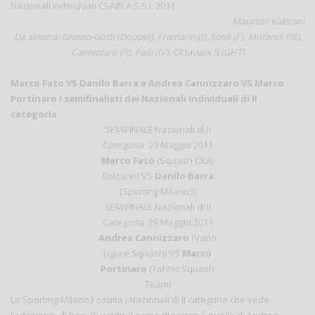
Nazionali Individuali CSAIN A.S.S.I. 2011.
Maurizio Valerani
Da sinistra: Grasso-Gotti (Doppio), Framarin (I), Soldi (F), Morandi (III),
Cannizzaro (II), Fadi (IV), Ottaviani (LIGHT)
Marco Fato VS Danilo Barra e Andrea Cannizzaro VS Marco
Portinaro I semifinalisti dei Nazionali Individuali di II
categoria
SEMIFINALE Nazionali di II
Categoria: 29 Maggio 2011
Marco Fato
(Squash Club
Bolzano) VS
Danilo Barra
(Sporting Milano3)
SEMIFINALE Nazionali di II
Categoria: 29 Maggio 2011
Andrea Cannizzaro
(Vado
Ligure Squash) VS
Marco
Portinaro
(Torino Squash
Team)
Lo Sporting Milano3 ospita i Nazionali di II categoria che vede