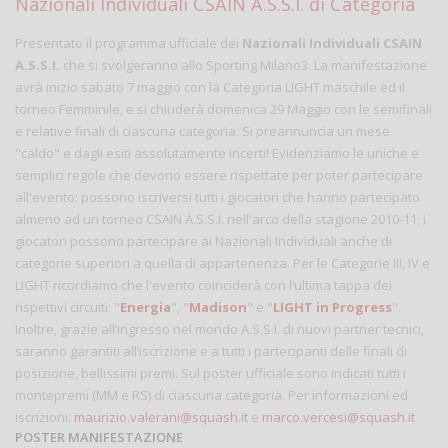
Nazionali Individuali CSAIN A.S.S.I. di Categoria
Presentato il programma ufficiale dei
Nazionali Individuali CSAIN
A.S.S.I.
che si svolgeranno allo Sporting Milano3. La manifestazione
avrà inizio sabato 7 maggio con la Categoria LIGHT maschile ed il
torneo Femminile, e si chiuderà domenica 29 Maggio con le semifinali
e relative finali di ciascuna categoria. Si preannuncia un mese
"caldo" e dagli esiti assolutamente incerti! Evidenziamo le uniche e
semplici regole che devono essere rispettate per poter partecipare
all'evento: possono iscriversi tutti i giocatori che hanno partecipato
almeno ad un torneo CSAIN A.S.S.I. nell'arco della stagione 2010-11; i
giocatori possono partecipare ai Nazionali Individuali anche di
categorie superiori a quella di appartenenza. Per le Categorie III, IV e
LIGHT ricordiamo che l'evento coinciderà con l’ultima tappa dei
rispettivi circuiti: "
Energia
", "
Madison
" e "
LIGHT in Progress
".
Inoltre, grazie all’ingresso nel mondo A.S.S.I. di nuovi partner tecnici,
saranno garantiti all’iscrizione e a tutti i partecipanti delle finali di
posizione, bellissimi premi. Sul poster ufficiale sono indicati tutti i
montepremi (MM e RS) di ciascuna categoria. Per informazioni ed
iscrizioni:
maurizio.valerani@squash.it
e
marco.vercesi@squash.it
POSTER MANIFESTAZIONE