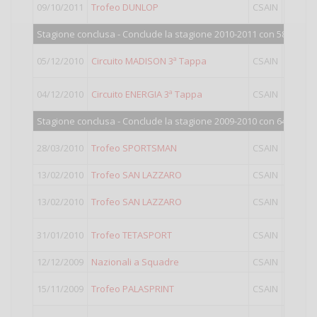
09/10/2011
Trofeo DUNLOP
CSAIN
IV
Stagione conclusa - Conclude la stagione 2010-2011 con 583 punti
05/12/2010
Circuito MADISON 3ª Tappa
CSAIN
IV
04/12/2010
Circuito ENERGIA 3ª Tappa
CSAIN
III
Stagione conclusa - Conclude la stagione 2009-2010 con 648 punti
28/03/2010
Trofeo SPORTSMAN
CSAIN
III
13/02/2010
Trofeo SAN LAZZARO
CSAIN
I
13/02/2010
Trofeo SAN LAZZARO
CSAIN
IV
31/01/2010
Trofeo TETASPORT
CSAIN
IV
12/12/2009
Nazionali a Squadre
CSAIN
III
15/11/2009
Trofeo PALASPRINT
CSAIN
IV