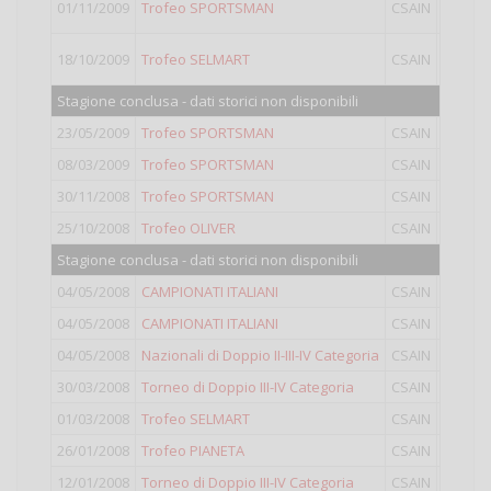
01/11/2009
Trofeo SPORTSMAN
CSAIN
IV
18/10/2009
Trofeo SELMART
CSAIN
IV
Stagione conclusa - dati storici non disponibili
23/05/2009
Trofeo SPORTSMAN
CSAIN
II
08/03/2009
Trofeo SPORTSMAN
CSAIN
IV
30/11/2008
Trofeo SPORTSMAN
CSAIN
III
25/10/2008
Trofeo OLIVER
CSAIN
IV
Stagione conclusa - dati storici non disponibili
04/05/2008
CAMPIONATI ITALIANI
CSAIN
III
04/05/2008
CAMPIONATI ITALIANI
CSAIN
IV
04/05/2008
Nazionali di Doppio II-III-IV Categoria
CSAIN
Doppio
30/03/2008
Torneo di Doppio III-IV Categoria
CSAIN
Doppio
01/03/2008
Trofeo SELMART
CSAIN
III
26/01/2008
Trofeo PIANETA
CSAIN
IV
12/01/2008
Torneo di Doppio III-IV Categoria
CSAIN
Doppio