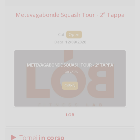
Metevagabonde Squash Tour - 2ª Tappa
Ci
Cat:
Open
Data:
12/09/2026
METEVAGABONDE SQUASH TOUR - 2ª TAPPA
12/09/2026
OPEN
LOB
Tornei
in corso