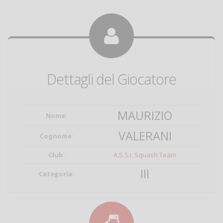
Dettagli del Giocatore
MAURIZIO
Nome
:
VALERANI
Cognome
:
Club
:
A.S.S.I. Squash Team
III
Categoria
: