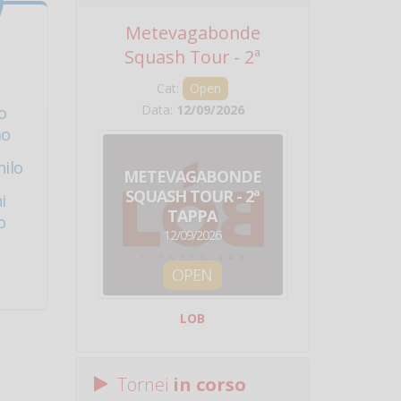
Metevagabonde
Circuito Na
Squash Tour - 2ª
Squadre - 
Tappa
Cat:
Open
Cat:
Squ
Data:
12/09/2026
Data:
19/0
o
mo
ilo
METEVAGABONDE
CIRCU
SQUASH TOUR - 2ª
NAZION
i
TAPPA
SQUADRE - 
o
12/09/2026
19/09/
OPEN
SQUA
LOB
Centro Sporti
Tornei
in corso