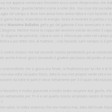
ntesa; ma appena cominciato l’incontro ecco come d’improvviso che Bal
ra si ferma guarda l’arbitro come a voler dire ma cosa stà succede
taglia nel campo e dove non arriva l’uno arriva l’altra e così facendo B
o game Barra, ricaricatosi di energie, tenta di rientrare in partita e si 
elice
Massimo Ballabio
getta giù dal galeone il suo avversario e vin
ategoria. Mentre riceve la coppa del vincitore estrae da sotto il capp
 lo stupore dei presenti, s’alza in volo e sfreccia più volte nel campo 
estra e poi dritto fino al mattino! ...così facendo sarò sempre io il pr
-3 contro Grasso che nel secondo resiste perdendolo poi ai consecuti
 anche il terzo gioco lasciando il gradino più basso del podio al su
sorprendente che si gioca una finale, la finalissima per lui che è di IV
cora una volta sul piano fisico, data la sua non proprio verde età e in
uovere da tutte le parti e vince nettamente per 3-0 quasi ridicolizzan
a e l’incontro è molto piacevole e molto tirato nei primi due giochi, che
nce nettamente per 11-4 e nel quarto resiste al tentato rientro di Nobil
-1.
ei valori, la solita sorpresa che non manca mai, data dal locale Nasa