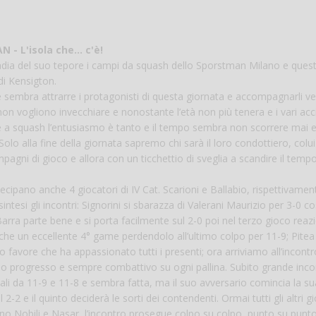
Vanessa Ca
- L'isola che... c'è!
rradia del suo tepore i campi da squash dello Sporstman Milano e questi
 di Kensigton.
he sembra attrarre i protagonisti di questa giornata e accompagnarli ve
non vogliono invecchiare e nonostante l’età non più tenera e i vari acc
are a squash l’entusiasmo è tanto e il tempo sembra non scorrere mai 
lo alla fine della giornata sapremo chi sarà il loro condottiero, colu
agni di gioco e allora con un ticchettio di sveglia a scandire il tempo
ecipano anche 4 giocatori di IV Cat. Scarioni e Ballabio, rispettivamen
sintesi gli incontri: Signorini si sbarazza di Valerani Maurizio per 3-0 
arra parte bene e si porta facilmente sul 2-0 poi nel terzo gioco reaz
che un eccellente 4° game perdendolo all’ultimo colpo per 11-9; Pitea
favore che ha appassionato tutti i presenti; ora arriviamo all’incontr
uo progresso e sempre combattivo su ogni pallina. Subito grande inco
ali da 11-9 e 11-8 e sembra fatta, ma il suo avversario comincia la su
-2 e il quinto deciderà le sorti dei contendenti. Ormai tutti gli altri g
no Nobili e Nasar, l’incontro prosegue colpo su colpo, punto su punto