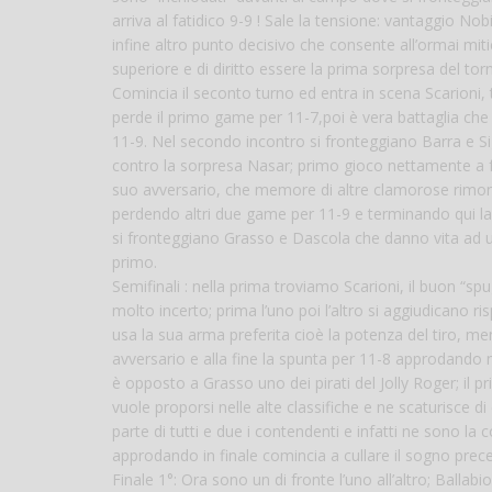
arriva al fatidico 9-9 ! Sale la tensione: vantaggio No
infine altro punto decisivo che consente all’ormai miti
superiore e di diritto essere la prima sorpresa del tor
Comincia il seconto turno ed entra in scena Scarioni, t
perde il primo game per 11-7,poi è vera battaglia che 
11-9. Nel secondo incontro si fronteggiano Barra e Si
contro la sorpresa Nasar; primo gioco nettamente a fa
suo avversario, che memore di altre clamorose rimonte,
perdendo altri due game per 11-9 e terminando qui la
si fronteggiano Grasso e Dascola che danno vita ad u
primo.
Semifinali : nella prima troviamo Scarioni, il buon “s
molto incerto; prima l’uno poi l’altro si aggiudicano r
usa la sua arma preferita cioè la potenza del tiro, me
avversario e alla fine la spunta per 11-8 approdando 
è opposto a Grasso uno dei pirati del Jolly Roger; il 
vuole proporsi nelle alte classifiche e ne scaturisce
parte di tutti e due i contendenti e infatti ne sono la 
approdando in finale comincia a cullare il sogno pr
Finale 1°: Ora sono un di fronte l’uno all’altro; Ballabi