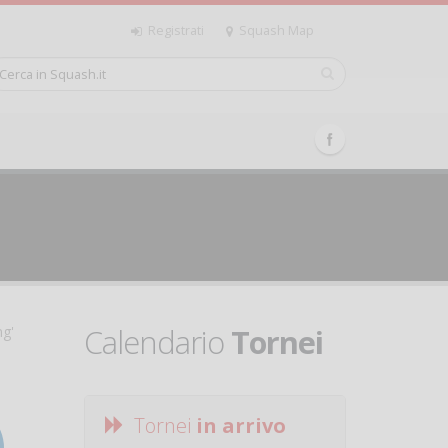
Registrati
Squash Map
Calendario
Tornei
ng'
Tornei
in arrivo