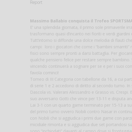
Report
Massimo Ballabio conquista il Trofeo SPORTSMAN 
E’ una splendida giornata, il primo sole primaverile i
trasformano quasi d’incanto nei fioriti e verdi giardini
Tutt’intorno si diffonde una dolce melodia di flauti c
campi: loro i giocatori che come i “bambini smarriti” 
fisici sono sempre pronti a darsi battaglia. Per gioc
qualche pensiero felice per restare sempre bambino. So
vincendo continuerà a sognare per se e per i suoi comp
favola cominci!
Torneo di III Categoria con tabellone da 16, a cui part
di serie 1 e 2 accedono di diritto al secondo turno. In 
Dascola vs. Valerani Alessandro e Grasso vs. Crespi. B
suo avversario Gotti che vince per 13-11 e disputa an
Lai 3-1 con un quarto game terminato per 15-13 a suo 
del primo turno ovvero Nobili contro Nasar in contin
con Nobili che si aggiudica i primi due game con parzi
micidiale rimonta e si aggiudica due set portandosi sul 2
sono “inchiodati” davanti al campo dove si fronteggia