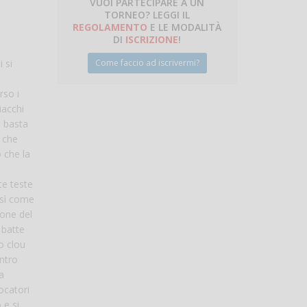
VUOI PARTECIPARE A UN
TORNEO? LEGGI IL
talano
REGOLAMENTO
E LE MODALITÀ
DI
ISCRIZIONE
!
Come faccio ad iscrivermi?
 si
rso i
iacchi
e basta
i che
 che la
te teste
così come
ione del
 batte
o clou
ntro
a
iocatori
 e si