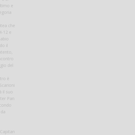
ultimo e
tegoria
itea che
14-12 e
labio
do il
ntento,
ncontro
gio del
tro è
Scarioni
 il suo
eter Pan
econdo
 da
e Capitan