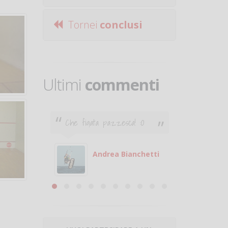
Tornei
conclusi
Ultimi
commenti
Che figata pazzesca! :O
Ciao. Son
poco e v
otare
giocare.
 con
puoi gio
Andrea Bianchetti
mero
Michele
are