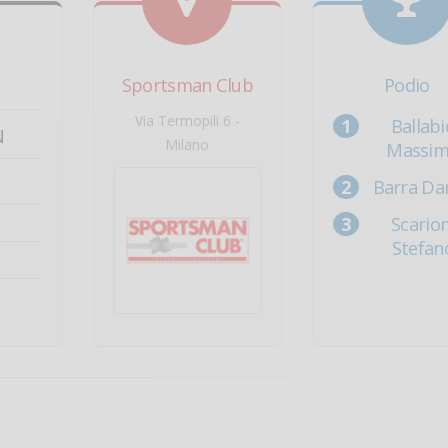
Sportsman Club
Podio
Via Termopili 6 -
Ballabi
N
Milano
Massi
Barra Dan
Scarion
Stefan