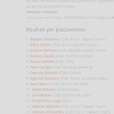
incontri combattuti e lealtà da parte di tutti i giocator
più presto al prossimo torneo.
Maurizio Valerani
Il vincitore del Trofeo SPORTSMAN di III Categoria
M
Risultati per piazzamento
1.
Ballabio Massimo
(Club: A.S.S.I. Squash Team)
2.
Barra Danilo
(Club: A.S.S.I. Squash Team)
3.
Scarioni Stefano
(Club: Albavilla Squash Como)
4.
Grasso Claudio
(Club: Sportsman Club)
5.
Nasar Hesham
(Club: TBA)
6.
Pitea Giorgio
(Club: Sporting Milano 3)
7.
Dascola Roberto
(Club: Forum)
8.
Signorini Gianluca
(Club: Tennis & Squash Vado)
9.
Gotti Marco
(Club: Sportsman Club)
10.
Nobili Roberto
(Club: Forum)
11.
Lai Maurizio
(Club: Sportsman Club)
12.
Crespi Piero Luigi
(Club: )
13.
Valerani Maurizio
(Club: A.S.S.I. Squash Team)
14.
Valerani Alessandro
(Club: A.S.S.I. Squash Team)