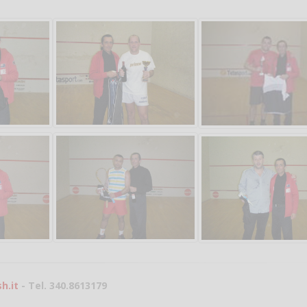
Salve,
come fare per pren
il campo per giocare
un mio amico?
Devo chiamare il nu
telefonico o si può f
online?
Grazie
h.it
- Tel. 340.8613179