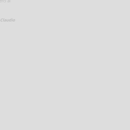
rci al
Claudio