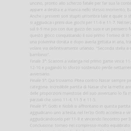
uncino, pronto allo scherzo fatale per far sua la co
appare a destra e a manca nello stesso momento; Bar
Anche i presenti son stupiti un’ombra tale e quale si s
si aggiudica i primi due giochi per 11-6 e 11-7. Nel terz
sul 9-9 ma poi con due guizzi dei suoi e un pensiero f
questo gioco conquistando il suo primo Torneo di III C
una polverina dorata e dopo averla gettata in aria, tra
volare via definitivamente urlando: "Seconda stella a d
bambino!".
Finale 3°: Scarioni a valanga nel primo game vince 11
12-10 e pagando lo sforzo sostenuto perde nettamente
avversario.
Finale 5°: Qui troviamo Pitea contro Nasar sempre più 
categoria. Incredibile partita di Nasar che la mette an
delle proporzioni maestose del suo avversario lo fa m
parziali che sono 11-4, 11-5 e 11-5.
Finale 9°: Gotti e Nobili si affrontano in questa partit
aggiudicano uno a testa; nel terzo Gotti accelera e vi
aggiudicandoselo per 11-8 e vincendo l’incontro per 3
Conclusione: torneo nel complesso molto equilibrato n