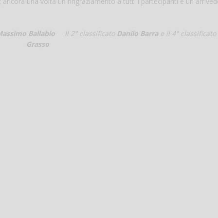
i; ancora una volta un ringraziamento a tutti i partecipanti e un arrivede
assimo Ballabio
Il 2° classificato
Danilo Barra
e il 4° classificato
Grasso