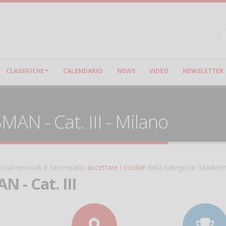
CLASSIFICHE
CALENDARIO
NEWS
VIDEO
NEWSLETTER
AN - Cat. III - Milano
 social network è necessario
accettare i cookie
della categoria 'Marketi
 - Cat. III