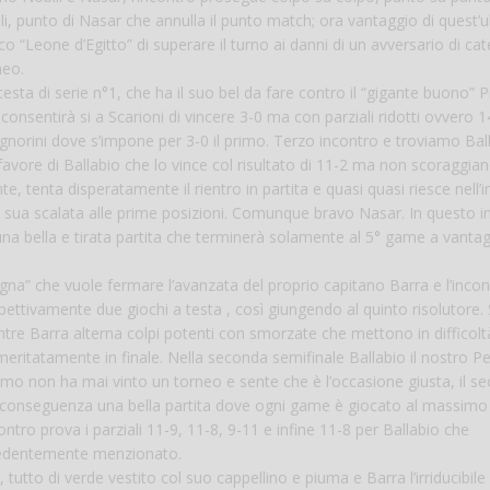
bili, punto di Nasar che annulla il punto match; ora vantaggio di quest’
co “Leone d’Egitto” di superare il turno ai danni di un avversario di ca
neo.
esta di serie n°1, che ha il suo bel da fare contro il “gigante buono” P
consentirà si a Scarioni di vincere 3-0 ma con parziali ridotti ovvero 
gnorini dove s’impone per 3-0 il primo. Terzo incontro e troviamo Bal
vore di Ballabio che lo vince col risultato di 11-2 ma non scoraggian
 tenta disperatamente il rientro in partita e quasi quasi riesce nell’i
 sua scalata alle prime posizioni. Comunque bravo Nasar. In questo i
na bella e tirata partita che terminerà solamente al 5° game a vantag
pugna” che vuole fermare l’avanzata del proprio capitano Barra e l’incon
ispettivamente due giochi a testa , così giungendo al quinto risolutore. 
ntre Barra alterna colpi potenti con smorzate che mettono in difficoltà
meritatamente in finale. Nella seconda semifinale Ballabio il nostro P
primo non ha mai vinto un torneo e sente che è l’occasione giusta, il s
 di conseguenza una bella partita dove ogni game è giocato al massimo
contro prova i parziali 11-9, 11-8, 9-11 e infine 11-8 per Ballabio che
ecedentemente menzionato.
o, tutto di verde vestito col suo cappellino e piuma e Barra l’irriducibil