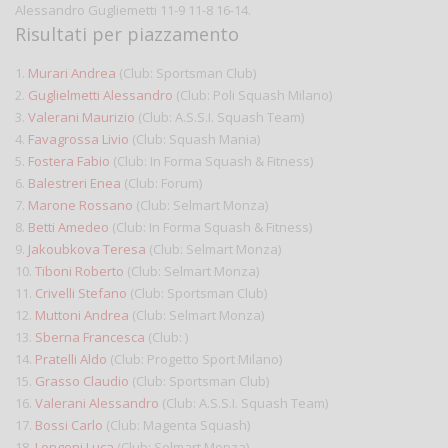
Alessandro Gugliemetti 11-9 11-8 16-14.
Risultati per piazzamento
1.
Murari Andrea
(Club: Sportsman Club)
2.
Guglielmetti Alessandro
(Club: Poli Squash Milano)
3.
Valerani Maurizio
(Club: A.S.S.I. Squash Team)
4.
Favagrossa Livio
(Club: Squash Mania)
5.
Fostera Fabio
(Club: In Forma Squash & Fitness)
6.
Balestreri Enea
(Club: Forum)
7.
Marone Rossano
(Club: Selmart Monza)
8.
Betti Amedeo
(Club: In Forma Squash & Fitness)
9.
Jakoubkova Teresa
(Club: Selmart Monza)
10.
Tiboni Roberto
(Club: Selmart Monza)
11.
Crivelli Stefano
(Club: Sportsman Club)
12.
Muttoni Andrea
(Club: Selmart Monza)
13.
Sberna Francesca
(Club: )
14.
Pratelli Aldo
(Club: Progetto Sport Milano)
15.
Grasso Claudio
(Club: Sportsman Club)
16.
Valerani Alessandro
(Club: A.S.S.I. Squash Team)
17.
Bossi Carlo
(Club: Magenta Squash)
18.
Longoni Luca
(Club: Selmart Monza)