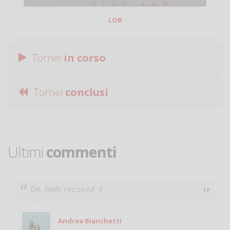
LOB
Tornei
in corso
Tornei
conclusi
Ultimi
commenti
Che figata pazzesca! :O
Andrea Bianchetti