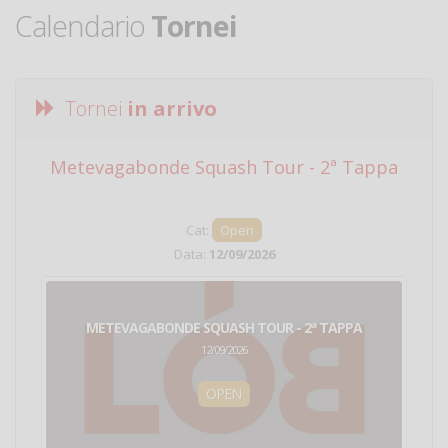
Calendario
Tornei
Tornei
in arrivo
Metevagabonde Squash Tour - 2ª Tappa
Ci
Cat:
Open
Data:
12/09/2026
METEVAGABONDE SQUASH TOUR - 2ª TAPPA
12/09/2026
OPEN