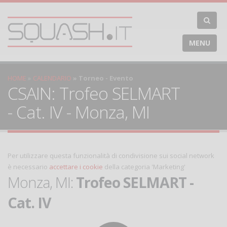
MENU
HOME
CALENDARIO
Torneo - Evento
CSAIN: Trofeo SELMART
- Cat. IV - Monza, MI
Per utilizzare questa funzionalità di condivisione sui social network
è necessario
accettare i cookie
della categoria 'Marketing'
Monza, MI:
Trofeo SELMART -
Cat. IV