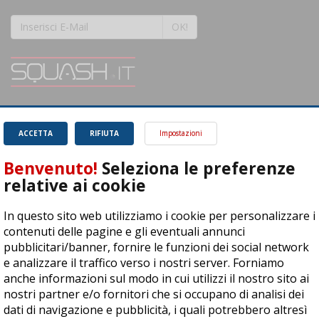
OK!
SQUASH.it: Il punto di riferimento quotidiano per tutti gli amanti di questo
magnifico sport.
Leggi
ACCETTA
RIFIUTA
Impostazioni
Benvenuto!
Seleziona le preferenze
relative ai cookie
In questo sito web utilizziamo i cookie per personalizzare i
ASD Let's Sport - Via T. Olivelli 3, 25014 Castenedolo (BS) - P. Iva:
contenuti delle pagine e gli eventuali annunci
04278030988
pubblicitari/banner, fornire le funzioni dei social network
© Copyright 2015 | All Rights Reserved - Powered by
DynDevice
e analizzare il traffico verso i nostri server. Forniamo
anche informazioni sul modo in cui utilizzi il nostro sito ai
Privacy Policy
Cookie Policy
Accessibilità
Sitemap
nostri partner e/o fornitori che si occupano di analisi dei
dati di navigazione e pubblicità, i quali potrebbero altresì