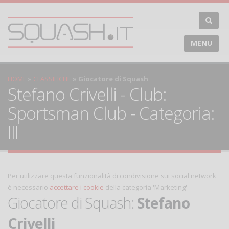
MENU
HOME
CLASSIFICHE
Giocatore di Squash
Stefano Crivelli - Club:
Sportsman Club - Categoria:
III
Per utilizzare questa funzionalità di condivisione sui social network
è necessario
accettare i cookie
della categoria 'Marketing'
Giocatore di Squash:
Stefano
Crivelli