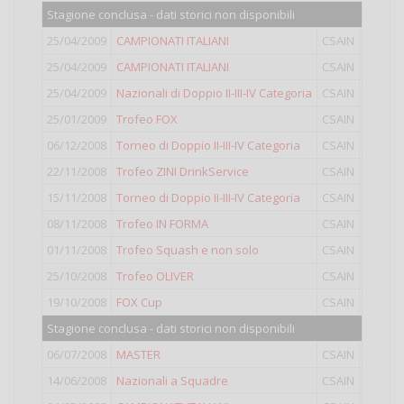
Stagione conclusa - dati storici non disponibili
25/04/2009
CAMPIONATI ITALIANI
CSAIN
IV
25/04/2009
CAMPIONATI ITALIANI
CSAIN
III
25/04/2009
Nazionali di Doppio II-III-IV Categoria
CSAIN
Doppio
25/01/2009
Trofeo FOX
CSAIN
IV
06/12/2008
Torneo di Doppio II-III-IV Categoria
CSAIN
Doppio
22/11/2008
Trofeo ZINI DrinkService
CSAIN
III
15/11/2008
Torneo di Doppio II-III-IV Categoria
CSAIN
Doppio
08/11/2008
Trofeo IN FORMA
CSAIN
IV
01/11/2008
Trofeo Squash e non solo
CSAIN
IV
25/10/2008
Trofeo OLIVER
CSAIN
IV
19/10/2008
FOX Cup
CSAIN
IV
Stagione conclusa - dati storici non disponibili
06/07/2008
MASTER
CSAIN
LIGHT
14/06/2008
Nazionali a Squadre
CSAIN
IV