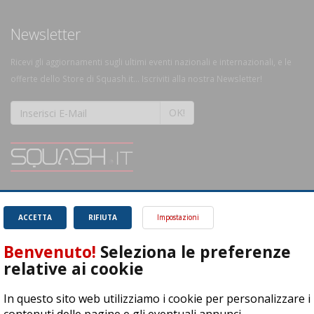
Newsletter
Ricevi gli aggiornamenti sugli ultimi eventi nazionali e internazionali, e le
offerte dello Store di Squash.it... Iscriviti alla nostra Newsletter!
OK!
SQUASH.it: Il punto di riferimento quotidiano per tutti gli amanti di questo
magnifico sport.
Leggi
ACCETTA
RIFIUTA
Impostazioni
Benvenuto!
Seleziona le preferenze
relative ai cookie
In questo sito web utilizziamo i cookie per personalizzare i
ASD Let's Sport - Via T. Olivelli 3, 25014 Castenedolo (BS) - P. Iva: