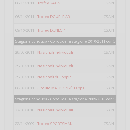
06/11/2011
Trofeo 74 CAFÈ
CSAIN
II
06/11/2011
Trofeo DOUBLE AR
CSAIN
IV
09/10/2011
Trofeo DUNLOP
CSAIN
IV
Stagione conclusa - Conclude la stagione 2010-2011 con 560 punti
29/05/2011
Nazionali Individuali
CSAIN
III
29/05/2011
Nazionali Individuali
CSAIN
IV
29/05/2011
Nazionali di Doppio
CSAIN
Doppio
06/02/2011
Circuito MADISON 4ª Tappa
CSAIN
IV
Stagione conclusa - Conclude la stagione 2009-2010 con 565 punti
23/05/2010
Nazionali Individuali
CSAIN
IV
22/11/2009
Trofeo SPORTSMAN
CSAIN
II