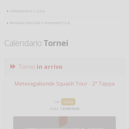
Dilettantistica C.S.A.In.
Mondiale Maschile e Femminile P.S.A.
Calendario
Tornei
Tornei
in arrivo
Metevagabonde Squash Tour - 2ª Tappa
Ci
Cat:
Open
Data:
12/09/2026