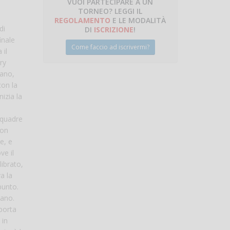
VUOI PARTECIPARE A UN
TORNEO? LEGGI IL
talano
REGOLAMENTO
E LE MODALITÀ
di
DI
ISCRIZIONE
!
inale
Come faccio ad iscrivermi?
 il
ry
lano,
con la
izia la
squadre
con
e, e
ve il
ibrato,
a la
punto.
lano.
 porta
 in