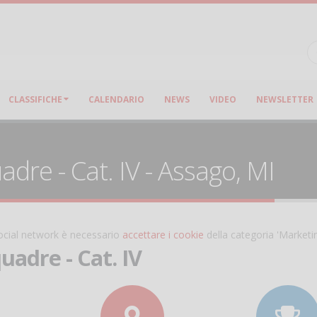
CLASSIFICHE
CALENDARIO
NEWS
VIDEO
NEWSLETTER
dre - Cat. IV - Assago, MI
 social network è necessario
accettare i cookie
della categoria 'Marketi
uadre - Cat. IV