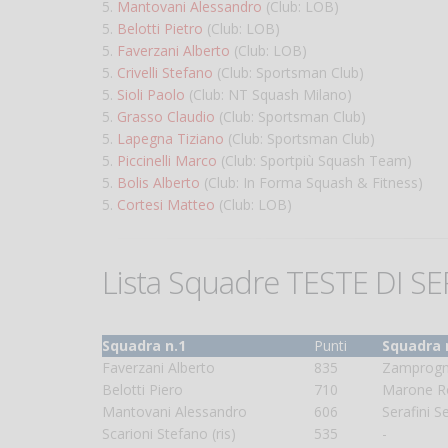
5.
Mantovani Alessandro
(Club: LOB)
5.
Belotti Pietro
(Club: LOB)
5.
Faverzani Alberto
(Club: LOB)
5.
Crivelli Stefano
(Club: Sportsman Club)
5.
Sioli Paolo
(Club: NT Squash Milano)
5.
Grasso Claudio
(Club: Sportsman Club)
5.
Lapegna Tiziano
(Club: Sportsman Club)
5.
Piccinelli Marco
(Club: Sportpiù Squash Team)
5.
Bolis Alberto
(Club: In Forma Squash & Fitness)
5.
Cortesi Matteo
(Club: LOB)
Lista Squadre TESTE DI SE
Squadra n.1
Punti
Squadra 
Faverzani Alberto
835
Zamprogn
Belotti Piero
710
Marone R
Mantovani Alessandro
606
Serafini S
Scarioni Stefano (ris)
535
-