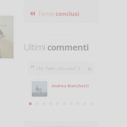
Tornei
conclusi
Ultimi
commenti
Che figata pazzesca! :O
Ciao. Son
poco e v
otare
giocare.
 con
puoi gio
Andrea Bianchetti
mero
Michele
are