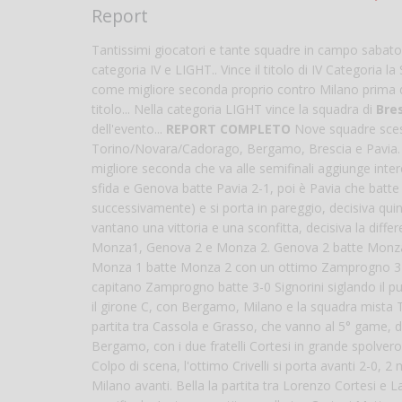
Report
Tantissimi giocatori e tante squadre in campo sabato
categoria IV e LIGHT.. Vince il titolo di IV Categoria l
come migliore seconda proprio contro Milano prima del s
titolo... Nella categoria LIGHT vince la squadra di
Bre
dell'evento...
REPORT COMPLETO
Nove squadre sces
Torino/Novara/Cadorago, Bergamo, Brescia e Pavia. Giron
migliore seconda che va alle semifinali aggiunge inter
sfida e Genova batte Pavia 2-1, poi è Pavia che batte
successivamente) e si porta in pareggio, decisiva quin
vantano una vittoria e una sconfitta, decisiva la dif
Monza1, Genova 2 e Monza 2. Genova 2 batte Monza 2 co
Monza 1 batte Monza 2 con un ottimo Zamprogno 3-0 s
capitano Zamprogno batte 3-0 Signorini siglando il pu
il girone C, con Bergamo, Milano e la squadra mista 
partita tra Cassola e Grasso, che vanno al 5° game, d
Bergamo, con i due fratelli Cortesi in grande spolvero
Colpo di scena, l'ottimo Crivelli si porta avanti 2-0, 2 
Milano avanti. Bella la partita tra Lorenzo Cortesi e 