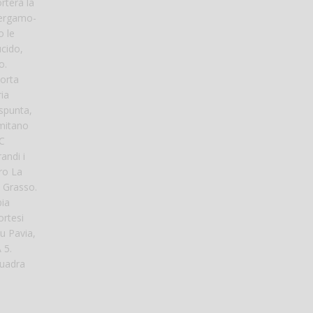
rterà la
 Bergamo-
o le
ucido,
o.
porta
ria
 spunta,
imitano
 C
andi i
ro La
o Grasso.
bia
ortesi
u Pavia,
 5.
uadra