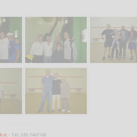
Salve,
come fare per pren
il campo per giocare
un mio amico?
Devo chiamare il nu
telefonico o si può f
online?
Grazie
.it
- Tel. 335.7467745