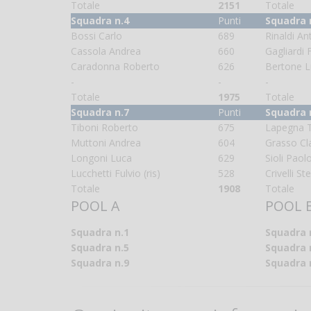
Totale
2151
Totale
Squadra n.4
Punti
Squadra 
Bossi Carlo
689
Rinaldi An
Cassola Andrea
660
Gagliardi 
Caradonna Roberto
626
Bertone L
-
-
-
Totale
1975
Totale
Squadra n.7
Punti
Squadra 
Tiboni Roberto
675
Lapegna T
Muttoni Andrea
604
Grasso Cl
Longoni Luca
629
Sioli Paol
Lucchetti Fulvio (ris)
528
Crivelli St
Totale
1908
Totale
POOL A
POOL 
Squadra n.1
Squadra 
Squadra n.5
Squadra 
Squadra n.9
Squadra 