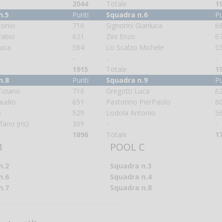
2044
Totale
1
n.5
Punti
Squadra n.6
Pu
tonio
710
Signorini Gianluca
6
Fabio
621
Zini Enzo
6
uca
584
Lo Scalzo Michele
5
-
-
-
1915
Totale
1
n.8
Punti
Squadra n.9
Pu
iziano
716
Gregotti Luca
6
audio
651
Pastorino PierPaolo
6
o
529
Lodola Antonio
5
efano (ris)
309
-
-
1896
Totale
1
B
POOL C
n.2
Squadra n.3
n.6
Squadra n.4
n.7
Squadra n.8