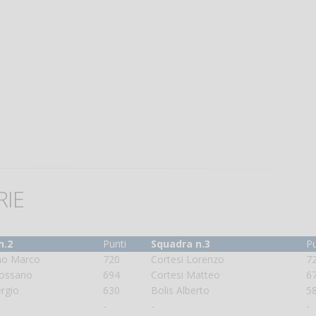
RIE
n.2
Punti
Squadra n.3
Pu
o Marco
720
Cortesi Lorenzo
7
ossano
694
Cortesi Matteo
6
ergio
630
Bolis Alberto
5
-
-
-