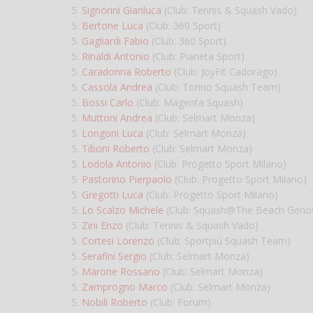
5.
Signorini Gianluca
(Club: Tennis & Squash Vado)
5.
Bertone Luca
(Club: 360 Sport)
5.
Gagliardi Fabio
(Club: 360 Sport)
5.
Rinaldi Antonio
(Club: Pianeta Sport)
5.
Caradonna Roberto
(Club: JoyFit Cadorago)
5.
Cassola Andrea
(Club: Torino Squash Team)
5.
Bossi Carlo
(Club: Magenta Squash)
5.
Muttoni Andrea
(Club: Selmart Monza)
5.
Longoni Luca
(Club: Selmart Monza)
5.
Tiboni Roberto
(Club: Selmart Monza)
5.
Lodola Antonio
(Club: Progetto Sport Milano)
5.
Pastorino Pierpaolo
(Club: Progetto Sport Milano)
5.
Gregotti Luca
(Club: Progetto Sport Milano)
5.
Lo Scalzo Michele
(Club: Squash@The Beach Geno
5.
Zini Enzo
(Club: Tennis & Squash Vado)
5.
Cortesi Lorenzo
(Club: Sportpiù Squash Team)
5.
Serafini Sergio
(Club: Selmart Monza)
5.
Marone Rossano
(Club: Selmart Monza)
5.
Zamprogno Marco
(Club: Selmart Monza)
5.
Nobili Roberto
(Club: Forum)