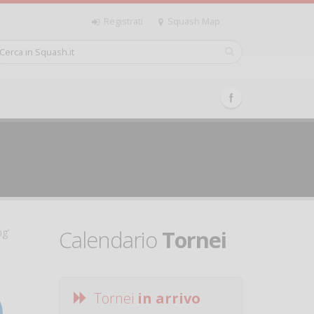
Registrati
Squash Map
Calendario
Tornei
ng'
Tornei
in arrivo