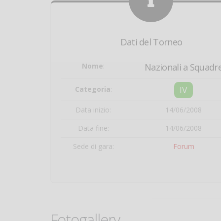
Dati del Torneo
Nome
:
Nazionali a Squadr
IV
Categoria
:
Data inizio:
14/06/2008
Data fine:
14/06/2008
Sede di gara:
Forum
Fotogallery