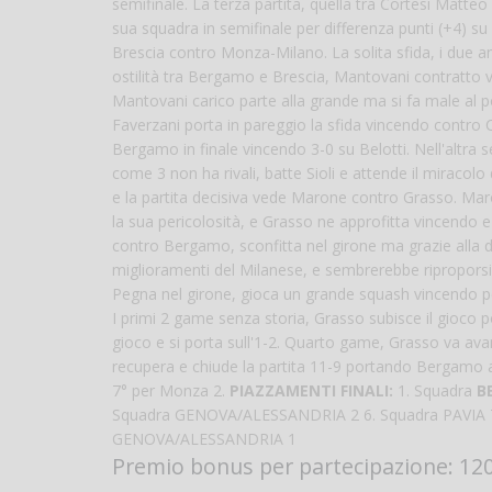
semifinale. La terza partita, quella tra Cortesi Matte
sua squadra in semifinale per differenza punti (+4) su
Brescia contro Monza-Milano. La solita sfida, i due ami
ostilità tra Bergamo e Brescia, Mantovani contratto v
Mantovani carico parte alla grande ma si fa male al p
Faverzani porta in pareggio la sfida vincendo contro Co
Bergamo in finale vincendo 3-0 su Belotti. Nell'altra s
come 3 non ha rivali, batte Sioli e attende il miraco
e la partita decisiva vede Marone contro Grasso. Mar
la sua pericolosità, e Grasso ne approfitta vincendo e 
contro Bergamo, sconfitta nel girone ma grazie alla diff
miglioramenti del Milanese, e sembrerebbe riproporsi 
Pegna nel girone, gioca un grande squash vincendo per
I primi 2 game senza storia, Grasso subisce il gioc
gioco e si porta sull'1-2. Quarto game, Grasso va avant
recupera e chiude la partita 11-9 portando Bergamo a
7° per Monza 2.
PIAZZAMENTI FINALI:
1. Squadra
B
Squadra GENOVA/ALESSANDRIA 2 6. Squadra PAVIA
GENOVA/ALESSANDRIA 1
Premio bonus per partecipazione: 120