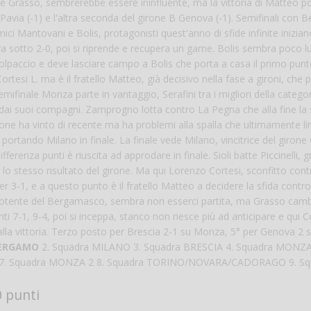
o e Grasso, sembrerebbe essere ininfluente, ma la vittoria di Matteo po
 Pavia (-1) e l'altra seconda del girone B Genova (-1). Semifinali con
ci Mantovani e Bolis, protagonisti quest'anno di sfide infinite inizian
a sotto 2-0, poi si riprende e recupera un game. Bolis sembra poco l
olpaccio e deve lasciare campo a Bolis che porta a casa il primo punt
rtesi L. ma è il fratello Matteo, già decisivo nella fase a gironi, che 
emifinale Monza parte in vantaggio, Serafini tra i migliori della catego
lo dai suoi compagni. Zamprogno lotta contro La Pegna che alla fine la
one ha vinto di recente ma ha problemi alla spalla che ultimamente l
portando Milano in finale. La finale vede Milano, vincitrice del girone
erenza punti è riuscita ad approdare in finale. Sioli batte Piccinelli, gr
lo stesso risultato del girone. Ma qui Lorenzo Cortesi, sconfitto cont
 3-1, e a questo punto è il fratello Matteo a decidere la sfida contr
o potente del Bergamasco, sembra non esserci partita, ma Grasso cam
i 7-1, 9-4, poi si inceppa, stanco non riesce più ad anticipare e qui C
lla vittoria. Terzo posto per Brescia 2-1 su Monza, 5° per Genova 2 s
ERGAMO
2. Squadra MILANO 3. Squadra BRESCIA 4. Squadra MONZA
 7. Squadra MONZA 2 8. Squadra TORINO/NOVARA/CADORAGO 9. Sq
 punti