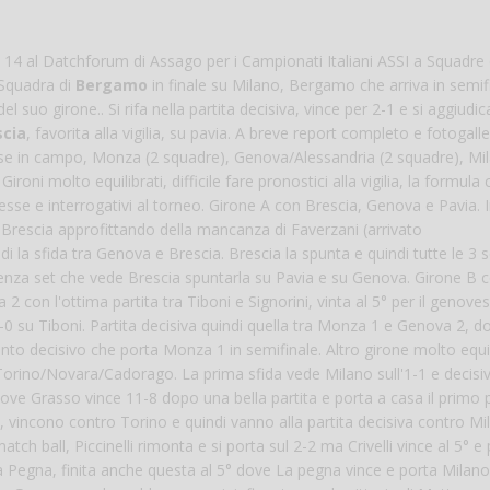
Vanessa Ca
 14 al Datchforum di Assago per i Campionati Italiani ASSI a Squadre 
a Squadra di
Bergamo
in finale su Milano, Bergamo che arriva in semif
uo girone.. Si rifa nella partita decisiva, vince per 2-1 e si aggiudica
scia
, favorita alla vigilia, su pavia. A breve report completo e fotogalle
e in campo, Monza (2 squadre), Genova/Alessandria (2 squadre), Mi
i molto equilibrati, difficile fare pronostici alla vigilia, la formula 
esse e interrogativi al torneo. Girone A con Brescia, Genova e Pavia. In
 Brescia approfittando della mancanza di Faverzani (arrivato
di la sfida tra Genova e Brescia. Brescia la spunta e quindi tutte le 3 
ferenza set che vede Brescia spuntarla su Pavia e su Genova. Girone B 
n l'ottima partita tra Tiboni e Signorini, vinta al 5° per il genoves
u Tiboni. Partita decisiva quindi quella tra Monza 1 e Genova 2, do
nto decisivo che porta Monza 1 in semifinale. Altro girone molto equil
Torino/Novara/Cadorago. La prima sfida vede Milano sull'1-1 e decisiv
ove Grasso vince 11-8 dopo una bella partita e porta a casa il primo 
, vincono contro Torino e quindi vanno alla partita decisiva contro Mi
match ball, Piccinelli rimonta e si porta sul 2-2 ma Crivelli vince al 5° e
La Pegna, finita anche questa al 5° dove La pegna vince e porta Milano