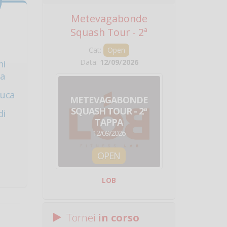
Metevagabonde
Circuito Na
Squash Tour - 2ª
Squadre - 
Tappa
Cat:
Open
Cat:
Squ
Data:
12/09/2026
Data:
19/0
ni
ca
Luca
METEVAGABONDE
CIRCU
SQUASH TOUR - 2ª
NAZION
di
TAPPA
SQUADRE - 
12/09/2026
19/09/
OPEN
SQUA
LOB
Centro Sporti
Tornei
in corso