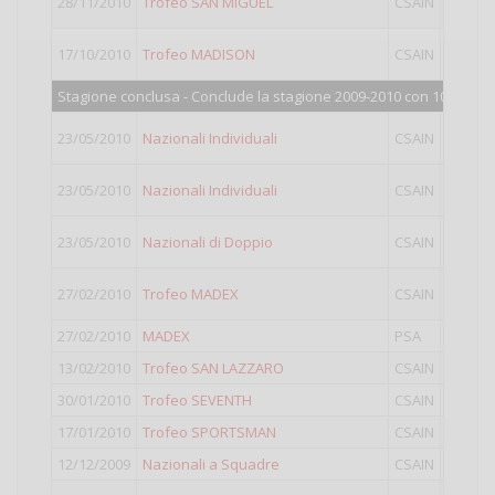
28/11/2010
Trofeo SAN MIGUEL
CSAIN
II
17/10/2010
Trofeo MADISON
CSAIN
I
Stagione conclusa - Conclude la stagione 2009-2010 con 1046 pun
23/05/2010
Nazionali Individuali
CSAIN
III
23/05/2010
Nazionali Individuali
CSAIN
II
23/05/2010
Nazionali di Doppio
CSAIN
Doppio
27/02/2010
Trofeo MADEX
CSAIN
III
27/02/2010
MADEX
PSA
Closed
13/02/2010
Trofeo SAN LAZZARO
CSAIN
I
30/01/2010
Trofeo SEVENTH
CSAIN
III
17/01/2010
Trofeo SPORTSMAN
CSAIN
II
12/12/2009
Nazionali a Squadre
CSAIN
III