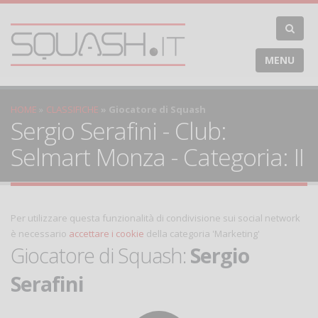
MENU
HOME
CLASSIFICHE
Giocatore di Squash
Sergio Serafini - Club:
Selmart Monza - Categoria: II
Per utilizzare questa funzionalità di condivisione sui social network
è necessario
accettare i cookie
della categoria 'Marketing'
Giocatore di Squash:
Sergio
Serafini