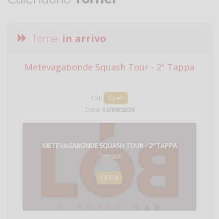
Tornei
in arrivo
Metevagabonde Squash Tour - 2ª Tappa
Ci
Cat:
Open
Data:
12/09/2026
METEVAGABONDE SQUASH TOUR - 2ª TAPPA
12/09/2026
OPEN