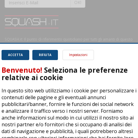
OK!
SQUASH.it: Il punto di riferimento quotidiano per tutti gli amanti di questo
magnifico sport.
Leggi
ACCETTA
RIFIUTA
Impostazioni
Benvenuto!
Seleziona le preferenze
relative ai cookie
ASD Let's Sport - Via T. Olivelli 3, 25014 Castenedolo (BS) - P. Iva:
In questo sito web utilizziamo i cookie per personalizzare i
04278030988
contenuti delle pagine e gli eventuali annunci
© Copyright 2015 | All Rights Reserved - Powered by
DynDevice
pubblicitari/banner, fornire le funzioni dei social network
e analizzare il traffico verso i nostri server. Forniamo
Privacy Policy
Cookie Policy
Accessibilità
Sitemap
anche informazioni sul modo in cui utilizzi il nostro sito ai
nostri partner e/o fornitori che si occupano di analisi dei
dati di navigazione e pubblicità, i quali potrebbero altresì