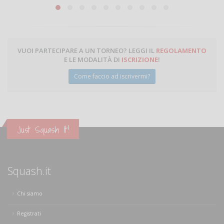
VUOI PARTECIPARE A UN TORNEO? LEGGI IL
REGOLAMENTO
E LE MODALITÀ DI
ISCRIZIONE
!
Come faccio ad iscrivermi?
Just Squash It!
Squash.it
Chi siamo
Registrati