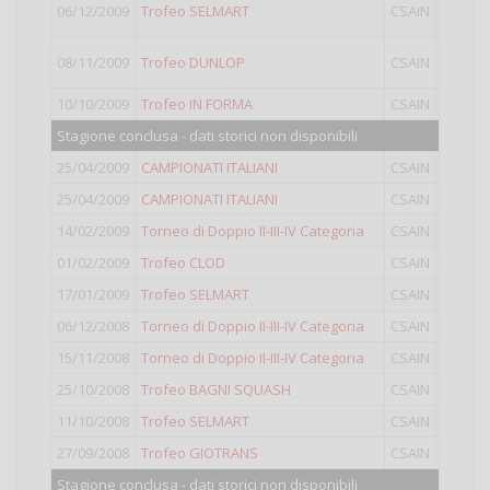
06/12/2009
Trofeo SELMART
CSAIN
Doppio
08/11/2009
Trofeo DUNLOP
CSAIN
III
10/10/2009
Trofeo IN FORMA
CSAIN
III
Stagione conclusa - dati storici non disponibili
25/04/2009
CAMPIONATI ITALIANI
CSAIN
II
25/04/2009
CAMPIONATI ITALIANI
CSAIN
III
14/02/2009
Torneo di Doppio II-III-IV Categoria
CSAIN
Doppio
01/02/2009
Trofeo CLOD
CSAIN
III
17/01/2009
Trofeo SELMART
CSAIN
III
06/12/2008
Torneo di Doppio II-III-IV Categoria
CSAIN
Doppio
15/11/2008
Torneo di Doppio II-III-IV Categoria
CSAIN
Doppio
25/10/2008
Trofeo BAGNI SQUASH
CSAIN
III
11/10/2008
Trofeo SELMART
CSAIN
III
27/09/2008
Trofeo GIOTRANS
CSAIN
Open
Stagione conclusa - dati storici non disponibili