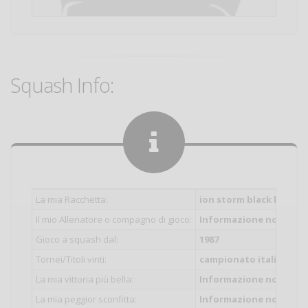
Squash Info:
La mia Racchetta:
ion storm black knight
Il mio Allenatore o compagno di gioco:
Informazione non inser
Gioco a squash dal:
1987
Tornei/Titoli vinti:
campionato italiano do
La mia vittoria più bella:
Informazione non inser
La mia peggior sconfitta:
Informazione non inser