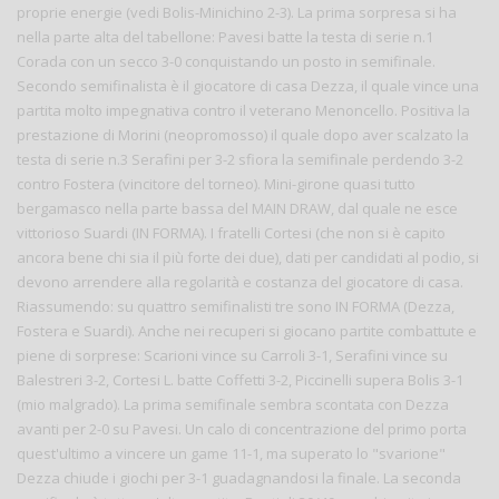
proprie energie (vedi Bolis-Minichino 2-3). La prima sorpresa si ha
nella parte alta del tabellone: Pavesi batte la testa di serie n.1
Corada con un secco 3-0 conquistando un posto in semifinale.
Secondo semifinalista è il giocatore di casa Dezza, il quale vince una
partita molto impegnativa contro il veterano Menoncello. Positiva la
prestazione di Morini (neopromosso) il quale dopo aver scalzato la
testa di serie n.3 Serafini per 3-2 sfiora la semifinale perdendo 3-2
contro Fostera (vincitore del torneo). Mini-girone quasi tutto
bergamasco nella parte bassa del MAIN DRAW, dal quale ne esce
vittorioso Suardi (IN FORMA). I fratelli Cortesi (che non si è capito
ancora bene chi sia il più forte dei due), dati per candidati al podio, si
devono arrendere alla regolarità e costanza del giocatore di casa.
Riassumendo: su quattro semifinalisti tre sono IN FORMA (Dezza,
Fostera e Suardi). Anche nei recuperi si giocano partite combattute e
piene di sorprese: Scarioni vince su Carroli 3-1, Serafini vince su
Balestreri 3-2, Cortesi L. batte Coffetti 3-2, Piccinelli supera Bolis 3-1
(mio malgrado). La prima semifinale sembra scontata con Dezza
avanti per 2-0 su Pavesi. Un calo di concentrazione del primo porta
quest'ultimo a vincere un game 11-1, ma superato lo "svarione"
Dezza chiude i giochi per 3-1 guadagnandosi la finale. La seconda