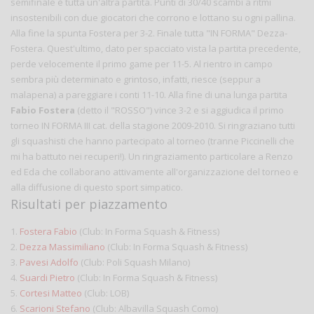
semifinale è tutta un'altra partita. Punti di 30/40 scambi a ritmi
insostenibili con due giocatori che corrono e lottano su ogni pallina.
Alla fine la spunta Fostera per 3-2. Finale tutta "IN FORMA" Dezza-
Fostera. Quest'ultimo, dato per spacciato vista la partita precedente,
perde velocemente il primo game per 11-5. Al rientro in campo
sembra più determinato e grintoso, infatti, riesce (seppur a
malapena) a pareggiare i conti 11-10. Alla fine di una lunga partita
Fabio Fostera
(detto il "ROSSO") vince 3-2 e si aggiudica il primo
torneo IN FORMA III cat. della stagione 2009-2010. Si ringraziano tutti
gli squashisti che hanno partecipato al torneo (tranne Piccinelli che
mi ha battuto nei recuperi!). Un ringraziamento particolare a Renzo
ed Eda che collaborano attivamente all'organizzazione del torneo e
alla diffusione di questo sport simpatico.
Risultati per piazzamento
1.
Fostera Fabio
(Club: In Forma Squash & Fitness)
2.
Dezza Massimiliano
(Club: In Forma Squash & Fitness)
3.
Pavesi Adolfo
(Club: Poli Squash Milano)
4.
Suardi Pietro
(Club: In Forma Squash & Fitness)
5.
Cortesi Matteo
(Club: LOB)
6.
Scarioni Stefano
(Club: Albavilla Squash Como)