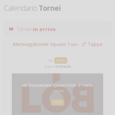
Calendario
Tornei
Tornei
in arrivo
Metevagabonde Squash Tour - 2ª Tappa
Ci
Cat:
Open
Data:
12/09/2026
METEVAGABONDE SQUASH TOUR - 2ª TAPPA
12/09/2026
OPEN