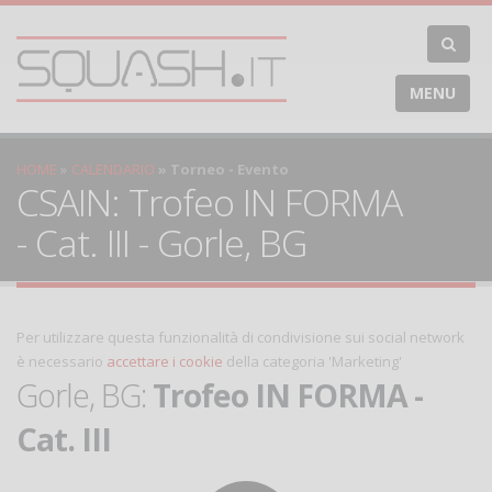
MENU
HOME
CALENDARIO
Torneo - Evento
CSAIN: Trofeo IN FORMA
- Cat. III - Gorle, BG
Per utilizzare questa funzionalità di condivisione sui social network
è necessario
accettare i cookie
della categoria 'Marketing'
Gorle, BG:
Trofeo IN FORMA -
Cat. III