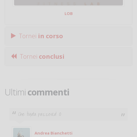
LOB
Tornei
in corso
Tornei
conclusi
Ultimi
commenti
Che figata pazzesca! :O
Andrea Bianchetti