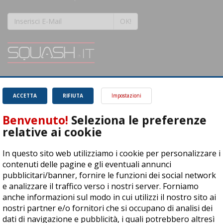
OK!
SQUASH.it: Il punto di riferimento quotidiano per tutti gli amanti di questo
magnifico sport.
Leggi
ACCETTA
RIFIUTA
Impostazioni
Benvenuto!
Seleziona le preferenze
relative ai cookie
In questo sito web utilizziamo i cookie per personalizzare i
ASD Let's Sport - Via T. Olivelli 3, 25014 Castenedolo (BS) - P. Iva:
contenuti delle pagine e gli eventuali annunci
04278030988
pubblicitari/banner, fornire le funzioni dei social network
© Copyright 2015 | All Rights Reserved - Powered by
DynDevice
e analizzare il traffico verso i nostri server. Forniamo
anche informazioni sul modo in cui utilizzi il nostro sito ai
Privacy Policy
Cookie Policy
Accessibilità
Sitemap
nostri partner e/o fornitori che si occupano di analisi dei
dati di navigazione e pubblicità, i quali potrebbero altresì