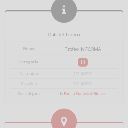
Dati del Torneo
Nome
:
Trofeo IN FORMA
III
Categoria
:
Data inizio:
10/10/2009
Data fine:
10/10/2009
Sede di gara:
In Forma Squash & Fitness