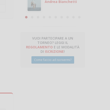
 con
puoi gio
Andrea Bianchetti
mero
Michele
are
VUOI PARTECIPARE A UN
TORNEO? LEGGI IL
talano
REGOLAMENTO
E LE MODALITÀ
DI
ISCRIZIONE
!
Come faccio ad iscrivermi?