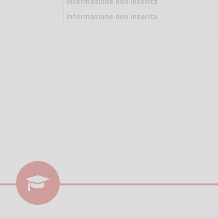
il campo per giocare
Informazione non inserita
un mio amico?
Informazione non inserita
Devo chiamare il nu
telefonico o si può f
online?
Grazie
Vanessa Ca