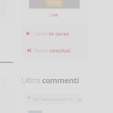
OPEN
SQUA
LOB
Centro Sporti
Tornei
in corso
Tornei
conclusi
Ultimi
commenti
Che figata pazzesca! :O
Ciao. Son
poco e v
otare
giocare.