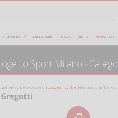
CLASSIFICHE
CALENDARIO
NEWS
VIDEO
NEWSLETTER
rogetto Sport Milano - Categori
 social network è necessario
accettare i cookie
della categoria 'Marketi
 Gregotti