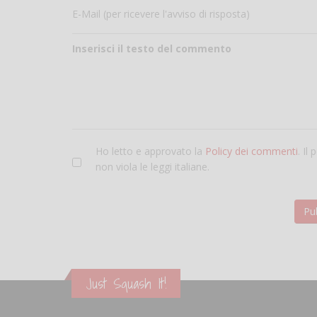
E-Mail (per ricevere l'avviso di risposta)
Inserisci il testo del commento
Ho letto e approvato la
Policy dei commenti
. Il
non viola le leggi italiane.
Just Squash It!