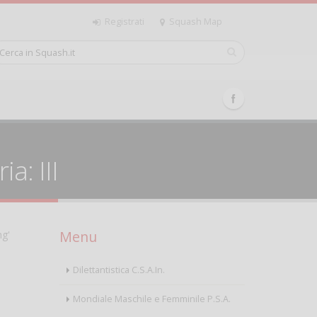
Registrati
Squash Map
a: III
Menu
ng'
Dilettantistica C.S.A.In.
Mondiale Maschile e Femminile P.S.A.