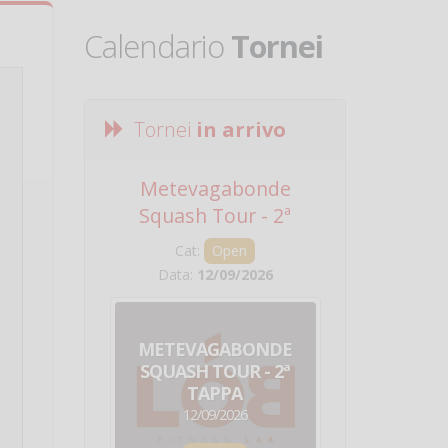
Calendario
Tornei
Tornei
in arrivo
Metevagabonde
Circuito Na
Squash Tour - 2ª
Squadre - 
Tappa
Cat:
Open
Cat:
Squ
Data:
12/09/2026
Data:
19/0
METEVAGABONDE
CIRCU
SQUASH TOUR - 2ª
NAZION
TAPPA
SQUADRE - 
12/09/2026
19/09/