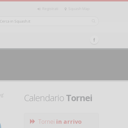
Registrati
Squash Map
Calendario
Tornei
ng'
Tornei
in arrivo