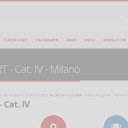
CLASSIFICHE
CALENDARIO
NEWS
VIDEO
NEWSLETTER
- Cat. IV - Milano
 social network è necessario
accettare i cookie
della categoria 'Marketi
 Cat. IV