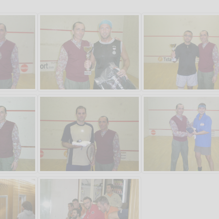
Salve,
come fare per pren
il campo per giocare
un mio amico?
Devo chiamare il nu
telefonico o si può f
online?
Grazie