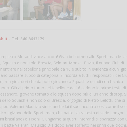
Vanessa Ca
h.it
- Tel. 340.8613179
ampietro Morandi vince ancora! Gran bel torneo allo Sportsman Mila
cia, Squash e non solo Brescia, Selmart Monza, Pavia, il nuovo Club di
per entrare nel tabellone principale da 16 e subito in evidenza alcuni gio
bano passare subito di categoria. Si ricorda a tutti i responsabili dei Cl
neo, ma giocatori che da poco giocano a Squash e quindi con tecnica
guono. Già al primo turno del tabellone da 16 cadono le prime teste di 
essandro, giovane tornato allo squash dopo più di un anno di stop. Su
 dello Squash e non solo di Brescia, orgoglio di Pietro Belotti, che si
ruppo Valerani Maurizio vince anche lui il suo incontro così come il soli
ico egiziano dello Sportsman, che batte l'altra testa di serie Longoni 
i brasiliane) e Tiboni. Giungiamo ai quarti: Morandi si sbarazza con 
elli batte Valerani Maurizio 3-1 dopo aver sofferto nei primi due giochi