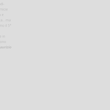
di-
amicie
a e
a... ma
mo il 5°
e in
ivono
aurizio