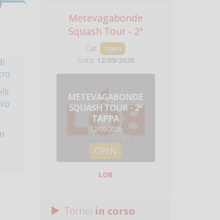
Metevagabonde
Circuito Na
Squash Tour - 2ª
Squadre - 
Tappa
Cat:
Open
Cat:
Squ
Data:
12/09/2026
Data:
19/0
i
tro
lli
METEVAGABONDE
CIRCU
dro
SQUASH TOUR - 2ª
NAZION
TAPPA
SQUADRE - 
12/09/2026
19/09/
m
OPEN
SQUA
LOB
Centro Sporti
Tornei
in corso