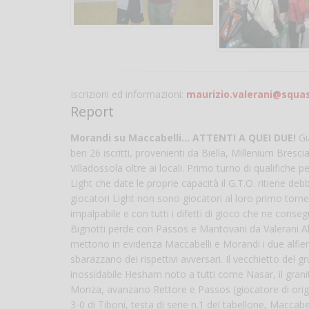
Iscrizioni ed informazioni:
maurizio.valerani@squas
Report
Morandi su Maccabelli... ATTENTI A QUEI DUE!
Gi
ben 26 iscritti, provenienti da Biella, Millenium Bres
Villadossola oltre ai locali. Primo turno di qualifiche 
Light che date le proprie capacità il G.T.O. ritiene deb
giocatori Light non sono giocatori al loro primo tor
impalpabile e con tutti i difetti di gioco che ne conse
Bignotti perde con Passos e Mantovani da Valerani Al
mettono in evidenza Maccabelli e Morandi i due alfieri
sbarazzano dei rispettivi avversari. Il vecchietto del g
inossidabile Hesham noto a tutti come Nasar, il granit
Monza, avanzano Rettore e Passos (giocatore di origin
3-0 di Tiboni, testa di serie n.1 del tabellone, Maccab