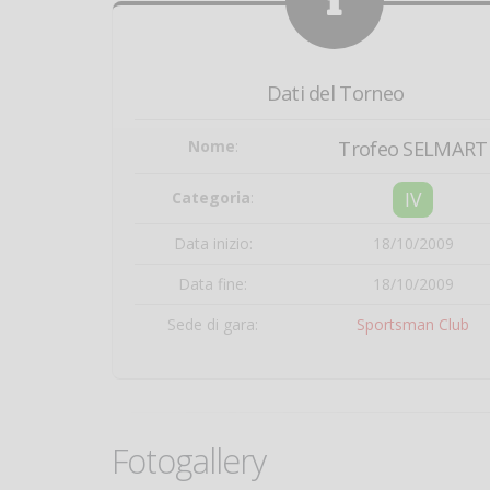
Dati del Torneo
Nome
:
Trofeo SELMART
IV
Categoria
:
Data inizio:
18/10/2009
Data fine:
18/10/2009
Sede di gara:
Sportsman Club
Fotogallery