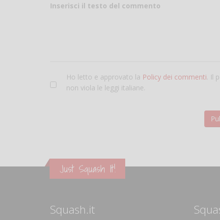
Inserisci il testo del commento
Ho letto e approvato la
Policy dei commenti
. Il
non viola le leggi italiane.
Just Squash It!
Squash.it
Squa