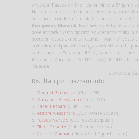
vince con Passos e infine Heshan vince al 5° game co
Nasar e ennesima vittoria per il bresciano, ormai eter
per vincere con Rettore e alla fine riesce con un 3-1. L
Giampietro Morandi
dopo aver sofferto nel primo ga
dove arriverà questo giocatore? Speriamo molto in alt
posto di Passos 3-1 su un ottimo Tiboni il 9° posto di 
tiratissimo nei parziali. Un ringraziamento a tutti i par
particolare alla Tetasport di Sioli, sponsor fornitore d
Morandi e Maccabelli... ATTENTI A QUEI DUE! Un salu
Valerani
Il vincitore d
Risultati per piazzamento
1.
Morandi Giampietro
(Club: LOB)
2.
Maccabelli Alessandro
(Club: LOB)
3.
Nasar Hesham
(Club: TBA)
4.
Rettore Alessandro
(Club: Varese Squash)
5.
Passos Marcelo
(Club: Ossola Squash)
6.
Tiboni Roberto
(Club: Selmart Monza)
7.
Valerani Maurizio
(Club: A.S.S.I. Squash Team)