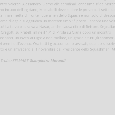
ntro Valerani Alessandro. Siamo alle semifinali: ennesima sfida Moran
no incubo dell'egiziano; Maccabelli deve sudare le proverbiali sette c
a finale mette di fronte i due alfieri dello Squash e non solo di Bresci
me dilaga e si aggiudica un meritatissimo 1° posto... ancora una volt
o! La terza piazza va a Nasar, anche causa ritiro di Rettore. Segnalia
Gregotti su Pratelli; infine il 17° di Pirola su Giana dopo un incontro
tecipanti, un invito ai Light a non mollare, un grazie a tutti gli sponsor 
ei premi dell'evento. Ora tutti i giocatori sono avvisati, quando si iscr
to e un arrivederci al 1 novembre dal Presidente dello Squashman.
M
el Trofeo SELMART
Giampietro Morandi