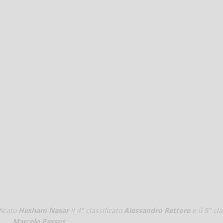
)
ificato
Hesham Nasar
Il 4° classificato
Alessandro Rettore
e il 5° cla
Marcelo Passos