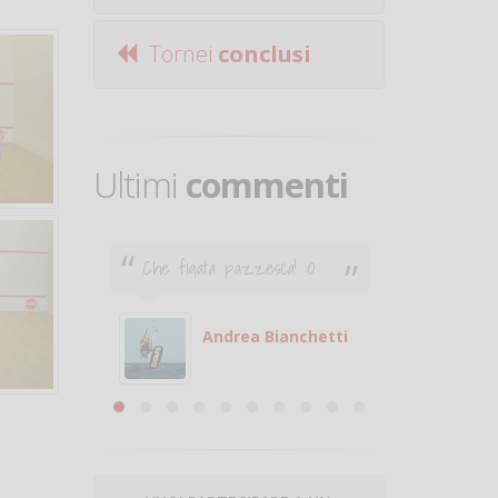
Tornei
conclusi
Ultimi
commenti
Che figata pazzesca! :O
Ciao. Son
poco e v
otare
giocare.
 con
puoi gio
Andrea Bianchetti
mero
Michele
are