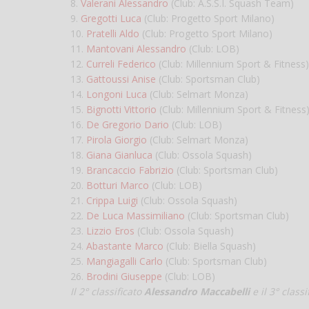
8.
Valerani Alessandro
(Club: A.S.S.I. Squash Team)
9.
Gregotti Luca
(Club: Progetto Sport Milano)
10.
Pratelli Aldo
(Club: Progetto Sport Milano)
11.
Mantovani Alessandro
(Club: LOB)
12.
Curreli Federico
(Club: Millennium Sport & Fitness)
13.
Gattoussi Anise
(Club: Sportsman Club)
14.
Longoni Luca
(Club: Selmart Monza)
15.
Bignotti Vittorio
(Club: Millennium Sport & Fitness
16.
De Gregorio Dario
(Club: LOB)
17.
Pirola Giorgio
(Club: Selmart Monza)
18.
Giana Gianluca
(Club: Ossola Squash)
19.
Brancaccio Fabrizio
(Club: Sportsman Club)
20.
Botturi Marco
(Club: LOB)
21.
Crippa Luigi
(Club: Ossola Squash)
22.
De Luca Massimiliano
(Club: Sportsman Club)
23.
Lizzio Eros
(Club: Ossola Squash)
24.
Abastante Marco
(Club: Biella Squash)
25.
Mangiagalli Carlo
(Club: Sportsman Club)
26.
Brodini Giuseppe
(Club: LOB)
Il 2° classificato
Alessandro Maccabelli
e il 3° class