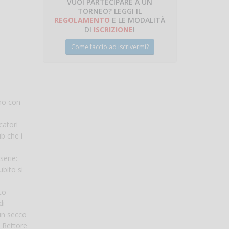
VUOI PARTECIPARE A UN
TORNEO? LEGGI IL
talano
REGOLAMENTO
E LE MODALITÀ
DI
ISCRIZIONE
!
Come faccio ad iscrivermi?
no con
catori
ub che i
serie:
bito si
to
di
un secco
, Rettore