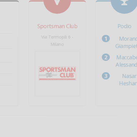
Sportsman Club
Podio
Via Termopili 6 -
Morand
Milano
Giampie
Maccabe
Alessan
Nasar
Hesha