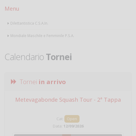
Menu
Dilettantistica C.S.A.In.
Mondiale Maschile e Femminile P.S.A.
Calendario
Tornei
Tornei
in arrivo
Metevagabonde Squash Tour - 2ª Tappa
Ci
Cat:
Open
Data:
12/09/2026