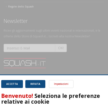
Regole dello Squash
Newsletter
Ricevi gli aggiornamenti sugli ultimi eventi nazionali e internazionali, e le
offerte dello Store di Squash.it... Iscriviti alla nostra Newsletter!
OK!
SQUASH.it: Il punto di riferimento quotidiano per tutti gli amanti di questo
magnifico sport.
Leggi
ACCETTA
RIFIUTA
Impostazioni
Benvenuto!
Seleziona le preferenze
relative ai cookie