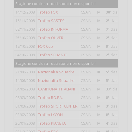
Stagione conclusa - dati storici non disponibili
14/12/2008
Trofeo FOX
CSAIN
IV
30°
classificat
16/11/2008
Trofeo SASTESI
CSAIN
IV
2°
classificato
08/11/2008
Trofeo IN FORMA
CSAIN
IV
7°
classificato
25/10/2008
Trofeo OLIVER
CSAIN
IV
2°
classificato
19/10/2008
FOX Cup
CSAIN
IV
9°
classificato
04/10/2008
Trofeo SELMART
CSAIN
IV
2°
classificato
Stagione conclusa - dati storici non disponibili
21/06/2008
Nazionali a Squadre
CSAIN
III
5°
classificato 
14/06/2008
Nazionali a Squadre
CSAIN
IV
5°
classificato 
04/05/2008
CAMPIONATI ITALIANI
CSAIN
IV
37°
classificat
08/03/2008
Trofeo RO.PA.
CSAIN
IV
8°
classificato
01/03/2008
Trofeo SPORT CENTER
CSAIN
IV
3°
classificato
02/02/2008
Trofeo LYCON
CSAIN
IV
8°
classificato
26/01/2008
Trofeo PIANETA
CSAIN
IV
4°
classificato
02/12/2007
Trofeo FOX
CSAIN
IV
8°
classificato