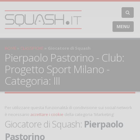
MENU
HOME
CLASSIFICHE
Giocatore di Squash
Pierpaolo Pastorino - Club:
Progetto Sport Milano -
Categoria: III
Per utilizzare questa funzionalità di condivisione sui social network
è necessario
accettare i cookie
della categoria 'Marketing'
Giocatore di Squash:
Pierpaolo
Pastorino