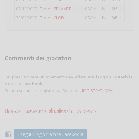
07/10/2007
Trofeo SELMART
CSAIN
IV
21°
classificat
30/09/2007
Trofeo CLOD
CSAIN
IV
34°
classificat
Commenti dei giocatori
Per poter scrivere un commento devi effettuare il Login a
Squash.it
o tramite
Facebook
.
Se non sei ancora registrato a Squash.it,
REGISTRATI ORA!
Nessun commento attualmente presente
Esegui il login tramite Facebook!