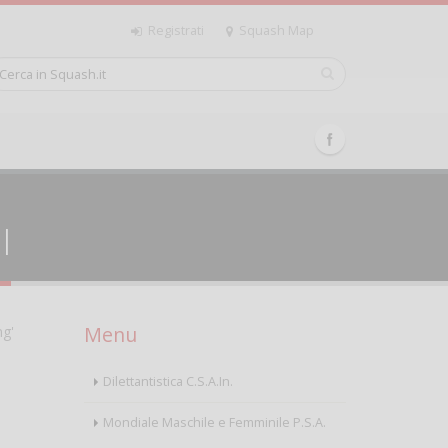
Registrati
Squash Map
I
Menu
ng'
Dilettantistica C.S.A.In.
Mondiale Maschile e Femminile P.S.A.