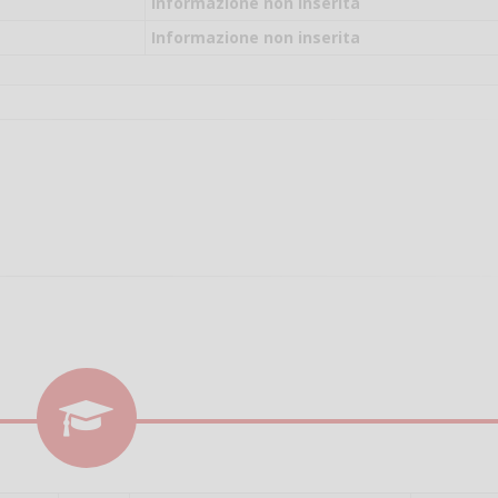
il campo per giocare
Informazione non inserita
un mio amico?
Informazione non inserita
Devo chiamare il nu
telefonico o si può f
online?
Grazie
Vanessa Ca