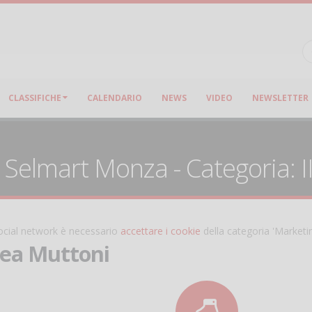
CLASSIFICHE
CALENDARIO
NEWS
VIDEO
NEWSLETTER
 Selmart Monza - Categoria: II
 social network è necessario
accettare i cookie
della categoria 'Marketi
ea Muttoni