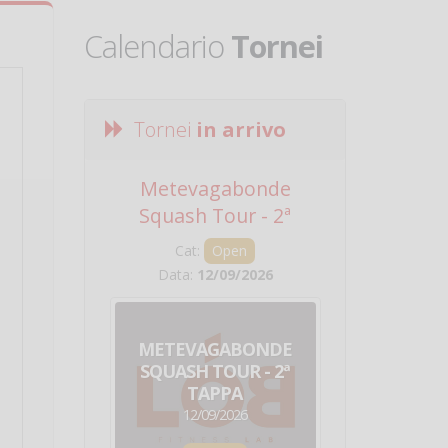
Calendario
Tornei
Tornei
in arrivo
Metevagabonde
Circuito Na
Squash Tour - 2ª
Squadre - 
Tappa
Cat:
Open
Cat:
Squ
Data:
12/09/2026
Data:
19/0
METEVAGABONDE
CIRCU
SQUASH TOUR - 2ª
NAZION
TAPPA
SQUADRE - 
12/09/2026
19/09/