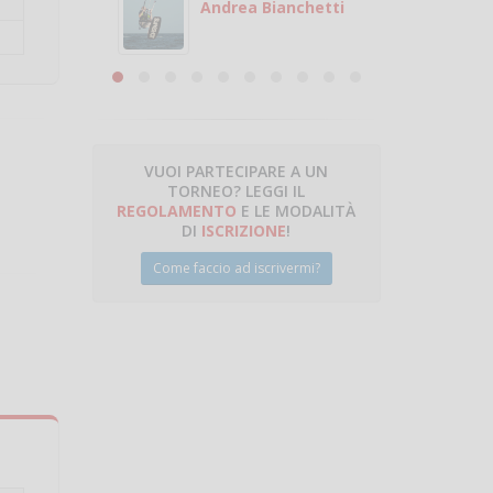
 con
puoi gio
Andrea Bianchetti
mero
Michele
are
VUOI PARTECIPARE A UN
TORNEO? LEGGI IL
talano
REGOLAMENTO
E LE MODALITÀ
DI
ISCRIZIONE
!
Come faccio ad iscrivermi?