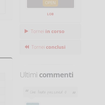
OPEN
SQUA
LOB
Centro Sporti
Tornei
in corso
Tornei
conclusi
Ultimi
commenti
Che figata pazzesca! :O
Ciao. Son
poco e v
otare
giocare.