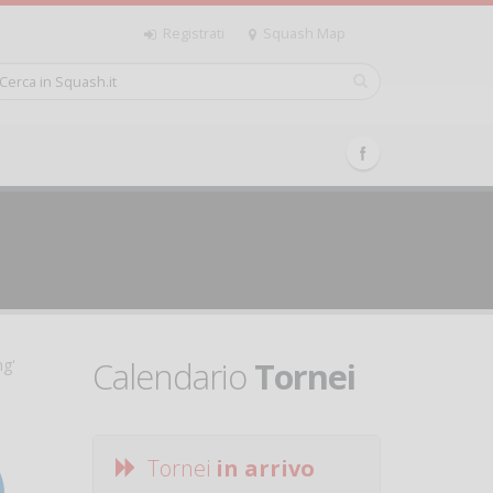
Registrati
Squash Map
Calendario
Tornei
ng'
Tornei
in arrivo