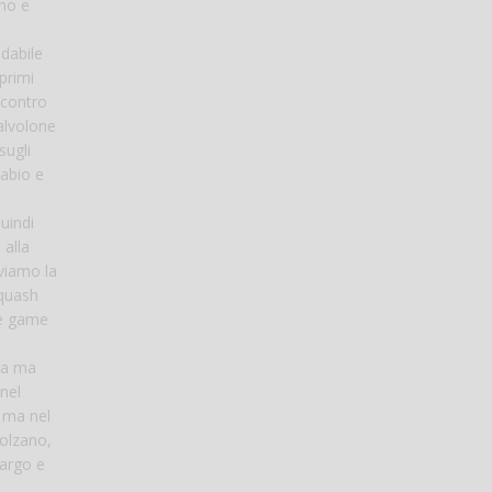
ano e
idabile
primi
 contro
salvolone
sugli
labio e
uindi
 alla
viamo la
Squash
ue game
dra ma
 nel
, ma nel
olzano,
largo e