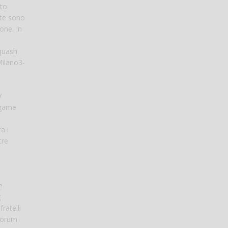
nto
ite sono
ione. In
quash
Milano3-
V
 game
a i
tre
e
g
ratelli
Forum