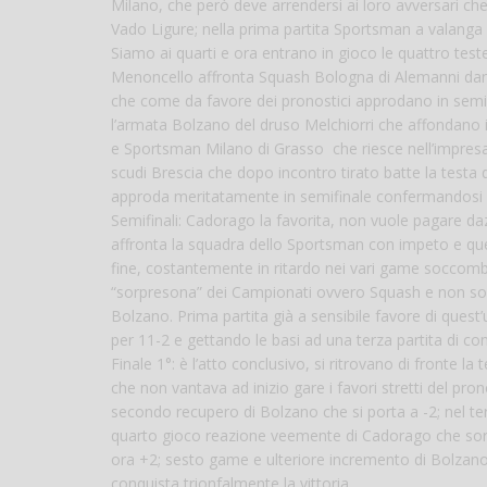
Milano, che però deve arrendersi ai loro avversari ch
Vado Ligure; nella prima partita Sportsman a valanga 
Siamo ai quarti e ora entrano in gioco le quattro teste 
Menoncello affronta Squash Bologna di Alemanni dando
che come da favore dei pronostici approdano in semif
l’armata Bolzano del druso Melchiorri che affondano i 
e Sportsman Milano di Grasso che riesce nell’impresa di
scudi Brescia che dopo incontro tirato batte la testa
approda meritatamente in semifinale confermandosi 
Semifinali: Cadorago la favorita, non vuole pagare daz
affronta la squadra dello Sportsman con impeto e quest
fine, costantemente in ritardo nei vari game soccombe
“sorpresona” dei Campionati ovvero Squash e non sol
Bolzano. Prima partita già a sensibile favore di que
per 11-2 e gettando le basi ad una terza partita di co
Finale 1°: è l’atto conclusivo, si ritrovano di fronte 
che non vantava ad inizio gare i favori stretti del pro
secondo recupero di Bolzano che si porta a -2; nel te
quarto gioco reazione veemente di Cadorago che sorp
ora +2; sesto game e ulteriore incremento di Bolzano 
conquista trionfalmente la vittoria.