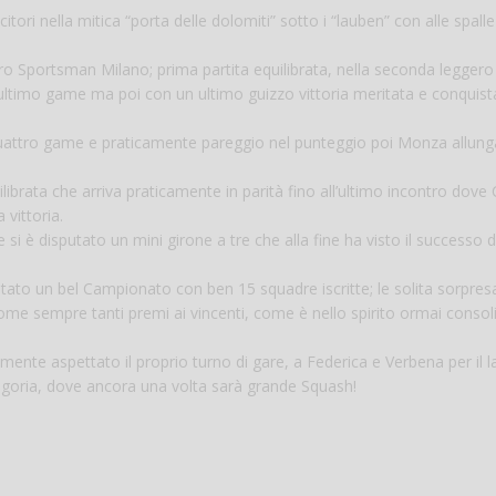
tori nella mitica “porta delle dolomiti” sotto i “lauben” con alle spalle
ro Sportsman Milano; prima partita equilibrata, nella seconda leggero
ultimo game ma poi con un ultimo guizzo vittoria meritata e conquista
uattro game e praticamente pareggio nel punteggio poi Monza allung
librata che arriva praticamente in parità fino all’ultimo incontro dove
 vittoria.
e si è disputato un mini girone a tre che alla fine ha visto il successo d
o un bel Campionato con ben 15 squadre iscritte; le solita sorpres
 come sempre tanti premi ai vincenti, come è nello spirito ormai consol
emente aspettato il proprio turno di gare, a Federica e Verbena per il 
Categoria, dove ancora una volta sarà grande Squash!