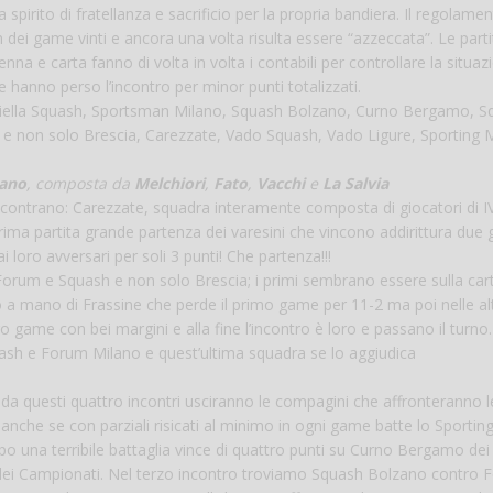
a spirito di fratellanza e sacrificio per la propria bandiera. Il regolame
n dei game vinti e ancora una volta risulta essere “azzeccata”. Le part
 penna e carta fanno di volta in volta i contabili per controllare la situaz
e hanno perso l’incontro per minor punti totalizzati.
 Biella Squash, Sportsman Milano, Squash Bolzano, Curno Bergamo, S
non solo Brescia, Carezzate, Vado Squash, Vado Ligure, Sporting 
zano
, composta da
Melchiori
,
Fato
,
Vacchi
e
La Salvia
 incontrano: Carezzate, squadra interamente composta di giocatori di I
prima partita grande partenza dei varesini che vincono addirittura due
 loro avversari per soli 3 punti! Che partenza!!!
rum e Squash e non solo Brescia; i primi sembrano essere sulla cart
no a mano di Frassine che perde il primo game per 11-2 ma poi nelle al
oro game con bei margini e alla fine l’incontro è loro e passano il turno.
uash e Forum Milano e quest’ultima squadra se lo aggiudica
e da questi quattro incontri usciranno le compagini che affronteranno l
anche se con parziali risicati al minimo in ogni game batte lo Sportin
 una terribile battaglia vince di quattro punti su Curno Bergamo dei f
ei Campionati. Nel terzo incontro troviamo Squash Bolzano contro 