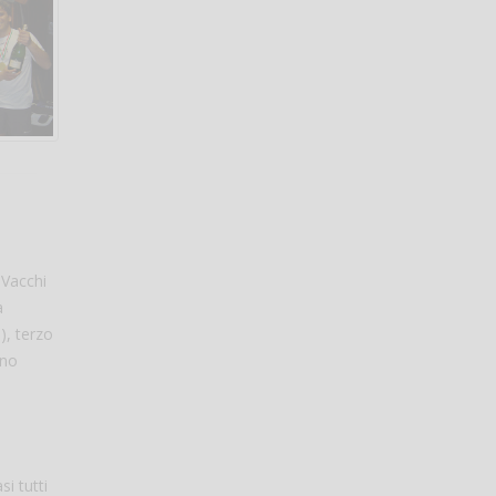
 Vacchi
a
), terzo
ono
i tutti