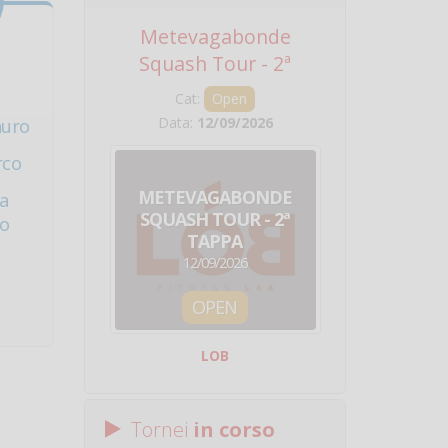
Metevagabonde
Circuito Na
Squash Tour - 2ª
Squadre - 
Tappa
Cat:
Open
Cat:
Squ
Data:
12/09/2026
Data:
19/0
auro
rco
METEVAGABONDE
CIRCU
ia
SQUASH TOUR - 2ª
NAZION
no
TAPPA
SQUADRE - 
12/09/2026
19/09/
OPEN
SQUA
LOB
Centro Sporti
Tornei
in corso