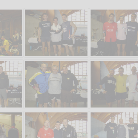
Salve,
Che figata
come fare per prenotare
il campo per giocare con
An
un mio amico?
Devo chiamare il numero
telefonico o si può fare
online?
Grazie