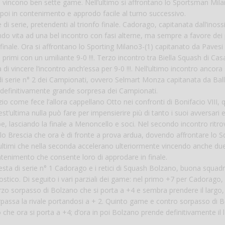
e vincono ben sette game. Nell’ultimo si affrontano lo Sportsman Mil
poi in contenimento e approdo facile al turno successivo.
di serie, pretendenti al trionfo finale. Cadorago, capitanata dall’inoss
 vita ad una bel incontro con fasi alterne, ma sempre a favore dei 
inale. Ora si affrontano lo Sporting Milano3-(1) capitanato da Pavesi
primi con un umiliante 9-0 !!!. Terzo incontro tra Biella Squash di Ca
 vincere l’incontro anch’essa per 9-0 !!!. Nell’ultimo incontro ancora 
 di serie n° 2 dei Campionati, ovvero Selmart Monza capitanata da Bal
definitivamente grande sorpresa dei Campionati.
io come fece l’allora cappellano Otto nei confronti di Bonifacio VIII, q
’ultima nulla può fare per impensierire più di tanto i suoi avversari e
, lasciando la finale a Menoncello e soci. Nel secondo incontro ritro
o Brescia che ora è di fronte a prova ardua, dovendo affrontare lo 
st’ultimi che nella seconda accelerano ulteriormente vincendo anche d
ntenimento che consente loro di approdare in finale.
la testa di serie n° 1 Cadorago e i retici di Squash Bolzano, buona squa
nostico. Di seguito i vari parziali dei game: nel primo +7 per Cadorago,
rzo sorpasso di Bolzano che si porta a +4 e sembra prendere il largo
assa la rivale portandosi a + 2. Quinto game e contro sorpasso di B
che ora si porta a +4; d’ora in poi Bolzano prende definitivamente il 