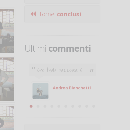
Tornei
conclusi
Ultimi
commenti
 pazzesca! :O
Ciao. Sono a Treviglio da
poco e vorrei tornare a
giocare. Se sei in zona e
puoi giocare fammi sapere.
drea Bianchetti
Michele
Michele Miglionico