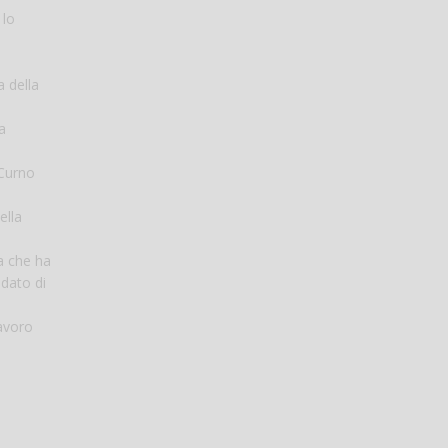
 lo
 della
a
 Curno
ella
a che ha
idato di
lavoro