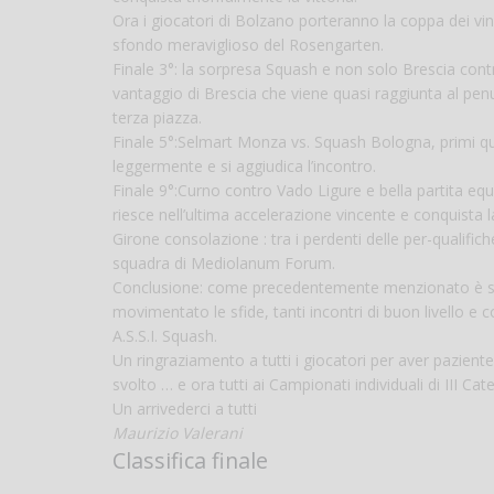
Ora i giocatori di Bolzano porteranno la coppa dei vinci
sfondo meraviglioso del Rosengarten.
Finale 3°: la sorpresa Squash e non solo Brescia cont
vantaggio di Brescia che viene quasi raggiunta al pen
terza piazza.
Finale 5°:Selmart Monza vs. Squash Bologna, primi q
leggermente e si aggiudica l’incontro.
Finale 9°:Curno contro Vado Ligure e bella partita equi
riesce nell’ultima accelerazione vincente e conquista la
Girone consolazione : tra i perdenti delle per-qualifich
squadra di Mediolanum Forum.
Conclusione: come precedentemente menzionato è stat
movimentato le sfide, tanti incontri di buon livello e
A.S.S.I. Squash.
Un ringraziamento a tutti i giocatori per aver pazient
svolto … e ora tutti ai Campionati individuali di III 
Un arrivederci a tutti
Maurizio Valerani
Classifica finale