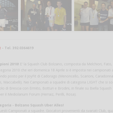
t
- Tel. 392.0364619
ioni 2010!
E' la Squash Club Bolzano, composta da Melchiori, Fato,
tegoria 2010 che ieri domenica 18 Aprile si è imposta nei campionati 
ondo posto per il JoyFit di Cadorago (Menoncello, Scarioni, Caradonna
ne, Maccabelli). Nei Campionati a squadre di categoria LIGHT che si s
lo di Brescia con Ermito, Botturi e Brodini, in finale su Biella Squash
per il Mediolanum Forum (Herraiz, Perilli, Rosa).
egoria - Bolzano Squash Uber Alles!
uesti Campionati a squadre. Giocatori provenienti da svariati Club, quas