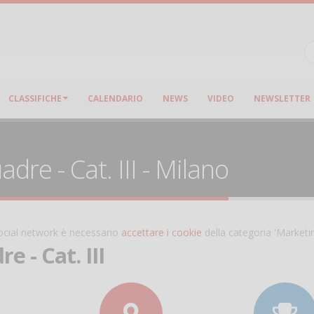
CLASSIFICHE
CALENDARIO
NEWS
VIDEO
NEWSLETTER
dre - Cat. III - Milano
 social network è necessario
accettare i cookie
della categoria 'Marketi
e - Cat. III