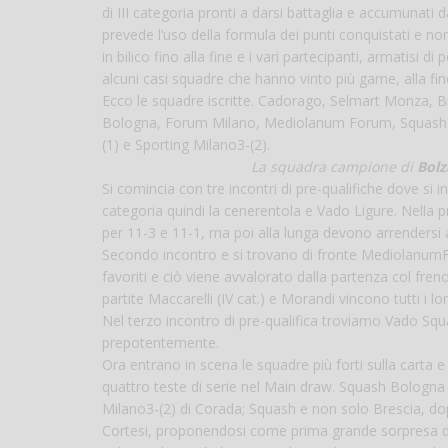
di III categoria pronti a darsi battaglia e accumunati d
prevede l’uso della formula dei punti conquistati e no
in bilico fino alla fine e i vari partecipanti, armatisi di
alcuni casi squadre che hanno vinto più game, alla fin
Ecco le squadre iscritte. Cadorago, Selmart Monza,
Bologna, Forum Milano, Mediolanum Forum, Squash e 
(1) e Sporting Milano3-(2).
La squadra campione di
Bol
Si comincia con tre incontri di pre-qualifiche dove si
categoria quindi la cenerentola e Vado Ligure. Nella 
per 11-3 e 11-1, ma poi alla lunga devono arrendersi ai
Secondo incontro e si trovano di fronte MediolanumFo
favoriti e ciò viene avvalorato dalla partenza col fre
partite Maccarelli (IV cat.) e Morandi vincono tutti i l
Nel terzo incontro di pre-qualifica troviamo Vado Sq
prepotentemente.
Ora entrano in scena le squadre più forti sulla carta 
quattro teste di serie nel Main draw. Squash Bologna 
Milano3-(2) di Corada; Squash e non solo Brescia, dopo
Cortesi, proponendosi come prima grande sorpresa d