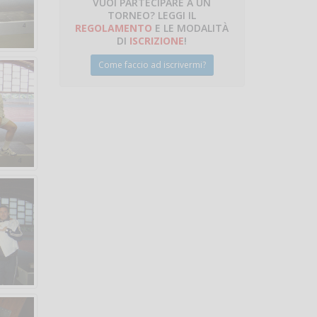
VUOI PARTECIPARE A UN
TORNEO? LEGGI IL
REGOLAMENTO
E LE MODALITÀ
DI
ISCRIZIONE
!
Come faccio ad iscrivermi?