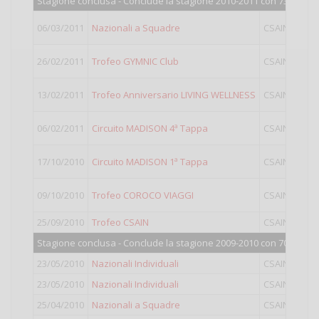
Stagione conclusa - Conclude la stagione 2010-2011 con 737 punti
06/03/2011
Nazionali a Squadre
CSAIN
IV
26/02/2011
Trofeo GYMNIC Club
CSAIN
IV
13/02/2011
Trofeo Anniversario LIVING WELLNESS
CSAIN
IV
06/02/2011
Circuito MADISON 4ª Tappa
CSAIN
IV
17/10/2010
Circuito MADISON 1ª Tappa
CSAIN
IV
09/10/2010
Trofeo COROCO VIAGGI
CSAIN
IV
25/09/2010
Trofeo CSAIN
CSAIN
Ope
Stagione conclusa - Conclude la stagione 2009-2010 con 700 punti
23/05/2010
Nazionali Individuali
CSAIN
IV
23/05/2010
Nazionali Individuali
CSAIN
III
25/04/2010
Nazionali a Squadre
CSAIN
IV