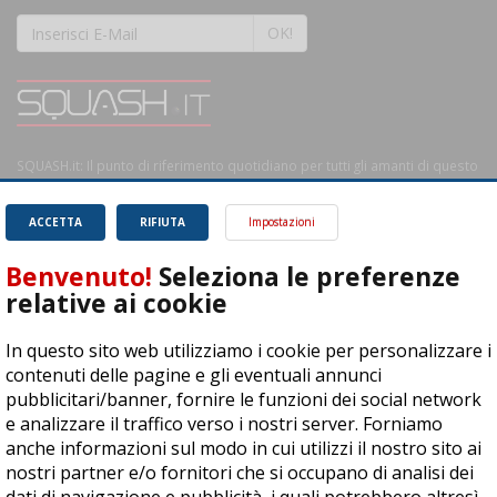
OK!
SQUASH.it: Il punto di riferimento quotidiano per tutti gli amanti di questo
magnifico sport.
Leggi
ACCETTA
RIFIUTA
Impostazioni
Benvenuto!
Seleziona le preferenze
relative ai cookie
ASD Let's Sport - Via T. Olivelli 3, 25014 Castenedolo (BS) - P. Iva:
In questo sito web utilizziamo i cookie per personalizzare i
04278030988
contenuti delle pagine e gli eventuali annunci
© Copyright 2015 | All Rights Reserved - Powered by
DynDevice
pubblicitari/banner, fornire le funzioni dei social network
e analizzare il traffico verso i nostri server. Forniamo
Privacy Policy
Cookie Policy
Accessibilità
Sitemap
anche informazioni sul modo in cui utilizzi il nostro sito ai
nostri partner e/o fornitori che si occupano di analisi dei