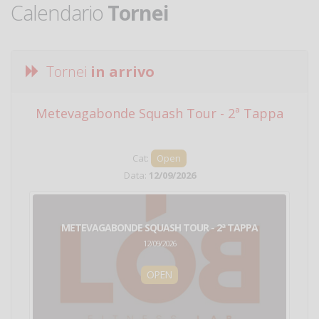
Calendario
Tornei
Tornei
in arrivo
Metevagabonde Squash Tour - 2ª Tappa
Ci
Cat:
Open
Data:
12/09/2026
METEVAGABONDE SQUASH TOUR - 2ª TAPPA
12/09/2026
OPEN