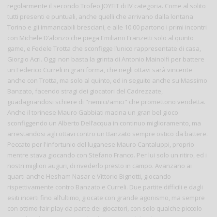
regolarmente il secondo Trofeo JOYFIT di IV categoria. Come al solito
tutti presenti e puntuali, anche quelli che arrivano dalla lontana
Torino e gli immancabili bresciani, e alle 10.00 partono i primi incontri
con Michele D’alonzo che piega Emiliano Franzetti solo al quinto
game, e Fedele Trotta che sconfigge l’unico rappresentate di casa,
Giorgio Acri. Oggi non basta la grinta di Antonio Mainolfi per battere
un Federico Curreli in gran forma, che negli ottavi sarà vincente
anche con Trotta, ma solo al quinto, ed in seguito anche su Massimo
Banzato, facendo stragi dei giocatori del Cadrezzate,
guadagnandosi schiere di "nemici/amici" che promettono vendetta.
Anche il torinese Mauro Gabbiati macina un gran bel gioco
sconfiggendo un Alberto Dell’acqua in continuo miglioramento, ma
arrestandosi agli ottavi contro un Banzato sempre ostico da battere.
Peccato per l'infortunio del luganese Mauro Cantaluppi, proprio
mentre stava giocando con Stefano Franco. Per lui solo un ritiro, ed i
nostri migliori auguri, di rivederlo presto in campo. Avanzano ai
quarti anche Hesham Nasar e Vittorio Bignotti, giocando
rispettivamente contro Banzato e Curreli. Due partite difficili e dagli
esiti incerti fino all’ultimo, giocate con grande agonismo, ma sempre
con ottimo fair play da parte dei giocatori, con solo qualche piccolo