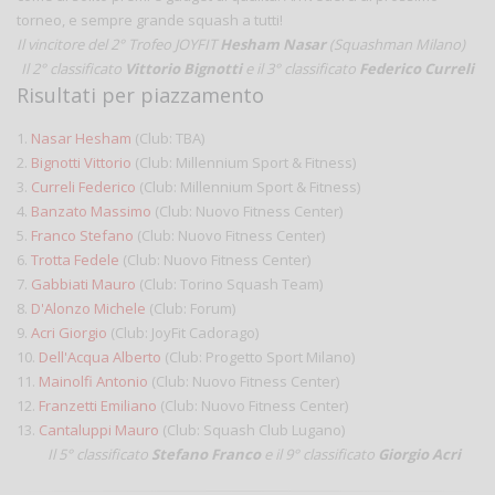
torneo, e sempre grande squash a tutti!
Il vincitore del 2° Trofeo JOYFIT
Hesham Nasar
(Squashman Milano)
Il 2° classificato
Vittorio Bignotti
e il 3° classificato
Federico Curreli
Risultati per piazzamento
1.
Nasar Hesham
(Club: TBA)
2.
Bignotti Vittorio
(Club: Millennium Sport & Fitness)
3.
Curreli Federico
(Club: Millennium Sport & Fitness)
4.
Banzato Massimo
(Club: Nuovo Fitness Center)
5.
Franco Stefano
(Club: Nuovo Fitness Center)
6.
Trotta Fedele
(Club: Nuovo Fitness Center)
7.
Gabbiati Mauro
(Club: Torino Squash Team)
8.
D'Alonzo Michele
(Club: Forum)
9.
Acri Giorgio
(Club: JoyFit Cadorago)
10.
Dell'Acqua Alberto
(Club: Progetto Sport Milano)
11.
Mainolfi Antonio
(Club: Nuovo Fitness Center)
12.
Franzetti Emiliano
(Club: Nuovo Fitness Center)
13.
Cantaluppi Mauro
(Club: Squash Club Lugano)
Il 5° classificato
Stefano Franco
e il 9° classificato
Giorgio Acri