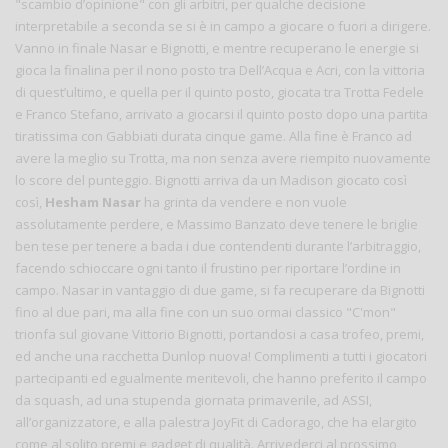
"scambio d’opinione" con gli arbitri, per qualche decisione
interpretabile a seconda se si è in campo a giocare o fuori a dirigere.
Vanno in finale Nasar e Bignotti, e mentre recuperano le energie si
gioca la finalina per il nono posto tra Dell’Acqua e Acri, con la vittoria
di quest’ultimo, e quella per il quinto posto, giocata tra Trotta Fedele
e Franco Stefano, arrivato a giocarsi il quinto posto dopo una partita
tiratissima con Gabbiati durata cinque game. Alla fine è Franco ad
avere la meglio su Trotta, ma non senza avere riempito nuovamente
lo score del punteggio. Bignotti arriva da un Madison giocato così
così,
Hesham Nasar
ha grinta da vendere e non vuole
assolutamente perdere, e Massimo Banzato deve tenere le briglie
ben tese per tenere a bada i due contendenti durante l’arbitraggio,
facendo schioccare ogni tanto il frustino per riportare l’ordine in
campo. Nasar in vantaggio di due game, si fa recuperare da Bignotti
fino al due pari, ma alla fine con un suo ormai classico "C'mon"
trionfa sul giovane Vittorio Bignotti, portandosi a casa trofeo, premi,
ed anche una racchetta Dunlop nuova! Complimenti a tutti i giocatori
partecipanti ed egualmente meritevoli, che hanno preferito il campo
da squash, ad una stupenda giornata primaverile, ad ASSI,
all’organizzatore, e alla palestra JoyFit di Cadorago, che ha elargito
come al solito premi e gadget di qualità. Arrivederci al prossimo