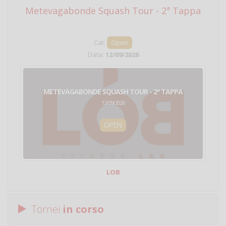
Metevagabonde Squash Tour - 2ª Tappa
Ci
Cat:
Open
Data:
12/09/2026
METEVAGABONDE SQUASH TOUR - 2ª TAPPA
12/09/2026
OPEN
LOB
Tornei
in corso