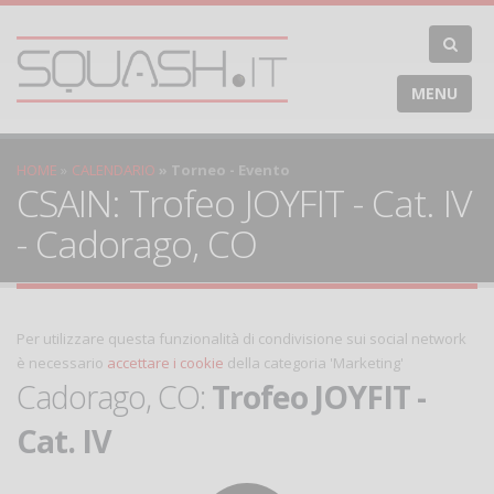
MENU
HOME
CALENDARIO
Torneo - Evento
CSAIN: Trofeo JOYFIT - Cat. IV
- Cadorago, CO
Per utilizzare questa funzionalità di condivisione sui social network
è necessario
accettare i cookie
della categoria 'Marketing'
Cadorago, CO:
Trofeo JOYFIT -
Cat. IV