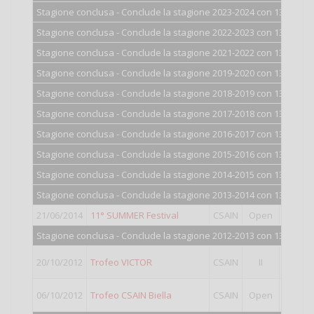
Stagione conclusa - Conclude la stagione 2023-2024 con 1300 punt
Stagione conclusa - Conclude la stagione 2022-2023 con 1300 punt
Stagione conclusa - Conclude la stagione 2021-2022 con 1300 punt
Stagione conclusa - Conclude la stagione 2019-2020 con 1300 punt
Stagione conclusa - Conclude la stagione 2018-2019 con 1300 punt
Stagione conclusa - Conclude la stagione 2017-2018 con 1300 punt
Stagione conclusa - Conclude la stagione 2016-2017 con 1301 punt
Stagione conclusa - Conclude la stagione 2015-2016 con 1302 punt
Stagione conclusa - Conclude la stagione 2014-2015 con 1306 punt
Stagione conclusa - Conclude la stagione 2013-2014 con 1318 punt
21/06/2014
11° SUMMER Festival
CSAIN
Open
11°
clas
Stagione conclusa - Conclude la stagione 2012-2013 con 1355 punt
15°
clas
20/10/2012
Trofeo VICTOR
CSAIN
II
Punti va
14°
clas
06/10/2012
Trofeo CSAIN Biella
CSAIN
Open
Punti va