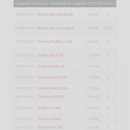
Stagione conclusa - Conclude la stagione 2011-2012 con 1398 punt
6°
class
13/05/2012
Nazionali Individuali
CSAIN
II
Punti va
4°
class
21/04/2012
Nazionali a Squadre
CSAIN
GOLD
Punti va
8°
class
31/03/2012
Trofeo PIUBELLI CAR
CSAIN
II
Punti va
4°
class
11/03/2012
Trofeo VICTOR
CSAIN
II
Punti va
12/02/2012
Trofeo DUNLOP
CSAIN
II
7°
class
3°
class
18/12/2011
Trofeo MADISON
CSAIN
II
Punti va
18/12/2011
Trofeo MADISON
CSAIN
I
14°
clas
04/12/2011
Trofeo DUNLOP
CSAIN
II
13°
clas
6°
class
13/11/2011
Trofeo CSAIN
CSAIN
II
Punti va
13/11/2011
Trofeo CSAIN
CSAIN
I
11°
clas
06/11/2011
Trofeo 74 CAFÈ
CSAIN
II
13°
clas