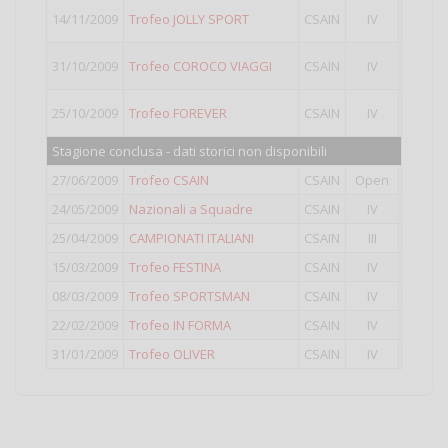
1°
class
14/11/2009
Trofeo JOLLY SPORT
CSAIN
IV
Punti va
1°
class
31/10/2009
Trofeo COROCO VIAGGI
CSAIN
IV
Punti va
2°
class
25/10/2009
Trofeo FOREVER
CSAIN
IV
Punti va
Stagione conclusa - dati storici non disponibili
27/06/2009
Trofeo CSAIN
CSAIN
Open
8°
class
24/05/2009
Nazionali a Squadre
CSAIN
IV
5°
class
25/04/2009
CAMPIONATI ITALIANI
CSAIN
III
46°
clas
15/03/2009
Trofeo FESTINA
CSAIN
IV
2°
class
08/03/2009
Trofeo SPORTSMAN
CSAIN
IV
5°
class
22/02/2009
Trofeo IN FORMA
CSAIN
IV
10°
clas
31/01/2009
Trofeo OLIVER
CSAIN
IV
5°
class