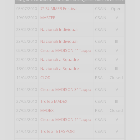
03/07/2010
7° SUMMER Festival
CSAIN
Open
9°
class
19/06/2010
MASTER
CSAIN
IV
3°
class
1°
class
23/05/2010
Nazionali Individuali
CSAIN
IV
Punti va
23/05/2010
Nazionali Individuali
CSAIN
III
21°
clas
02/05/2010
Circuito MADISON 4ª Tappa
CSAIN
IV
4°
class
25/04/2010
Nazionali a Squadre
CSAIN
IV
1°
class
18/04/2010
Nazionali a Squadre
CSAIN
III
14°
clas
11/04/2010
CLOD
PSA
Closed
33°
clas
5°
class
11/04/2010
Circuito MADISON 3ª Tappa
CSAIN
IV
Punti va
27/02/2010
Trofeo MADEX
CSAIN
III
12°
clas
27/02/2010
MADEX
PSA
Closed
14°
clas
07/02/2010
Circuito MADISON 1ª Tappa
CSAIN
IV
28°
clas
2°
class
31/01/2010
Trofeo TETASPORT
CSAIN
IV
Punti va