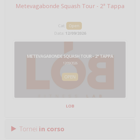
Metevagabonde Squash Tour - 2ª Tappa
Ci
Cat:
Open
Data:
12/09/2026
METEVAGABONDE SQUASH TOUR - 2ª TAPPA
12/09/2026
OPEN
LOB
Tornei
in corso