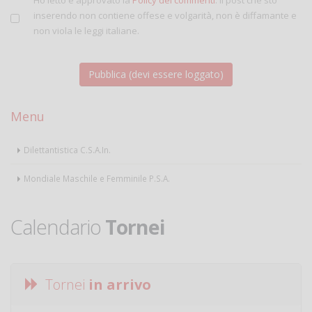
Ho letto e approvato la
Policy dei commenti
. Il post che sto
inserendo non contiene offese e volgarità, non è diffamante e
non viola le leggi italiane.
Menu
Dilettantistica C.S.A.In.
Mondiale Maschile e Femminile P.S.A.
Calendario
Tornei
Tornei
in arrivo