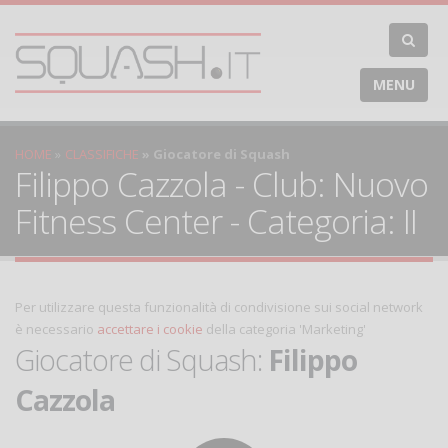
MENU
HOME
CLASSIFICHE
Giocatore di Squash
Filippo Cazzola - Club: Nuovo
Fitness Center - Categoria: II
Per utilizzare questa funzionalità di condivisione sui social network
è necessario
accettare i cookie
della categoria 'Marketing'
Giocatore di Squash:
Filippo
Cazzola