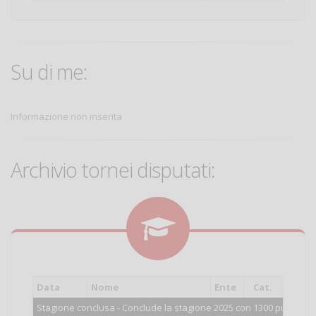
Su di me:
Informazione non inserita
Archivio tornei disputati:
Data
Nome
Ente
Cat.
Piazz
Stagione conclusa - Conclude la stagione 2025 con 1300 punti.