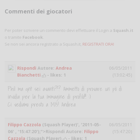
Commenti dei giocatori
Per poter scrivere un commento devi effettuare il Login a
Squash.it
o tramite
Facebook
.
Se non sei ancora registrato a Squash.it,
REGISTRATI ORA!
Rispondi
Autore:
Andrea
06/05/2011
Bianchetti
- likes:
1
(13:02:45)
Phil ma qnt sei avanti?!? Ammetto di provare un pò di
invidia per la tua immagine di profilo!!! :)
Ci vediamo presto a MI3! Andrea
Filippo Cazzola
(Squash Player)', '2011-05-
06/05/2011
06' , '15:47:20');">Rispondi Autore:
Filippo
(15:47:20)
Cazzola
(Squash Player)
- likes:
1