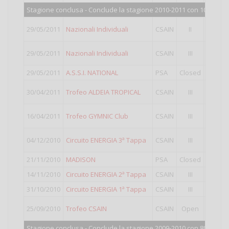
Stagione conclusa - Conclude la stagione 2010-2011 con 1045 pun
20°
clas
29/05/2011
Nazionali Individuali
CSAIN
II
Punti va
5°
class
29/05/2011
Nazionali Individuali
CSAIN
III
Punti va
29/05/2011
A.S.S.I. NATIONAL
PSA
Closed
27°
clas
2°
class
30/04/2011
Trofeo ALDEIA TROPICAL
CSAIN
III
Punti va
1°
class
16/04/2011
Trofeo GYMNIC Club
CSAIN
III
Punti va
5°
class
04/12/2010
Circuito ENERGIA 3ª Tappa
CSAIN
III
Punti va
21/11/2010
MADISON
PSA
Closed
15°
clas
14/11/2010
Circuito ENERGIA 2ª Tappa
CSAIN
III
11°
clas
31/10/2010
Circuito ENERGIA 1ª Tappa
CSAIN
III
10°
clas
9°
class
25/09/2010
Trofeo CSAIN
CSAIN
Open
Punti va
Stagione conclusa - Conclude la stagione 2009-2010 con 807 punti