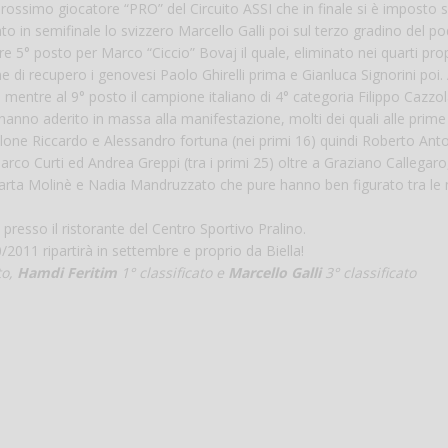
e prossimo giocatore “PRO” del Circuito ASSI che in finale si è imposto 
o in semifinale lo svizzero Marcello Galli poi sul terzo gradino del po
5° posto per Marco “Ciccio” Bovaj il quale, eliminato nei quarti pro
e di recupero i genovesi Paolo Ghirelli prima e Gianluca Signorini poi. 
mentre al 9° posto il campione italiano di 4° categoria Filippo Cazzo
 hanno aderito in massa alla manifestazione, molti dei quali alle prime
lone Riccardo e Alessandro fortuna (nei primi 16) quindi Roberto Anto
co Curti ed Andrea Greppi (tra i primi 25) oltre a Graziano Callegaro
arta Molinè e Nadia Mandruzzato che pure hanno ben figurato tra le
presso il ristorante del Centro Sportivo Pralino.
2011 ripartirà in settembre e proprio da Biella!
to,
Hamdi Feritim
1° classificato e
Marcello Galli
3° classificato