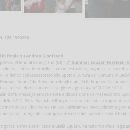
Vanessa Ca
l. 328.1390296
 in finale su Andrea Gianfredi!
ortivo Pralino di Sandigliano (BI) il
7° Summer Squash Festival - 5
duale maschile e femminile. La manifestazione, organizzata e diretta 
or - a fianco dell’Assessorato allo Sport e Cultura del Comune di Biella
 Diamant Boart, “da Bovaj non sbagli mai”, “G.B. Frugone Cashmere”, 
ta la festa di chiusura della stagione agonistica ASSI 2009/2010.
mbiti trofei messi generosamente a disposizione dall’Assessorato Spor
o della A.S.D. Biella Squash nell’organizzazione di questa importantis
’anno tenutasi (finalmente!) in una caldissima e piacevolissima giorna
 quando non impegnati in campo, delle rilassanti pause di sole e bagni 
gorosi e tradizionali canoni Biella Squash, ha visto trionfare l’egizia