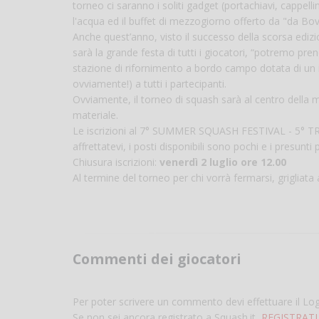
torneo ci saranno i soliti gadget (portachiavi, cappellin
l'acqua ed il buffet di mezzogiorno offerto da "da Bo
Anche quest’anno, visto il successo della scorsa edizio
sarà la grande festa di tutti i giocatori, “potremo pr
stazione di rifornimento a bordo campo dotata di un
ovviamente!) a tutti i partecipanti.
Ovviamente, il torneo di squash sarà al centro della m
materiale.
Le iscrizioni al 7° SUMMER SQUASH FESTIVAL - 5° 
affrettatevi, i posti disponibili sono pochi e i presunti 
Chiusura iscrizioni:
venerdì 2 luglio ore 12.00
Al termine del torneo per chi vorrà fermarsi, grigliata
Commenti dei giocatori
Per poter scrivere un commento devi effettuare il Lo
Se non sei ancora registrato a Squash.it,
REGISTRATI