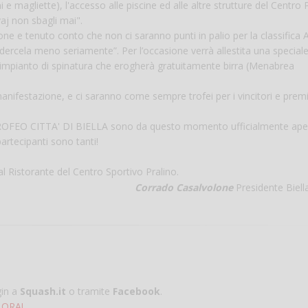
i e magliette), l'accesso alle piscine ed alle altre strutture del Centro 
vaj non sbagli mai".
ne e tenuto conto che non ci saranno punti in palio per la classifica A.
endercela meno seriamente”. Per l’occasione verrà allestita una special
 impianto di spinatura che erogherà gratuitamente birra (Menabrea
anifestazione, e ci saranno come sempre trofei per i vincitori e premi
TROFEO CITTA' DI BIELLA sono da questo momento ufficialmente ap
partecipanti sono tanti!
 al Ristorante del Centro Sportivo Pralino.
Corrado Casalvolone
Presidente Biell
gin a
Squash.it
o tramite
Facebook
.
 ORA!