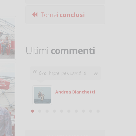
Tornei
conclusi
Ultimi
commenti
Che figata pazzesca! :O
Ciao. Son
poco e v
otare
giocare.
 con
puoi gio
Andrea Bianchetti
mero
Michele
are