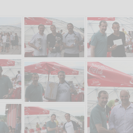
Salve,
come fare per pren
il campo per giocare
un mio amico?
Devo chiamare il nu
telefonico o si può f
online?
Grazie