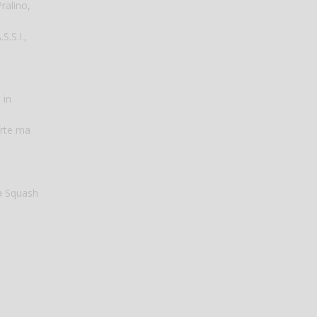
Pralino,
S.S.I.,
e
 in
erte ma
a Squash