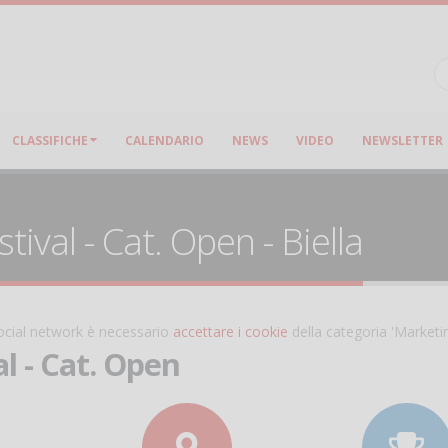
CLASSIFICHE
CALENDARIO
NEWS
VIDEO
NEWSLETTER
val - Cat. Open - Biella
 social network è necessario
accettare i cookie
della categoria 'Marketi
l - Cat. Open