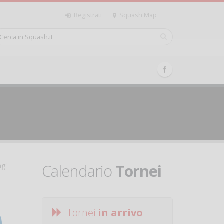
Registrati
Squash Map
Calendario
Tornei
ng'
Tornei
in arrivo