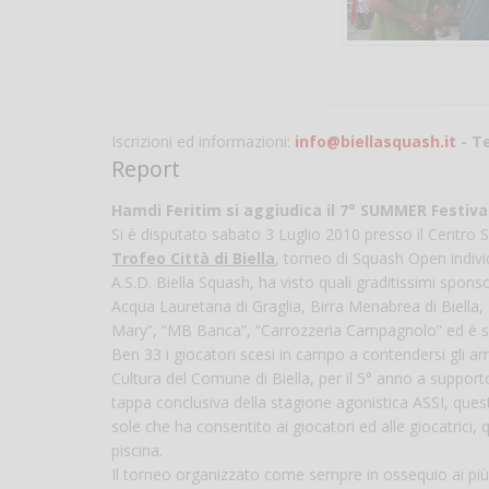
Iscrizioni ed informazioni:
info@biellasquash.it
- Te
Report
Hamdi Feritim si aggiudica il 7° SUMMER Festival
Si è disputato sabato 3 Luglio 2010 presso il Centro Sp
Trofeo Città di Biella
, torneo di Squash Open indivi
A.S.D. Biella Squash, ha visto quali graditissimi spons
Acqua Lauretana di Graglia, Birra Menabrea di Biella,
Mary”, “MB Banca”, “Carrozzeria Campagnolo” ed è sta
Ben 33 i giocatori scesi in campo a contendersi gli a
Cultura del Comune di Biella, per il 5° anno a support
tappa conclusiva della stagione agonistica ASSI, quest
sole che ha consentito ai giocatori ed alle giocatrici,
piscina.
Il torneo organizzato come sempre in ossequio ai più ri