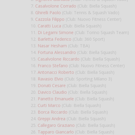
7.
Casalvolone Corrado
(Club: Biella Squash)
8.
Ghirelli Paolo
(Club: Tennis & Squash Vado)
9.
Cazzola Filippo
(Club: Nuovo Fitness Center)
10.
Caratti Luca
(Club: Biella Squash)
11.
Di Legami Simone
(Club: Torino Squash Team)
12.
Barletta Federico
(Club: 360 Sport)
13.
Nasar Hesham
(Club: TBA)
14.
Fortuna Alessandro
(Club: Biella Squash)
15.
Casalvolone Riccardo
(Club: Biella Squash)
16.
Franco Stefano
(Club: Nuovo Fitness Center)
17.
Antonacci Roberto
(Club: Biella Squash)
18.
Ravasio Elvio
(Club: Sporting Milano 3)
19.
Donati Cesare
(Club: Biella Squash)
20.
Davico Claudio
(Club: Biella Squash)
21.
Panetto Emanuele
(Club: Biella Squash)
22.
Curti Marco
(Club: Biella Squash)
23.
Borca Riccardo
(Club: Biella Squash)
24.
Greppi Andrea
(Club: Biella Squash)
25.
Callegaro Graziano
(Club: Biella Squash)
26.
Tapparo Giancarlo
(Club: Biella Squash)