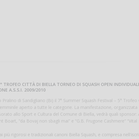
° TROFEO CITTÀ DI BIELLA TORNEO DI SQUASH OPEN INDIVIDUAL
NE A.S.S.I. 2009/2010
 Pralino di Sandigliano (Bi) il 7° Summer Squash Festival – 5° Trofeo C
femminile aperto a tutte le categorie. La manifestazione, organizzata 
essorato allo Sport e Cultura del Comune di Biella, vedrà quali sponsor:
ant Boart, “da Bovaj non sbagli mai” e “G.B. Frugone Cashmere” “Vital
più rigorosi e tradizionali canoni Biella Squash, e compresa nell'iscri