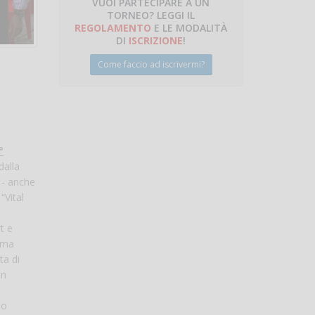
VUOI PARTECIPARE A UN
TORNEO? LEGGI IL
talano
REGOLAMENTO
E LE MODALITÀ
DI
ISCRIZIONE
!
Come faccio ad iscrivermi?
°
dalla
 - anche
“Vital
t e
sima
ta di
in
no