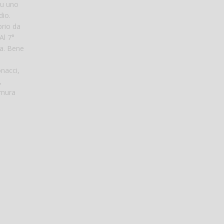
su uno
dio.
prio da
Al 7°
la. Bene
nacci,
,
 mura