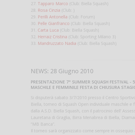
27.
Tapparo Marco
(Club: Biella Squash)
28.
Rosa Cinzia
(Club: )
29.
Perilli Antonella
(Club: Forum)
30.
Pelle Gianfranco
(Club: Biella Squash)
31.
Carta Luca
(Club: Biella Squash)
32.
Herraiz Cristina
(Club: Sporting Milano 3)
33.
Mandruzzato Nadia
(Club: Biella Squash)
NEWS: 28 Giugno 2010
PRESENTAZIONE 7° SUMMER SQUASH FESTIVAL - 5
MASCHILE E FEMMINILE FESTA DI CHIUSURA STAGIO
Si disputerà sabato 3/7/2010 presso il Centro Sportivo
Biella, torneo di Squash Open individuale maschile e 
dalla A.S.D. Biella Squash, con il patrocinio dell’ Ass
Lauretana di Graglia, Birra Menabrea di Biella, Diam
“MB Banca”.
Il torneo sarà organizzato come sempre in ossequio ai 