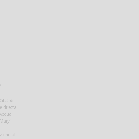
E
ittà di
e diretta
 Acqua
 Mary”
zione al