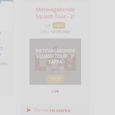
Metevagabonde
Circuito Na
Squash Tour - 2ª
Squadre - 
Tappa
Cat:
Open
Cat:
Squ
Data:
12/09/2026
Data:
19/0
m
i
di
METEVAGABONDE
CIRCU
a
SQUASH TOUR - 2ª
NAZION
TAPPA
SQUADRE - 
ello
12/09/2026
19/09/
OPEN
SQUA
LOB
Centro Sporti
Tornei
in corso