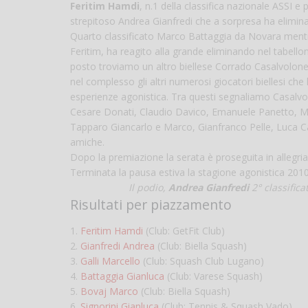
Feritim Hamdi
, n.1 della classifica nazionale ASSI 
strepitoso Andrea Gianfredi che a sorpresa ha eliminat
Quarto classificato Marco Battaggia da Novara mentre 
Feritim, ha reagito alla grande eliminando nel tabellon
posto troviamo un altro biellese Corrado Casalvolone 
nel complesso gli altri numerosi giocatori biellesi che
esperienze agonistica. Tra questi segnaliamo Casalvo
Cesare Donati, Claudio Davico, Emanuele Panetto, Mar
Tapparo Giancarlo e Marco, Gianfranco Pelle, Luca C
amiche.
Dopo la premiazione la serata è proseguita in allegria 
Terminata la pausa estiva la stagione agonistica 2010/
Il podio,
Andrea Gianfredi
2° classifica
Risultati per piazzamento
1.
Feritim Hamdi
(Club: GetFit Club)
2.
Gianfredi Andrea
(Club: Biella Squash)
3.
Galli Marcello
(Club: Squash Club Lugano)
4.
Battaggia Gianluca
(Club: Varese Squash)
5.
Bovaj Marco
(Club: Biella Squash)
6.
Signorini Gianluca
(Club: Tennis & Squash Vado)