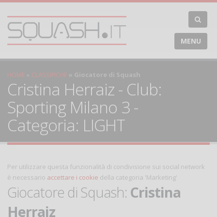
MENU
HOME
CLASSIFICHE
Giocatore di Squash
Cristina Herraiz - Club:
Sporting Milano 3 -
Categoria: LIGHT
Per utilizzare questa funzionalità di condivisione sui social network
è necessario
accettare i cookie
della categoria 'Marketing'
Giocatore di Squash:
Cristina
Herraiz