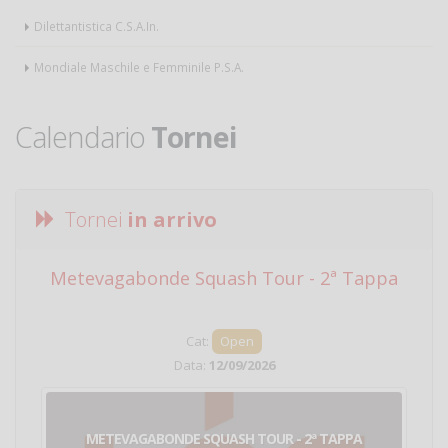
Dilettantistica C.S.A.In.
Mondiale Maschile e Femminile P.S.A.
Calendario
Tornei
Tornei
in arrivo
Metevagabonde Squash Tour - 2ª Tappa
Ci
Cat:
Open
Data:
12/09/2026
METEVAGABONDE SQUASH TOUR - 2ª TAPPA