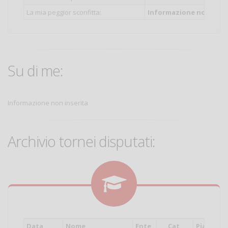
La mia peggior sconfitta:
Informazione non inser
Su di me:
Informazione non inserita
Archivio tornei disputati:
Data
Nome
Ente
Cat.
Piazzam