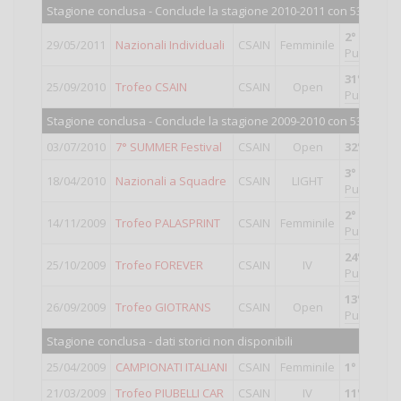
Stagione conclusa - Conclude la stagione 2010-2011 con 537 punti
2°
classifi
29/05/2011
Nazionali Individuali
CSAIN
Femminile
Punti valid
31°
classif
25/09/2010
Trofeo CSAIN
CSAIN
Open
Punti valid
Stagione conclusa - Conclude la stagione 2009-2010 con 534 punti
03/07/2010
7° SUMMER Festival
CSAIN
Open
32°
classif
3°
classifi
18/04/2010
Nazionali a Squadre
CSAIN
LIGHT
Punti valid
2°
classifi
14/11/2009
Trofeo PALASPRINT
CSAIN
Femminile
Punti valid
24°
classif
25/10/2009
Trofeo FOREVER
CSAIN
IV
Punti valid
13°
classif
26/09/2009
Trofeo GIOTRANS
CSAIN
Open
Punti valid
Stagione conclusa - dati storici non disponibili
25/04/2009
CAMPIONATI ITALIANI
CSAIN
Femminile
1°
classifi
21/03/2009
Trofeo PIUBELLI CAR
CSAIN
IV
11°
classif