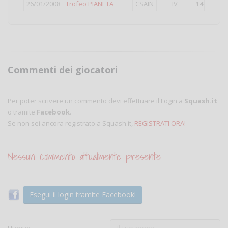
26/01/2008
Trofeo PIANETA
CSAIN
IV
14°
classif
Commenti dei giocatori
Per poter scrivere un commento devi effettuare il Login a
Squash.it
o tramite
Facebook
.
Se non sei ancora registrato a Squash.it,
REGISTRATI ORA!
Nessun commento attualmente presente
Esegui il login tramite Facebook!