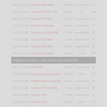
14/03/2009
Trofeo SELMART
CSAIN
Femminile
1°
classifi
07/02/2009
Trofeo SPORT CITY
CSAIN
IV
18°
classif
18/01/2009
Trofeo FESTINA
CSAIN
Femminile
1°
classifi
20/12/2008
Torneo di Natale
CSAIN
Femminile
1°
classifi
29/11/2008
Torneo a SQUADRE
CSAIN
Femminile
2°
classifi
01/11/2008
Trofeo FESTINA
CSAIN
Femminile
1°
classifi
18/10/2008
Trofeo FESTINA
CSAIN
Femminile
2°
classifi
04/10/2008
Trofeo SELMART
CSAIN
LIGHT
8°
classifi
Stagione conclusa - dati storici non disponibili
06/07/2008
MASTER
CSAIN
Femminile
2°
classifi
14/06/2008
Nazionali a Squadre
CSAIN
LIGHT
5°
classifi
04/05/2008
CAMPIONATI ITALIANI
CSAIN
Femminile
2°
classifi
30/03/2008
Trofeo SPAGGIARI
CSAIN
Femminile
1°
classifi
08/03/2008
Trofeo FOX
CSAIN
Femminile
1°
classifi
24/02/2008
Trofeo FOX
CSAIN
LIGHT
7°
classifi