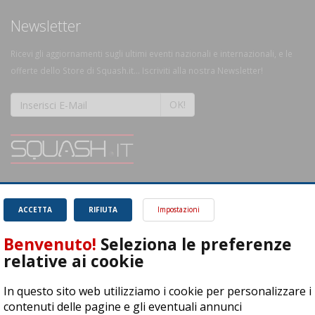
Newsletter
Ricevi gli aggiornamenti sugli ultimi eventi nazionali e internazionali, e le
offerte dello Store di Squash.it... Iscriviti alla nostra Newsletter!
OK!
SQUASH.it: Il punto di riferimento quotidiano per tutti gli amanti di questo
magnifico sport.
Leggi
ACCETTA
RIFIUTA
Impostazioni
Benvenuto!
Seleziona le preferenze
relative ai cookie
In questo sito web utilizziamo i cookie per personalizzare i
ASD Let's Sport - Via T. Olivelli 3, 25014 Castenedolo (BS) - P. Iva:
contenuti delle pagine e gli eventuali annunci
04278030988