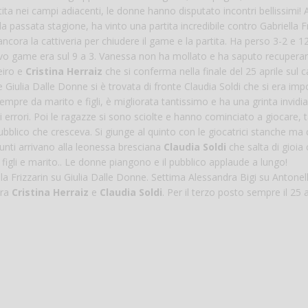
ta nei campi adiacenti, le donne hanno disputato incontri bellissimi! 
la passata stagione, ha vinto una partita incredibile contro Gabriella Fr
ora la cattiveria per chiudere il game e la partita. Ha perso 3-2 e 12
sivo game era sul 9 a 3. Vanessa non ha mollato e ha saputo recupera
eiro e
Cristina Herraiz
che si conferma nella finale del 25 aprile sul 
Giulia Dalle Donne si è trovata di fronte Claudia Soldi che si era imp
re da marito e figli, è migliorata tantissimo e ha una grinta invidiab
ti errori. Poi le ragazze si sono sciolte e hanno cominciato a giocare, t
ubblico che cresceva. Si giunge al quinto con le giocatrici stanche ma
punti arrivano alla leonessa bresciana
Claudia Soldi
che salta di gioi
a figli e marito.. Le donne piangono e il pubblico applaude a lungo!
ella Frizzarin su Giulia Dalle Donne. Settima Alessandra Bigi su Antonel
ra
Cristina Herraiz
e
Claudia Soldi
. Per il terzo posto sempre il 25 a