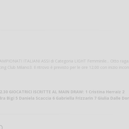
 ai CAMPIONATI ITALIANI ASSI di Categoria LIGHT Femminile... Otto raga
g Club Milano3. Il ritrovo è previsto per le ore 12.00 con inizio incont
2.30
GIOCATRICI ISCRITTE AL MAIN DRAW:
1 Cristina Herraiz 2
 Bigi 5 Daniela Scaccia 6 Gabriella Frizzarin 7 Giulia Dalle Do
o