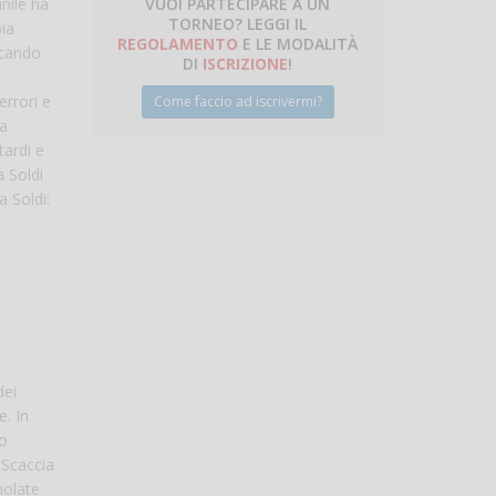
VUOI PARTECIPARE A UN
nile ha
TORNEO? LEGGI IL
bia
talano
REGOLAMENTO
E LE MODALITÀ
rcando
DI
ISCRIZIONE
!
errori e
Come faccio ad iscrivermi?
la
tardi e
a Soldi
a Soldi:
dei
. In
no
 Scaccia
molate