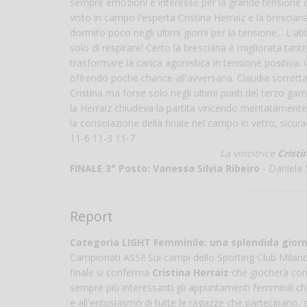
sempre emozioni e interesse per la grande tensione c
visto in campo l'esperta Cristina Herraiz e la brescian
dormito poco negli ultimi giorni per la tensione... L'a
solo di respirare! Certo la bresciana è migliorata ta
trasformare la carica agonistica in tensione positiva.
offrendo poche chance all'avversaria. Claudia sorretta 
Cristina ma forse solo negli ultimi punti del terzo g
la Herraiz chiudeva la partita vincendo meritatamente il
la consolazione della finale nel campo in vetro, sicu
11-6 11-3 11-7
La vincitrice
Cristi
FINALE 3° Posto:
Vanessa Silvia Ribeiro
- Daniela 
Report
Categoria LIGHT Femminile: una splendida giorn
Campionati ASSI! Sui campi dello Sporting Club Milan
finale si conferma
Cristina Herraiz
che giocherà con
sempre più interessanti gli appuntamenti femminili che
e all'entusiasmo di tutte le ragazze che partecipano, 