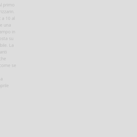
Al primo
izzarin.
 a 10 al
re una
campo in
osta su
ile. La
anti
 che
a come se
la
prile