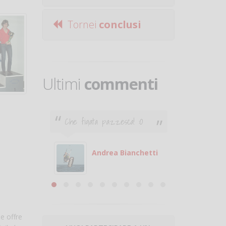
Tornei
conclusi
Ultimi
commenti
Che figata pazzesca! :O
Ciao. Son
poco e v
otare
giocare.
 con
puoi gio
Andrea Bianchetti
mero
Michele
are
e offre