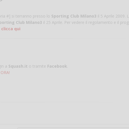
ia #] si terranno presso lo
Sporting Club Milano3
il 5 Aprile 2009. L
porting Club Milano3
il 25 Aprile. Per vedere il regolamento e il p
a
clicca qui
gin a
Squash.it
o tramite
Facebook
.
 ORA!