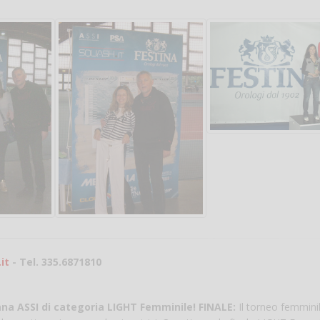
Salve,
come fare per pren
il campo per giocare
un mio amico?
Devo chiamare il nu
telefonico o si può f
it
- Tel. 335.6871810
online?
Grazie
na ASSI di categoria LIGHT Femminile!
FINALE:
Il torneo femminil