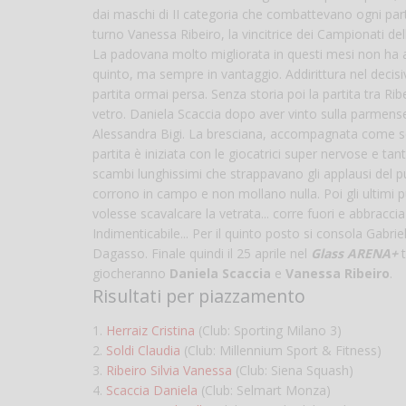
dai maschi di II categoria che combattevano ogni parti
turno Vanessa Ribeiro, la vincitrice dei Campionati del
La padovana molto migliorata in questi mesi non ha anc
quinto, ma sempre in vantaggio. Addirittura nel deci
partita ormai persa. Senza storia poi la partita tra Rib
vetro. Daniela Scaccia dopo aver vinto sulla parmense 
Alessandra Bigi. La bresciana, accompagnata come semp
partita è iniziata con le giocatrici super nervose e tan
scambi lunghissimi che strappavano gli applausi del p
corrono in campo e non mollano nulla. Poi gli ultimi 
volesse scavalcare la vetrata... corre fuori e abbracci
Indimenticabile... Per il quinto posto si consola Gabri
Dagasso. Finale quindi il 25 aprile nel
Glass ARENA+
t
giocheranno
Daniela Scaccia
e
Vanessa Ribeiro
.
Risultati per piazzamento
1.
Herraiz Cristina
(Club: Sporting Milano 3)
2.
Soldi Claudia
(Club: Millennium Sport & Fitness)
3.
Ribeiro Silvia Vanessa
(Club: Siena Squash)
4.
Scaccia Daniela
(Club: Selmart Monza)