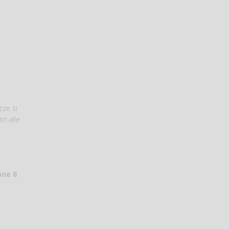
zze si
ri alle
nne 8