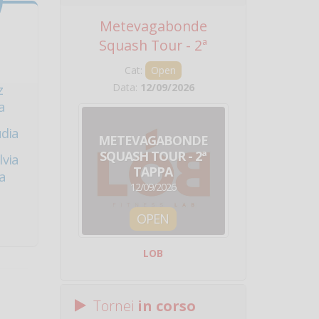
Metevagabonde
Circuito Na
Squash Tour - 2ª
Squadre - 
Tappa
Cat:
Open
Cat:
Squ
Data:
12/09/2026
Data:
19/0
z
a
udia
METEVAGABONDE
CIRCU
SQUASH TOUR - 2ª
NAZION
lvia
TAPPA
SQUADRE - 
a
12/09/2026
19/09/
OPEN
SQUA
LOB
Centro Sporti
Tornei
in corso