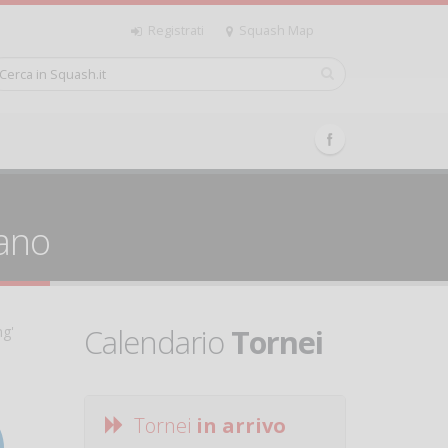
Registrati
Squash Map
lano
Calendario
Tornei
ng'
Tornei
in arrivo