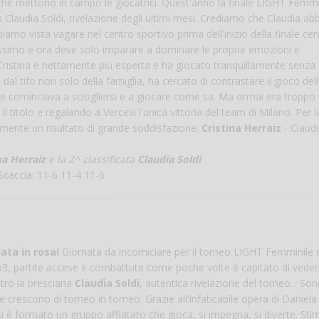
he mettono in campo le giocatrici. Quest'anno la finale LIGHT Femmi
a Claudia Soldi, rivelazione degli ultimi mesi. Crediamo che Claudia ab
Vanessa Ca
bbiamo vista vagare nel centro sportivo prima dell'inizio della finale ce
ntissimo e ora deve solo imparare a dominare le proprie emozioni e
 Cristina è nettamente più esperta e ha giocato tranquillamente senza 
dal tifo non solo della famiglia, ha cercato di contrastare il gioco del
ame cominciava a sciogliersi e a giocare come sa. Ma ormai era troppo 
 titolo e regalando a Vercesi l'unica vittoria del team di Milano. Per l
ramente un risultato di grande soddisfazione.
Cristina Herraiz
- Claudi
na Herraiz
e la 2^ classificata
Claudia Soldi
Scaccia: 11-6 11-4 11-6
ata in rosa!
Giornata da incorniciare per il torneo LIGHT Femminile 
o3, partite accese e combattute come poche volte è capitato di vedere
tro la bresciana
Claudia Soldi
, autentica rivelazione del torneo... So
 crescono di torneo in torneo. Grazie all'infaticabile opera di Daniela
si è formato un gruppo affiatato che gioca, si impegna, si diverte. Sti