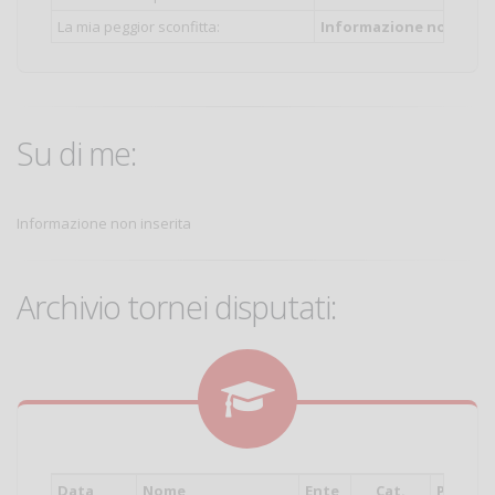
La mia peggior sconfitta:
Informazione non inser
Su di me:
Informazione non inserita
Archivio tornei disputati:
Data
Nome
Ente
Cat.
Piazza