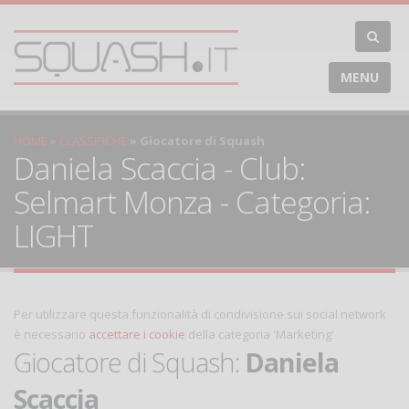
MENU
HOME
CLASSIFICHE
Giocatore di Squash
Daniela Scaccia - Club:
Selmart Monza - Categoria:
LIGHT
Per utilizzare questa funzionalità di condivisione sui social network
è necessario
accettare i cookie
della categoria 'Marketing'
Giocatore di Squash:
Daniela
Scaccia