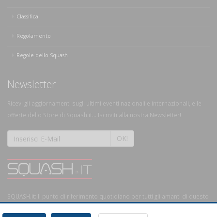
Classifica
Regolamento
Regole dello Squash
Newsletter
Ricevi gli aggiornamenti sugli ultimi eventi nazionali e internazionali, e le
offerte dello Store di Squash.it... Iscriviti alla nostra Newsletter!
OK!
SQUASH.it: Il punto di riferimento quotidiano per tutti gli amanti di questo
magnifico sport.
Leggi