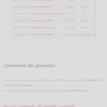
08/12/2007
Trofeo MADEX
CSAIN
LIGHT
5°
classi
17/11/2007
Trofeo SPORT VILLAGE
CSAIN
IV
8°
classi
27/10/2007
Trofeo SELMART
CSAIN
LIGHT
4°
classi
20/10/2007
Trofeo 360 Sport
CSAIN
LIGHT
10°
class
29/09/2007
Trofeo SELMART
CSAIN
Femminile
2°
classi
Commenti dei giocatori
Per poter scrivere un commento devi effettuare il Login a
Squash.it
o tramite
Facebook
.
Se non sei ancora registrato a Squash.it,
REGISTRATI ORA!
Nessun commento attualmente presente