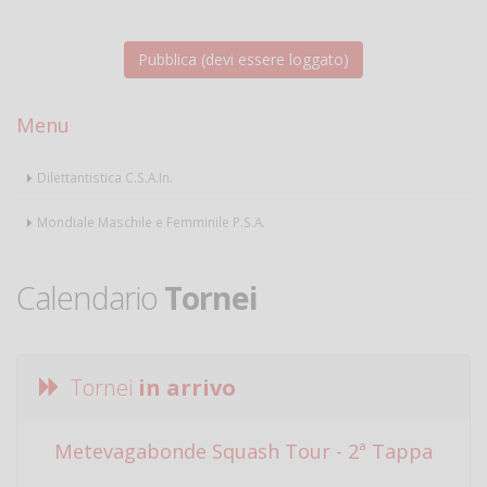
Menu
Dilettantistica C.S.A.In.
Mondiale Maschile e Femminile P.S.A.
Calendario
Tornei
Tornei
in arrivo
Metevagabonde Squash Tour - 2ª Tappa
Ci