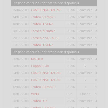
Stagione conclusa - dati storici non disponibili
25/04/2009
CAMPIONATI ITALIANI
CSAIN
Femminile
4°
classi
14/03/2009
Trofeo SELMART
CSAIN
Femminile
3°
classi
18/01/2009
Trofeo FESTINA
CSAIN
Femminile
4°
classi
20/12/2008
Torneo di Natale
CSAIN
Femminile
2°
classi
29/11/2008
Torneo a SQUADRE
CSAIN
Femminile
1°
classi
01/11/2008
Trofeo FESTINA
CSAIN
Femminile
7°
classi
Stagione conclusa - dati storici non disponibili
06/07/2008
MASTER
CSAIN
Femminile
4°
classi
28/06/2008
Coppa CLUB
CSAIN
IV
5°
classi
04/05/2008
CAMPIONATI ITALIANI
CSAIN
Femminile
3°
classi
04/05/2008
CAMPIONATI ITALIANI
CSAIN
IV
63°
class
12/04/2008
Trofeo SELMART
CSAIN
II
18°
class
16/03/2008
WIND
PSA
Closed
19°
class
08/03/2008
Trofeo FOX
CSAIN
Femminile
3°
classi
02/03/2008
Trofeo SELMART
CSAIN
LIGHT
4°
classi