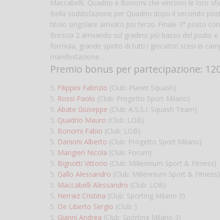
Maccabelli, Quadrio e Bonomi che vincono le loro sfide
Bella soddisfazione per Quadrio dopo il secondo posto agl
titolo singolare arrivato poi terzo. Finale 3° posto c
Brescia 2 arrivando sul gradino più basso del podio 
formula, grande spirito di tutti i giocatori scesi in ca
manifestazione...
Premio bonus per partecipazione: 120
5.
Filippini Fabrizio
(Club: Planet Squash)
5.
Rossi Paolo
(Club: Progetto Sport Milano)
5.
Abate Giuseppe
(Club: A.S.S.I. Squash Team)
5.
Quadrio Mauro
(Club: LOB)
5.
Bonomi Fabio
(Club: LOB)
5.
Danioni Alberto
(Club: Progetto Sport Milano)
5.
Mangieri Nicola
(Club: Forum)
5.
Bignotti Vittorio
(Club: Millennium Sport & Fitness)
5.
Gallo Alessandro
(Club: Millennium Sport & Fitness)
5.
Maccabelli Alessandro
(Club: LOB)
5.
Herraiz Cristina
(Club: Sporting Milano 3)
5.
De Liberto Sergio
(Club: )
5.
Gianni Andrea
(Club: Sporting Milano 3)