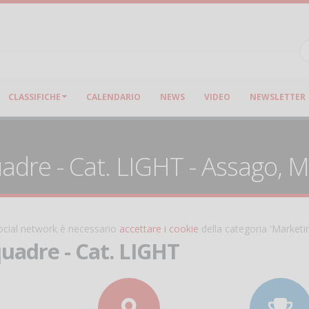
CLASSIFICHE
CALENDARIO
NEWS
VIDEO
NEWSLETTER
adre - Cat. LIGHT - Assago, M
 social network è necessario
accettare i cookie
della categoria 'Marketi
quadre - Cat. LIGHT