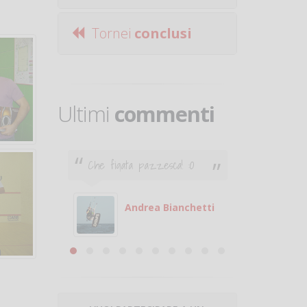
Tornei
conclusi
Ultimi
commenti
Che figata pazzesca! :O
Ciao. Son
poco e v
otare
giocare.
 con
puoi gio
Andrea Bianchetti
mero
Michele
are