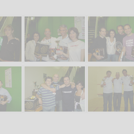
Salve,
come fare per pren
il campo per giocare
un mio amico?
Devo chiamare il nu
telefonico o si può f
online?
Grazie