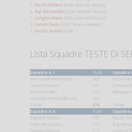
5.
Vecchi Stefano
(Club: Selmart Monza)
5.
Bigi Alessandra
(Club: Selmart Monza)
5.
Longoni Marta
(Club: Selmart Monza)
5.
Pariani Paolo
(Club: Varese Squash)
5.
Rosetti Andrea
(Club: )
Lista Squadre TESTE DI SE
Squadra n.1
Punti
Squadra 
Maccabelli Alessandro
365
Rossi Pao
Quadrio Mauro
321
Danioni A
Bonomi Fabio
192
Mangeri N
Nonnato Alessandro (ris)
204
-
Totale
878
Totale
Squadra n.4
Punti
Squadra 
Bignotti Vittorio
181
Vecchi St
Gallo Alessandro
179
Bigi Aless
Filippini Fabrizio
113
Longoni 