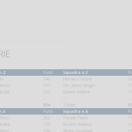
RIE
n.2
Punti
Squadra n.3
Pu
lo
240
Herraiz Cristina
2
lberto
157
De Libero Sergio
1
icola
157
Gianni Andrea
1
-
-
-
554
Totale
5
n.5
Punti
Squadra n.6
Pu
efano
202
Pariani Paolo
1
andra
159
Rosetti Andrea
1
Marta
108
Abate Giuseppe
1