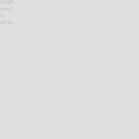
e light.
 per il
tro
ata la