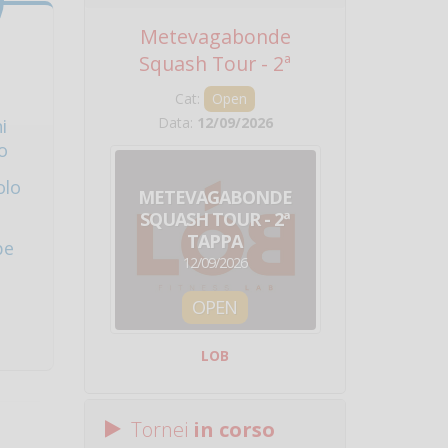
Metevagabonde
Circuito Na
Squash Tour - 2ª
Squadre - 
Tappa
Cat:
Open
Cat:
Squ
Data:
12/09/2026
Data:
19/0
i
o
olo
METEVAGABONDE
CIRCU
SQUASH TOUR - 2ª
NAZION
TAPPA
SQUADRE - 
pe
12/09/2026
19/09/
OPEN
SQUA
LOB
Centro Sporti
Tornei
in corso