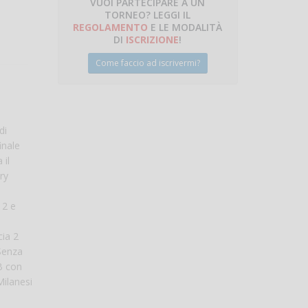
VUOI PARTECIPARE A UN
TORNEO? LEGGI IL
talano
REGOLAMENTO
E LE MODALITÀ
DI
ISCRIZIONE
!
Come faccio ad iscrivermi?
di
inale
 il
ry
 2 e
cia 2
 Senza
 B con
Milanesi