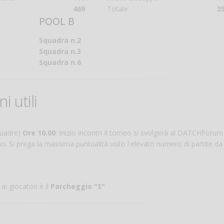
469
Totale
3
POOL B
Squadra n.2
Squadra n.3
Squadra n.6
i utili
squadre)
Ore 10.00
: Inizio incontri Il torneo si svolgerà al DATCHForum
. Si prega la massima puntualità visto l'elevato numero di partite da
 giocatori è il
Parcheggio "S"