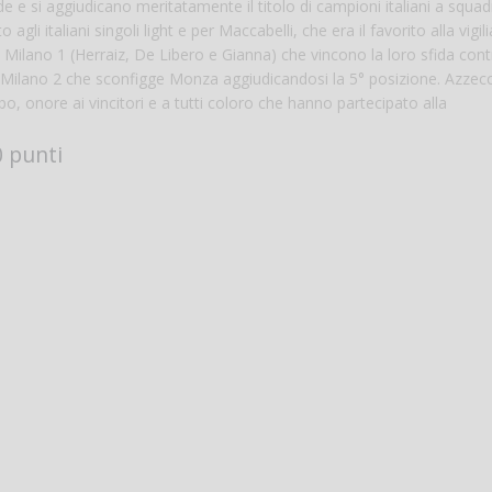
 e si aggiudicano meritatamente il titolo di campioni italiani a squadr
i italiani singoli light e per Maccabelli, che era il favorito alla vigilia
on Milano 1 (Herraiz, De Libero e Gianna) che vincono la loro sfida con
e Milano 2 che sconfigge Monza aggiudicandosi la 5° posizione. Azzecc
mpo, onore ai vincitori e a tutti coloro che hanno partecipato alla
 punti