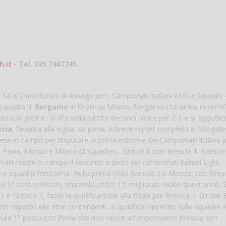
Vanessa Ca
.it
- Tel. 335.7467745
 14 al Datchforum di Assago per i Campionati Italiani ASSI a Squadre 
a Squadra di
Bergamo
in finale su Milano, Bergamo che arriva in semif
uo girone.. Si rifa nella partita decisiva, vince per 2-1 e si aggiudica
scia
, favorita alla vigilia, su pavia. A breve report completo e fotogalle
se in campo per disputare la prima edizione dei Campionati Italiani a
 Pavia, Monza e Milano (2 squadre)... Girone A con Brescia 1, Brescia
inale mette in campo il secondo e terzo dei campionati italiani Light,
a squadra fortissima. Nella prima sfida Brescia 2 e Monza, con Bres
i al 5° contro Vecchi, entrambi under 17, migliorati molto quest'anno.
 e Brescia 2, facile la qualificazione alla finale pre Brescia 1. Girone
e rispetto alle altre contendenti, si qualifica vincendo sulle squadre 
Finale 1° posto con Pavia che non riesce ad impensierire Brescia con