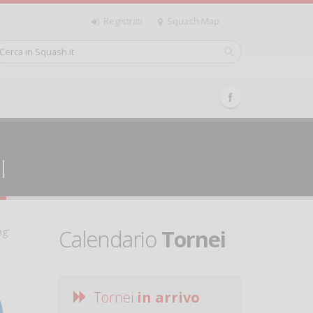
Registrati
Squash Map
I
Calendario
Tornei
ng'
Tornei
in arrivo