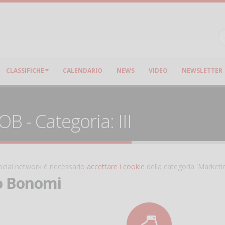
CLASSIFICHE
CALENDARIO
NEWS
VIDEO
NEWSLETTER
B - Categoria: III
 social network è necessario
accettare i cookie
della categoria 'Marketi
o Bonomi