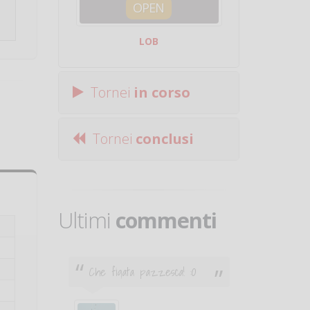
OPEN
SQUA
LOB
Centro Sporti
Tornei
in corso
Tornei
conclusi
Ultimi
commenti
Che figata pazzesca! :O
Ciao. Son
poco e v
otare
giocare.