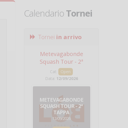
Calendario
Tornei
Tornei
in arrivo
Metevagabonde
Circuito Na
Squash Tour - 2ª
Squadre - 
Tappa
Cat:
Open
Cat:
Squ
Data:
12/09/2026
Data:
19/0
METEVAGABONDE
CIRCU
SQUASH TOUR - 2ª
NAZION
TAPPA
SQUADRE - 
12/09/2026
19/09/