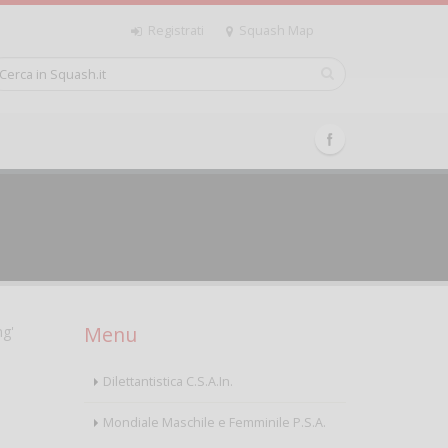
Registrati
Squash Map
Menu
ng'
Dilettantistica C.S.A.In.
Mondiale Maschile e Femminile P.S.A.