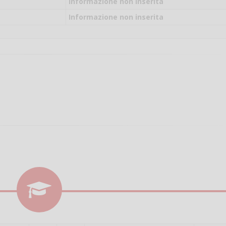
il campo per giocare
Informazione non inserita
un mio amico?
Informazione non inserita
Devo chiamare il nu
telefonico o si può f
online?
Grazie
Vanessa Ca