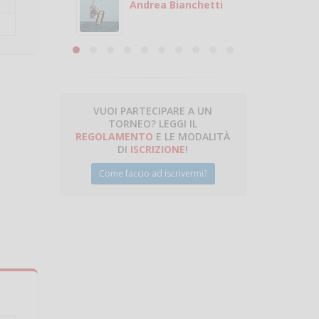
 con
puoi gio
Andrea Bianchetti
mero
Michele
are
VUOI PARTECIPARE A UN
TORNEO? LEGGI IL
talano
REGOLAMENTO
E LE MODALITÀ
DI
ISCRIZIONE
!
Come faccio ad iscrivermi?