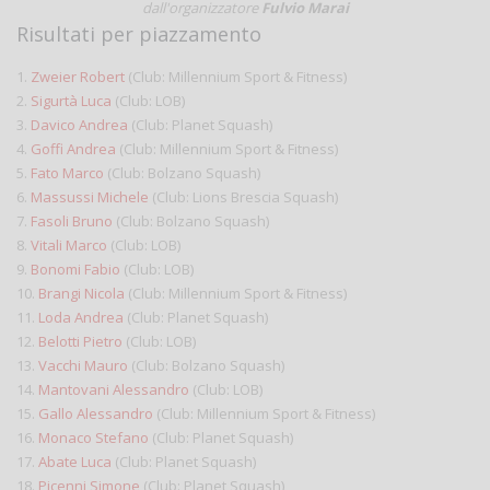
dall'organizzatore
Fulvio Marai
Risultati per piazzamento
1.
Zweier Robert
(Club: Millennium Sport & Fitness)
2.
Sigurtà Luca
(Club: LOB)
3.
Davico Andrea
(Club: Planet Squash)
4.
Goffi Andrea
(Club: Millennium Sport & Fitness)
5.
Fato Marco
(Club: Bolzano Squash)
6.
Massussi Michele
(Club: Lions Brescia Squash)
7.
Fasoli Bruno
(Club: Bolzano Squash)
8.
Vitali Marco
(Club: LOB)
9.
Bonomi Fabio
(Club: LOB)
10.
Brangi Nicola
(Club: Millennium Sport & Fitness)
11.
Loda Andrea
(Club: Planet Squash)
12.
Belotti Pietro
(Club: LOB)
13.
Vacchi Mauro
(Club: Bolzano Squash)
14.
Mantovani Alessandro
(Club: LOB)
15.
Gallo Alessandro
(Club: Millennium Sport & Fitness)
16.
Monaco Stefano
(Club: Planet Squash)
17.
Abate Luca
(Club: Planet Squash)
18.
Picenni Simone
(Club: Planet Squash)