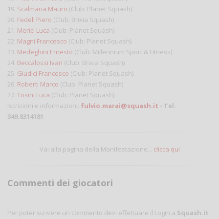
19.
Scalmana Mauro
(Club: Planet Squash)
20.
Fedeli Piero
(Club: Brixia Squash)
21.
Merici Luca
(Club: Planet Squash)
22.
Magni Francesco
(Club: Planet Squash)
23.
Medeghini Ernesto
(Club: Millennium Sport & Fitness)
24.
Beccalossi Ivan
(Club: Brixia Squash)
25.
Giudici Francesco
(Club: Planet Squash)
26.
Roberti Marco
(Club: Planet Squash)
27.
Tosini Luca
(Club: Planet Squash)
Iscrizioni e informazioni:
fulvio.marai@squash.it
- Tel.
349.8314181
Vai alla pagina della Manifestazione...
clicca qui
Commenti dei giocatori
Per poter scrivere un commento devi effettuare il Login a
Squash.it