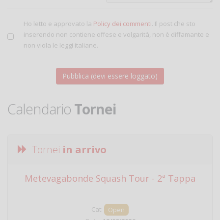
Ho letto e approvato la
Policy dei commenti
. Il post che sto
inserendo non contiene offese e volgarità, non è diffamante e
non viola le leggi italiane.
Calendario
Tornei
Tornei
in arrivo
Metevagabonde Squash Tour - 2ª Tappa
Ci
Cat:
Open