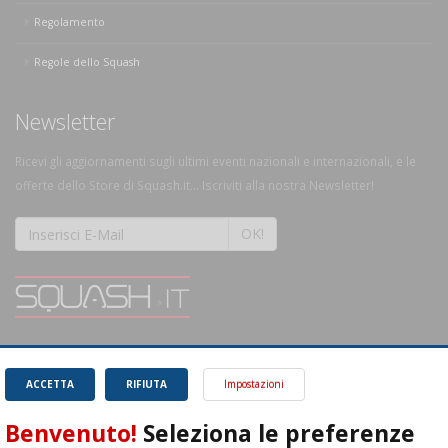
Regolamento
Regole dello Squash
Newsletter
Ricevi gli aggiornamenti sugli ultimi eventi nazionali e internazionali, e le
offerte dello Store di Squash.it... Iscriviti alla nostra Newsletter!
OK!
SQUASH.it: Il punto di riferimento quotidiano per tutti gli amanti di questo
magnifico sport.
Leggi
ACCETTA
RIFIUTA
Impostazioni
Benvenuto!
Seleziona le preferenze