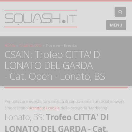
MENU
HOME
CALENDARIO
Torneo - Evento
CSAIN: Trofeo CITTA' DI
LONATO DEL GARDA
- Cat. Open - Lonato, BS
Per utilizzare questa funzionalità di condivisione sui social network
è necessario
accettare i cookie
della categoria 'Marketing'
Lonato, BS:
Trofeo CITTA' DI
LONATO DEL GARDA - Cat.