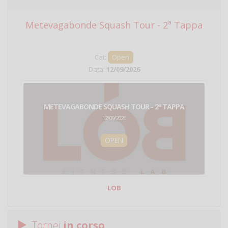
Metevagabonde Squash Tour - 2ª Tappa
Ci
Cat:
Open
Data:
12/09/2026
METEVAGABONDE SQUASH TOUR - 2ª TAPPA
12/09/2026
OPEN
LOB
Tornei
in corso