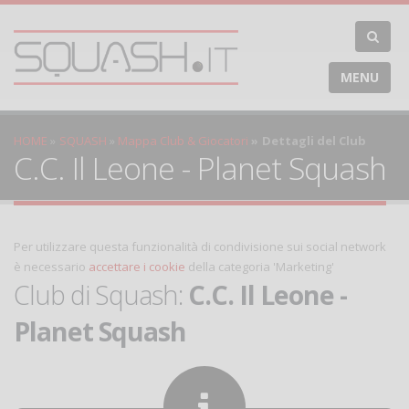
MENU
HOME
SQUASH
Mappa Club & Giocatori
Dettagli del Club
C.C. Il Leone - Planet Squash
Per utilizzare questa funzionalità di condivisione sui social network
è necessario
accettare i cookie
della categoria 'Marketing'
Club di Squash:
C.C. Il Leone -
Planet Squash