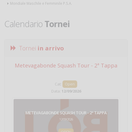
Mondiale Maschile e Femminile P.S.A.
Calendario
Tornei
Tornei
in arrivo
Metevagabonde Squash Tour - 2ª Tappa
Ci
Cat:
Open
Data:
12/09/2026
METEVAGABONDE SQUASH TOUR - 2ª TAPPA
12/09/2026