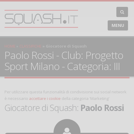
MENU
HOME
CLASSIFICHE
Giocatore di Squash
Paolo Rossi - Club: Progetto
Sport Milano - Categoria: III
Per utilizzare questa funzionalità di condivisione sui social network
è necessario
accettare i cookie
della categoria 'Marketing'
Giocatore di Squash:
Paolo Rossi