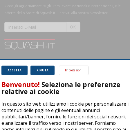
Ricevi gli aggiornamenti sugli ultimi eventi nazionali e internazionali, e le
offerte dello Store di Squash.it... Iscriviti alla nostra Newsletter!
OK!
SQUASH.it: Il punto di riferimento quotidiano per tutti gli amanti di questo
magnifico sport.
Leggi
ACCETTA
RIFIUTA
Impostazioni
Benvenuto!
Seleziona le preferenze
relative ai cookie
In questo sito web utilizziamo i cookie per personalizzare i
ASD Let's Sport - Via T. Olivelli 3, 25014 Castenedolo (BS) - P. Iva:
contenuti delle pagine e gli eventuali annunci
04278030988
pubblicitari/banner, fornire le funzioni dei social network
© Copyright 2015 | All Rights Reserved - Powered by
DynDevice
e analizzare il traffico verso i nostri server. Forniamo
anche informazioni sul modo in cui utilizzi il nostro sito ai