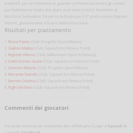
inattivitÃ per un infortunio e, grande conferma anche tra gli uomini
per Dalledonne Giulia che dopo aver vinto il LIGHT femminile di
Monza in Settembre, ha perso la finale per il 3° posto contro Bignotti
Vittorio, giovanissimo e bravo atleta bresciano.
Risultati per piazzamento
1.
Rossi Paolo
(Club: Progetto Sport Milano)
2.
Gallosi Mattia
(Club: Squash Inn Fitness Point)
3.
Bignotti Vittorio
(Club: Millennium Sport & Fitness)
4.
Dalle Donne Giulia
(Club: Squash Inn Fitness Point)
5.
Danioni Alberto
(Club: Progetto Sport Milano)
6.
Morante Davide
(Club: Squash Inn Fitness Point)
7.
Bernini Cristina
(Club: Squash Inn Fitness Point)
8.
Righi Stefano
(Club: Squash Inn Fitness Point)
Commenti dei giocatori
Per poter scrivere un commento devi effettuare il Login a
Squash.it
o tramite
Facebook
.