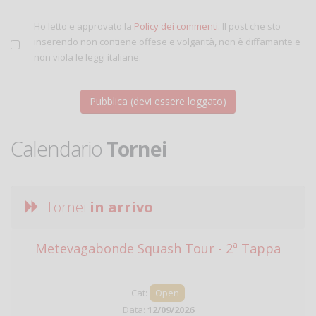
Ho letto e approvato la
Policy dei commenti
. Il post che sto
inserendo non contiene offese e volgarità, non è diffamante e
non viola le leggi italiane.
Calendario
Tornei
Tornei
in arrivo
Metevagabonde Squash Tour - 2ª Tappa
Ci
Cat:
Open
Data:
12/09/2026