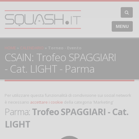
MENU
HOME
CALENDARIO
Torneo - Evento
CSAIN: Trofeo SPAGGIARI
- Cat. LIGHT - Parma
Per utilizzare questa funzionalità di condivisione sui social network
è necessario
accettare i cookie
della categoria 'Marketing'
Parma:
Trofeo SPAGGIARI - Cat.
LIGHT