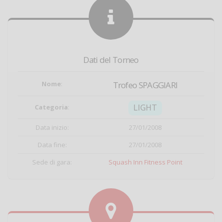
Dati del Torneo
Nome
:
Trofeo SPAGGIARI
LIGHT
Categoria
:
Data inizio:
27/01/2008
Data fine:
27/01/2008
Sede di gara:
Squash Inn Fitness Point