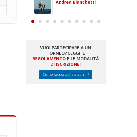
 con
puoi gio
Andrea Bianchetti
mero
Michele
are
VUOI PARTECIPARE A UN
TORNEO? LEGGI IL
talano
REGOLAMENTO
E LE MODALITÀ
DI
ISCRIZIONE
!
Come faccio ad iscrivermi?