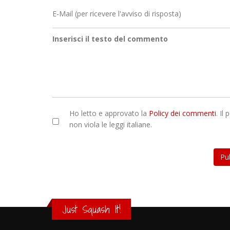
E-Mail (per ricevere l'avviso di risposta)
Inserisci il testo del commento
Ho letto e approvato la
Policy dei commenti
. Il
non viola le leggi italiane.
Just Squash It!