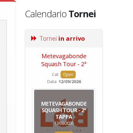
Calendario
Tornei
Tornei
in arrivo
Metevagabonde
Circuito Na
Squash Tour - 2ª
Squadre - 
Tappa
Cat:
Open
Cat:
Squ
Data:
12/09/2026
Data:
19/0
METEVAGABONDE
CIRCU
SQUASH TOUR - 2ª
NAZION
TAPPA
SQUADRE - 
12/09/2026
19/09/