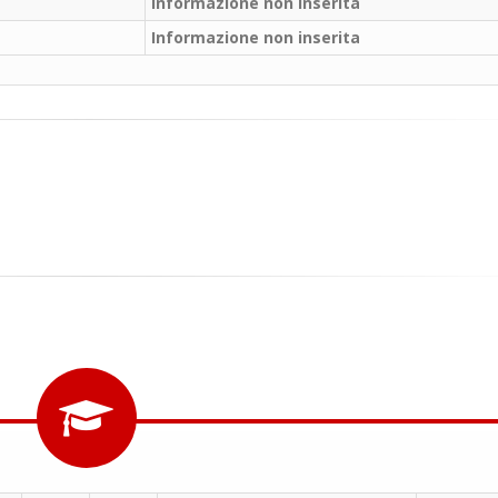
il campo per giocare
Informazione non inserita
un mio amico?
Informazione non inserita
Devo chiamare il nu
telefonico o si può f
online?
Grazie
Vanessa Ca