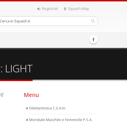
Registrati
Squash Map
a: LIGHT
Menu
ng'
Dilettantistica C.S.A.In.
Mondiale Maschile e Femminile P.S.A.