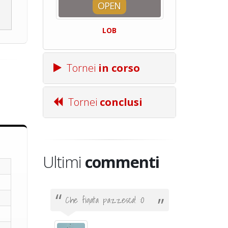
OPEN
SQUA
LOB
Centro Sporti
Tornei
in corso
Tornei
conclusi
Ultimi
commenti
Che figata pazzesca! :O
Ciao. Son
poco e v
otare
giocare.