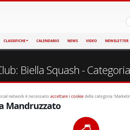
CLASSIFICHE
CALENDARIO
NEWS
VIDEO
NEWSLETTER
ub: Biella Squash - Categori
 social network è necessario
accettare i cookie
della categoria 'Marketi
a Mandruzzato